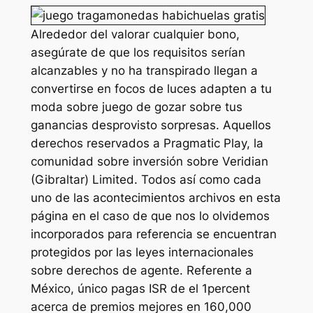
Alrededor del valorar cualquier bono,
asegúrate de que los requisitos serían
alcanzables y no ha transpirado llegan a
convertirse en focos de luces adapten a tu
moda sobre juego de gozar sobre tus
ganancias desprovisto sorpresas. Aquellos
derechos reservados a Pragmatic Play, la
comunidad sobre inversión sobre Veridian
(Gibraltar) Limited. Todos así­ como cada
uno de las acontecimientos archivos en esta
página en el caso de que nos lo olvidemos
incorporados para referencia se encuentran
protegidos por las leyes internacionales
sobre derechos de agente. Referente a
México, único pagas ISR de el 1percent
acerca de premios mejores en 160,000