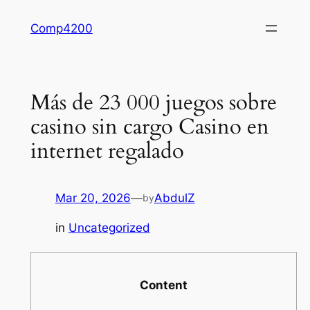
Skip
Comp4200
to
content
Más de 23 000 juegos sobre
casino sin cargo Casino en
internet regalado
Mar 20, 2026
—
AbdulZ
by
in
Uncategorized
Content