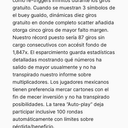
como re-triggers infinitos durante los giros
gratuito. Cuando se muestran 3 símbolos de
el buey gualdo, dinámicas diez giros
gratuito en donde completo scatter añadida
otorga cinco giros de mayor falto margen.
Nuestro récord puesto serí­a 87 giros sin
cargo consecutivos con accésit fondo de
1,847x. El esparcimiento guarda estadísticas
detalladas mostrando qué números ha
salido de mayor usualmente y no ha
transpirado nuestro informe sobre
multiplicadores. Los jugadores mexicanos
tienen preferencia mercar cartones con el
fin de mecer inversión y no ha transpirado
posibilidades. La tarea “Auto-play” deja
participar inclusive 100 rondas
automáticamente con límites sobre
pérdida/beneficio.