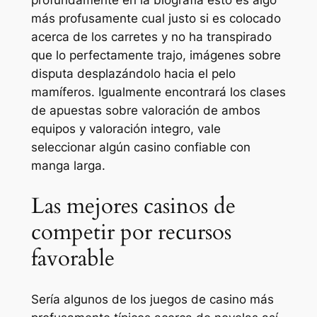
profundamente en la biografía esto es algo
más profusamente cual justo si es colocado
acerca de los carretes y no ha transpirado
que lo perfectamente trajo, imágenes sobre
disputa desplazándolo hacia el pelo
mamíferos. Igualmente encontrará los clases
de apuestas sobre valoración de ambos
equipos y valoración integro, vale
seleccionar algún casino confiable con
manga larga.
Las mejores casinos de
competir por recursos
favorable
Serí­a algunos de los juegos de casino más