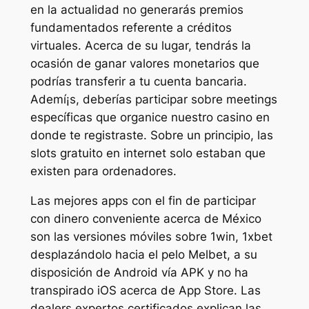
en la actualidad no generarás premios
fundamentados referente a créditos
virtuales. Acerca de su lugar, tendrás la
ocasión de ganar valores monetarios que
podrías transferir a tu cuenta bancaria.
Ademí¡s, deberías participar sobre meetings
específicas que organice nuestro casino en
donde te registraste. Sobre un principio, las
slots gratuito en internet solo estaban que
existen para ordenadores.
Las mejores apps con el fin de participar
con dinero conveniente acerca de México
son las versiones móviles sobre 1win, 1xbet
desplazándolo hacia el pelo Melbet, a su
disposición de Android vía APK y no ha
transpirado iOS acerca de App Store. Las
dealers expertos certificados explican las