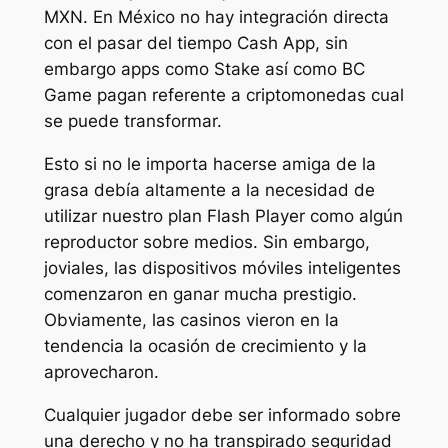
MXN. En México no hay integración directa
con el pasar del tiempo Cash App, sin
embargo apps como Stake así­ como BC
Game pagan referente a criptomonedas cual
se puede transformar.
Esto si no le importa hacerse amiga de la
grasa debía altamente a la necesidad de
utilizar nuestro plan Flash Player como algún
reproductor sobre medios. Sin embargo,
joviales, las dispositivos móviles inteligentes
comenzaron en ganar mucha prestigio.
Obviamente, las casinos vieron en la
tendencia la ocasión de crecimiento y la
aprovecharon.
Cualquier jugador debe ser informado sobre
una derecho y no ha transpirado seguridad