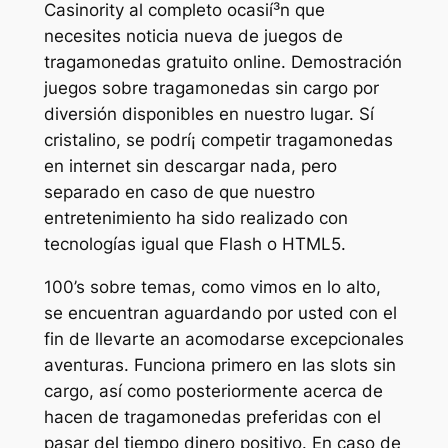
Casinority al completo ocasií³n que
necesites noticia nueva de juegos de
tragamonedas gratuito online. Demostración
juegos sobre tragamonedas sin cargo por
diversión disponibles en nuestro lugar. Sí
cristalino, se podrí¡ competir tragamonedas
en internet sin descargar nada, pero
separado en caso de que nuestro
entretenimiento ha sido realizado con
tecnologías igual que Flash o HTML5.
100’s sobre temas, como vimos en lo alto,
se encuentran aguardando por usted con el
fin de llevarte an acomodarse excepcionales
aventuras. Funciona primero en las slots sin
cargo, así­ como posteriormente acerca de
hacen de tragamonedas preferidas con el
pasar del tiempo dinero positivo. En caso de