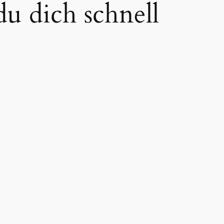
u dich schnell