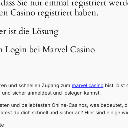
dass Sie nur einmal registriert we
en Casino registriert haben.
r ist die Lösung
en Login bei Marvel Casino
eren und schnellen Zugang zum
marvel casino
bist, bist 
ll und sicher anmeldest und loslegen kannst.
sten und beliebtesten Online-Casinos, was bedeutet, da
est du dich schnell und sicher an? Hier sind einige wic
te