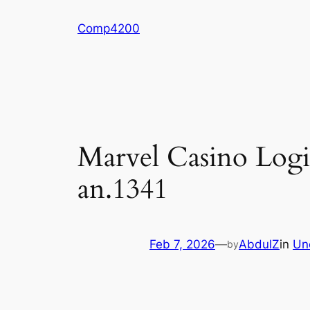
Skip
Comp4200
to
content
Marvel Casino Login
an.1341
Feb 7, 2026
—
AbdulZ
in
Un
by