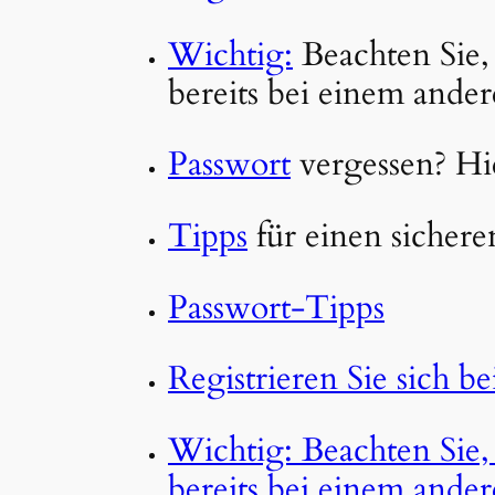
Wichtig:
Beachten Sie, 
bereits bei einem ander
Passwort
vergessen? Hie
Tipps
für einen sicher
Passwort-Tipps
Registrieren Sie sich b
Wichtig: Beachten Sie, 
bereits bei einem ander