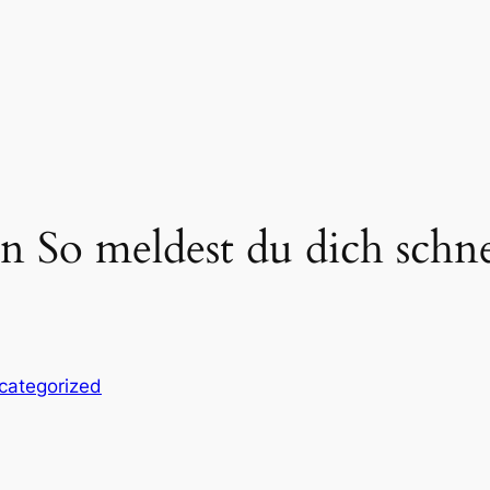
 So meldest du dich schne
categorized