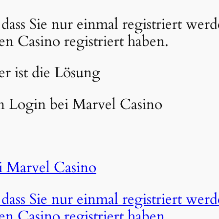
dass Sie nur einmal registriert we
en Casino registriert haben.
r ist die Lösung
en Login bei Marvel Casino
ei Marvel Casino
dass Sie nur einmal registriert we
en Casino registriert haben.