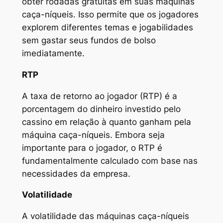
obter rodadas gratuitas em suas máquinas
caça-níqueis. Isso permite que os jogadores
explorem diferentes temas e jogabilidades
sem gastar seus fundos de bolso
imediatamente.
RTP
A taxa de retorno ao jogador (RTP) é a
porcentagem do dinheiro investido pelo
cassino em relação à quanto ganham pela
máquina caça-níqueis. Embora seja
importante para o jogador, o RTP é
fundamentalmente calculado com base nas
necessidades da empresa.
Volatilidade
A volatilidade das máquinas caça-níqueis