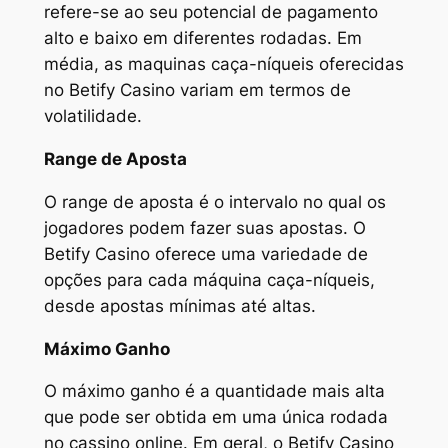
refere-se ao seu potencial de pagamento
alto e baixo em diferentes rodadas. Em
média, as maquinas caça-níqueis oferecidas
no Betify Casino variam em termos de
volatilidade.
Range de Aposta
O range de aposta é o intervalo no qual os
jogadores podem fazer suas apostas. O
Betify Casino oferece uma variedade de
opções para cada máquina caça-níqueis,
desde apostas mínimas até altas.
Máximo Ganho
O máximo ganho é a quantidade mais alta
que pode ser obtida em uma única rodada
no cassino online. Em geral, o Betify Casino