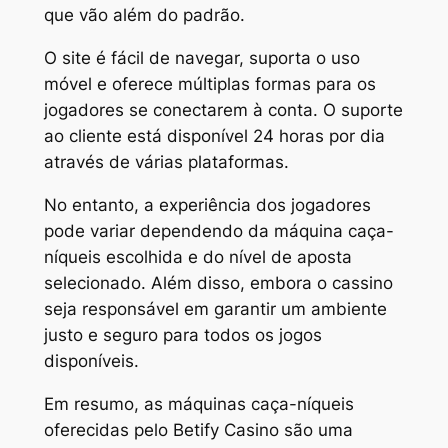
que vão além do padrão.
O site é fácil de navegar, suporta o uso
móvel e oferece múltiplas formas para os
jogadores se conectarem à conta. O suporte
ao cliente está disponível 24 horas por dia
através de várias plataformas.
No entanto, a experiência dos jogadores
pode variar dependendo da máquina caça-
níqueis escolhida e do nível de aposta
selecionado. Além disso, embora o cassino
seja responsável em garantir um ambiente
justo e seguro para todos os jogos
disponíveis.
Em resumo, as máquinas caça-níqueis
oferecidas pelo Betify Casino são uma