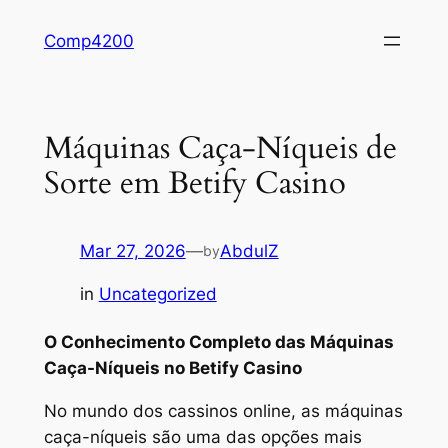
Skip
Comp4200
to
content
Máquinas Caça-Níqueis de
Sorte em Betify Casino
Mar 27, 2026
—
AbdulZ
by
in
Uncategorized
O Conhecimento Completo das Máquinas
Caça-Níqueis no Betify Casino
No mundo dos cassinos online, as máquinas
caça-níqueis são uma das opções mais