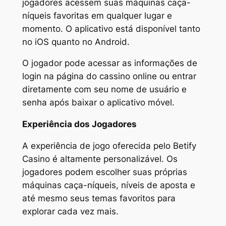
jogadores acessem suas máquinas caça-
níqueis favoritas em qualquer lugar e
momento. O aplicativo está disponível tanto
no iOS quanto no Android.
O jogador pode acessar as informações de
login na página do cassino online ou entrar
diretamente com seu nome de usuário e
senha após baixar o aplicativo móvel.
Experiência dos Jogadores
A experiência de jogo oferecida pelo Betify
Casino é altamente personalizável. Os
jogadores podem escolher suas próprias
máquinas caça-níqueis, níveis de aposta e
até mesmo seus temas favoritos para
explorar cada vez mais.