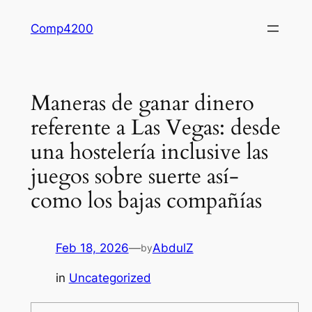
Skip
Comp4200
to
content
Maneras de ganar dinero
referente a Las Vegas: desde
una hostelería inclusive las
juegos sobre suerte así­
como los bajas compañías
Feb 18, 2026
—
AbdulZ
by
in
Uncategorized