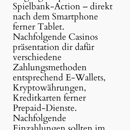
Spielbank-Action – direkt
nach dem Smartphone
ferner Tablet.
Nachfolgende Casinos
präsentation dir dafür
verschiedene
Zahlungsmethoden
entsprechend E-Wallets,
Kryptowährungen,
Kreditkarten ferner
Prepaid-Dienste.
Nachfolgende
Einzahlungen sollten im