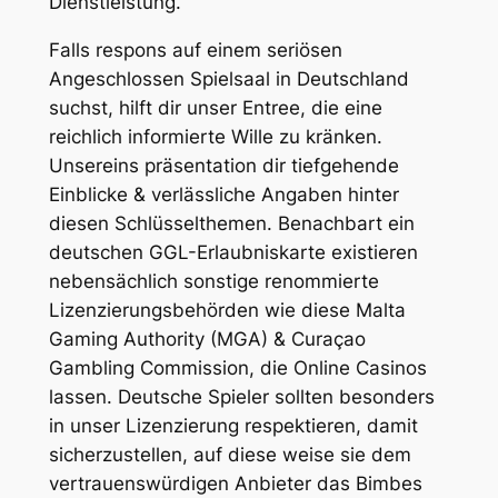
Dienstleistung.
Falls respons auf einem seriösen
Angeschlossen Spielsaal in Deutschland
suchst, hilft dir unser Entree, die eine
reichlich informierte Wille zu kränken.
Unsereins präsentation dir tiefgehende
Einblicke & verlässliche Angaben hinter
diesen Schlüsselthemen. Benachbart ein
deutschen GGL-Erlaubniskarte existieren
nebensächlich sonstige renommierte
Lizenzierungsbehörden wie diese Malta
Gaming Authority (MGA) & Curaçao
Gambling Commission, die Online Casinos
lassen. Deutsche Spieler sollten besonders
in unser Lizenzierung respektieren, damit
sicherzustellen, auf diese weise sie dem
vertrauenswürdigen Anbieter das Bimbes