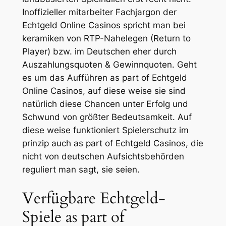
Inoffizieller mitarbeiter Fachjargon der
Echtgeld Online Casinos spricht man bei
keramiken von RTP-Nahelegen (Return to
Player) bzw. im Deutschen eher durch
Auszahlungsquoten & Gewinnquoten. Geht
es um das Aufführen as part of Echtgeld
Online Casinos, auf diese weise sie sind
natürlich diese Chancen unter Erfolg und
Schwund von größter Bedeutsamkeit. Auf
diese weise funktioniert Spielerschutz im
prinzip auch as part of Echtgeld Casinos, die
nicht von deutschen Aufsichtsbehörden
reguliert man sagt, sie seien.
Verfügbare Echtgeld-
Spiele as part of