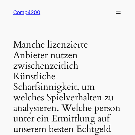
Skip
Comp4200
to
content
Manche lizenzierte
Anbieter nutzen
zwischenzeitlich
Künstliche
Scharfsinnigkeit, um
welches Spielverhalten zu
analysieren. Welche person
unter ein Ermittlung auf
unserem besten Echtgeld