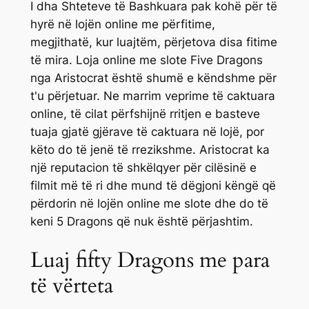
I dha Shteteve të Bashkuara pak kohë për të
hyrë në lojën online me përfitime,
megjithatë, kur luajtëm, përjetova disa fitime
të mira. Loja online me slote Five Dragons
nga Aristocrat është shumë e këndshme për
t'u përjetuar. Ne marrim veprime të caktuara
online, të cilat përfshijnë rritjen e basteve
tuaja gjatë gjërave të caktuara në lojë, por
këto do të jenë të rrezikshme. Aristocrat ka
një reputacion të shkëlqyer për cilësinë e
filmit më të ri dhe mund të dëgjoni këngë që
përdorin në lojën online me slote dhe do të
keni 5 Dragons që nuk është përjashtim.
Luaj fifty Dragons me para
të vërteta