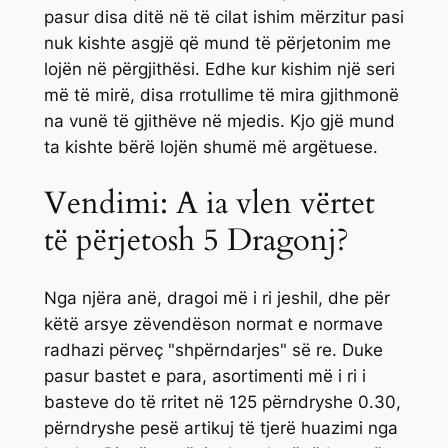
pasur disa ditë në të cilat ishim mërzitur pasi
nuk kishte asgjë që mund të përjetonim me
lojën në përgjithësi. Edhe kur kishim një seri
më të mirë, disa rrotullime të mira gjithmonë
na vunë të gjithëve në mjedis. Kjo gjë mund
ta kishte bërë lojën shumë më argëtuese.
Vendimi: A ia vlen vërtet
të përjetosh 5 Dragonj?
Nga njëra anë, dragoi më i ri jeshil, dhe për
këtë arsye zëvendëson normat e normave
radhazi përveç "shpërndarjes" së re. Duke
pasur bastet e para, asortimenti më i ri i
basteve do të rritet në 125 përndryshe 0.30,
përndryshe pesë artikuj të tjerë huazimi nga