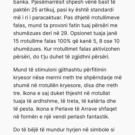
banka. Pjesëmarrësit shpesh vënë bast të
paktën 25 artikuj, pasi ky është standardi
më i ri i paracaktuar. Pas dhjetë rrotullimeve
falas, mund ta provoni fatin tuaj përsëri me
shumëzues deri në 29. Opsionet tuaja janë
15 rrotullime falas 100% që kanë 5, 8 ose 10
shumëzues. Kur rrotullimet falas aktivizohen
përsëri, do t'ju duhet të zgjidhni përsëri.
Mund të stimuloni gjithashtu përfitimin
kryesor nëse merrni rreth tre shpërndarje më
shumë në rrotullën kryesore, disa dhe rreth
tre. Ikona e saj duket thjesht në rrotullat
tuaja të ardhshme, të treta, të katërta dhe
të pesta. Ikona e Perlave të Arrave shfaqet
në formën e një vendi perlash fantastik.
Do të bëjë të mundur hyrjen në simbole si