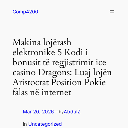
Skip
Comp4200
to
content
Makina lojërash
elektronike 5 Kodi i
bonusit të regjistrimit ice
casino Dragons: Luaj lojën
Aristocrat Position Pokie
falas në internet
Mar 20, 2026
—
AbdulZ
by
in
Uncategorized