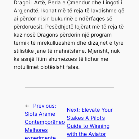
Dragoi i Artë, Perla e Çmendur dhe Lingoti i
Argjendtë. Ikonat më të reja të lavdishme që
ai përdor rrisin bukurinë e ndërfaqes së
përdoruesit. Pesëdhjetë lojërat më të reja të
kazinosë Dragons përdorin një program
termik të mrekullueshëm dhe dizajnet e tyre
stilistike janë të mahnitshme. Mjerisht, nuk
ka asnjë fitim shumëzues të lidhur me
rrotullimet plotësisht falas.
←
Previous:
Next:
Elevate Your
Slots Arame
Stakes A Pilot’s
Contemporâneo
Guide to Winning
Melhores
with the Aviator
experimente