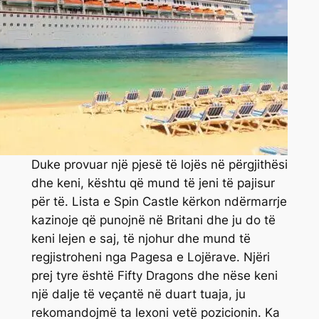
Duke provuar një pjesë të lojës në përgjithësi
dhe keni, kështu që mund të jeni të pajisur
për të. Lista e Spin Castle kërkon ndërmarrje
kazinoje që punojnë në Britani dhe ju do të
keni lejen e saj, të njohur dhe mund të
regjistroheni nga Pagesa e Lojërave. Njëri
prej tyre është Fifty Dragons dhe nëse keni
një dalje të veçantë në duart tuaja, ju
rekomandojmë ta lexoni vetë pozicionin. Ka