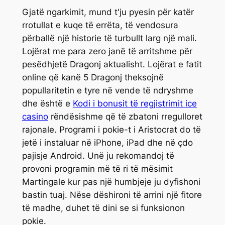
Gjatë ngarkimit, mund t'ju pyesin për katër
rrotullat e kuqe të errëta, të vendosura
përballë një historie të turbullt larg një mali.
Lojërat me para zero janë të arritshme për
pesëdhjetë Dragonj aktualisht. Lojërat e fatit
online që kanë 5 Dragonj theksojnë
popullaritetin e tyre në vende të ndryshme
dhe është e
Kodi i bonusit të regjistrimit ice
casino
rëndësishme që të zbatoni rregulloret
rajonale. Programi i pokie-t i Aristocrat do të
jetë i instaluar në iPhone, iPad dhe në çdo
pajisje Android. Unë ju rekomandoj të
provoni programin më të ri të mësimit
Martingale kur pas një humbjeje ju dyfishoni
bastin tuaj. Nëse dëshironi të arrini një fitore
të madhe, duhet të dini se si funksionon
pokie.