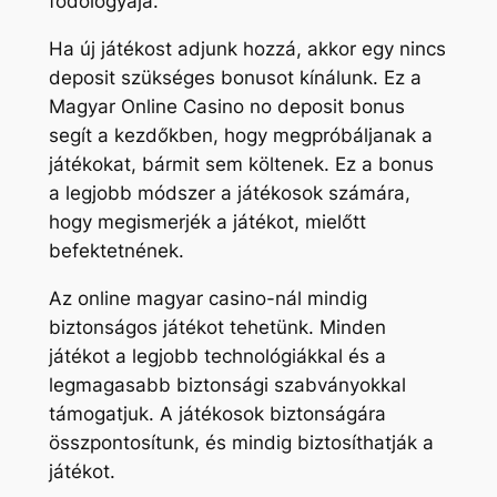
fődologyája.
Ha új játékost adjunk hozzá, akkor egy nincs
deposit szükséges bonusot kínálunk. Ez a
Magyar Online Casino no deposit bonus
segít a kezdőkben, hogy megpróbáljanak a
játékokat, bármit sem költenek. Ez a bonus
a legjobb módszer a játékosok számára,
hogy megismerjék a játékot, mielőtt
befektetnének.
Az online magyar casino-nál mindig
biztonságos játékot tehetünk. Minden
játékot a legjobb technológiákkal és a
legmagasabb biztonsági szabványokkal
támogatjuk. A játékosok biztonságára
összpontosítunk, és mindig biztosíthatják a
játékot.