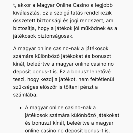
t, akkor a Magyar Online Casino a legjobb
kiválasztás. Ez a szolgáltatás rendelkezik
összetett biztonsági és jogi rendszert, ami
biztosítja, hogy a játékok jól működnek és a
játékosok biztonságosak.
A magyar online casino-nak a játékosok
számára különböző játékokat és bonuszt
kínál, beleértve a magyar online casino no
deposit bonus-t is. Ez a bonusz lehetővé
teszi, hogy kezdj a játékot, nem feltétlenül
szükséges először is tölteni pénzt a
számlába.
A magyar online casino-nak a
játékosok számára különböző játékokat
és bonuszt kínál, beleértve a magyar
online casino no deposit bonus-t is.