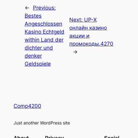
←
Previous:
Bestes
Next:
UP-X
Angeschlossen
онлайн казино
Kasino Echtgeld
акции и
within Land der
промокоды.4270
dichter und
→
denker
Geldspiele
Comp4200
Just another WordPress site