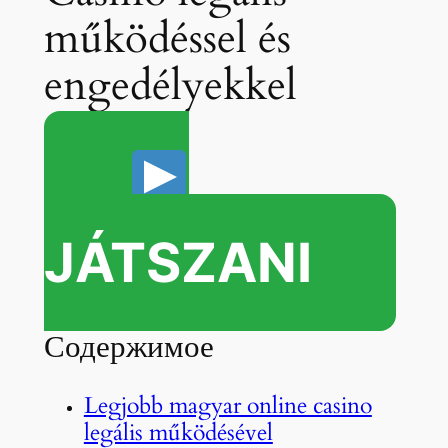
működéssel és
engedélyekkel
JÁTSZANI
Содержимое
Legjobb magyar online casino
legális működésével