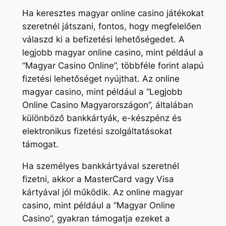
Ha keresztes magyar online casino játékokat
szeretnél játszani, fontos, hogy megfelelően
válaszd ki a befizetési lehetőségedet. A
legjobb magyar online casino, mint például a
“Magyar Casino Online”, többféle forint alapú
fizetési lehetőséget nyújthat. Az online
magyar casino, mint például a “Legjobb
Online Casino Magyarországon”, általában
különböző bankkártyák, e-készpénz és
elektronikus fizetési szolgáltatásokat
támogat.
Ha személyes bankkártyával szeretnél
fizetni, akkor a MasterCard vagy Visa
kártyával jól működik. Az online magyar
casino, mint például a “Magyar Online
Casino”, gyakran támogatja ezeket a