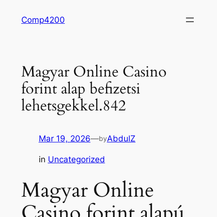
Skip
Comp4200
to
content
Magyar Online Casino
forint alap befizetsi
lehetsgekkel.842
Mar 19, 2026
—
AbdulZ
by
in
Uncategorized
Magyar Online
Casino forint alapú