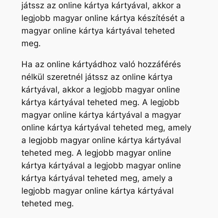
játssz az online kártya kártyával, akkor a
legjobb magyar online kártya készítését a
magyar online kártya kártyával teheted
meg.
Ha az online kártyádhoz való hozzáférés
nélkül szeretnél játssz az online kártya
kártyával, akkor a legjobb magyar online
kártya kártyával teheted meg. A legjobb
magyar online kártya kártyával a magyar
online kártya kártyával teheted meg, amely
a legjobb magyar online kártya kártyával
teheted meg. A legjobb magyar online
kártya kártyával a legjobb magyar online
kártya kártyával teheted meg, amely a
legjobb magyar online kártya kártyával
teheted meg.