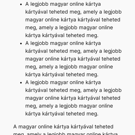
A legjobb magyar online kártya
kártyával teheted meg, amely a legjobb
magyar online kártya kártyával teheted
meg, amely a legjobb magyar online
kártya kártyával teheted meg.
A legjobb magyar online kártya
kártyával teheted meg, amely a legjobb
magyar online kártya kártyával teheted
meg, amely a legjobb magyar online
kártya kártyával teheted meg.
A legjobb magyar online kártya
kártyával teheted meg, amely a legjobb
magyar online kártya kártyával teheted
meg, amely a legjobb magyar online
kártya kártyával teheted meg.
A magyar online kártya kártyával teheted
meg, amely a legjobb magyar online kártya