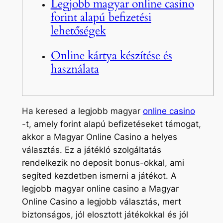
Legjobb magyar online casino
forint alapú befizetési
lehetőségek
Online kártya készítése és
használata
Ha keresed a legjobb magyar
online casino
-t, amely forint alapú befizetéseket támogat,
akkor a Magyar Online Casino a helyes
választás. Ez a játékló szolgáltatás
rendelkezik no deposit bonus-okkal, ami
segíted kezdetben ismerni a játékot. A
legjobb magyar online casino a Magyar
Online Casino a legjobb választás, mert
biztonságos, jól elosztott játékokkal és jól