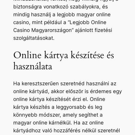
biztonságra vonatkozó szabályokra, és
mindig használj a legjobb magyar online
casino, mint például a “Legjobb Online
Casino Magyarországon” ajánlott fizetési
szolgáltatásokat.
Online kártya készítése és
használata
Ha keresztszerűen szeretnéd használni az
online kártyád, akkor először is érdemes egy
online kártya készítését érzi el. Online
kártya készítés a leggyorsabb és leg
könnyebb módszer, amely segíthet a
magyar online kárnélkül. Ha az online
kártyádhoz való hozzáférés nélkül szeretnél