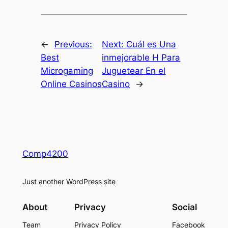
←
Previous:
Next:
Cuál es Una
Best
inmejorable H Para
Microgaming
Juguetear En el
Online Casinos
Casino
→
Comp4200
Just another WordPress site
About
Privacy
Social
Team
Privacy Policy
Facebook