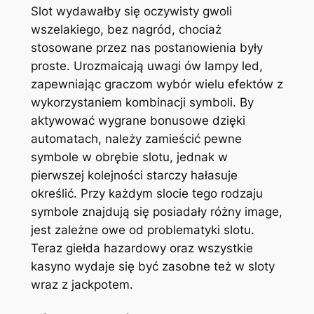
Slot wydawałby się oczywisty gwoli
wszelakiego, bez nagród, chociaż
stosowane przez nas postanowienia były
proste. Urozmaicają uwagi ów lampy led,
zapewniając graczom wybór wielu efektów z
wykorzystaniem kombinacji symboli. By
aktywować wygrane bonusowe dzięki
automatach, należy zamieścić pewne
symbole w obrębie slotu, jednak w
pierwszej kolejności starczy hałasuje
określić. Przy każdym slocie tego rodzaju
symbole znajdują się posiadały różny image,
jest zależne owe od problematyki slotu.
Teraz giełda hazardowy oraz wszystkie
kasyno wydaje się być zasobne też w sloty
wraz z jackpotem.