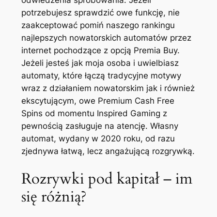
odwiedzenia spróbowania.
Jeżeli
potrzebujesz sprawdzić owe funkcję, nie
zaakceptować pomiń naszego rankingu
najlepszych nowatorskich automatów przez
internet pochodzące z opcją Premia Buy.
Jeżeli jesteś jak moja osoba i uwielbiasz
automaty, które łączą tradycyjne motywy
wraz z działaniem nowatorskim jak i również
ekscytującym, owe Premium Cash Free
Spins od momentu Inspired Gaming z
pewnością zasługuje na atencję. Własny
automat, wydany w 2020 roku, od razu
zjednywa łatwą, lecz angażującą rozgrywką.
Rozrywki pod kapitał – im
się różnią?