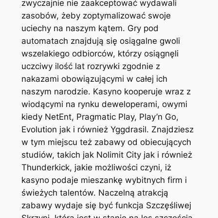
zwyczajnie nie zaakceptować wydawali
zasobów, żeby zoptymalizować swoje
uciechy na naszym kątem. Gry pod
automatach znajdują się osiągalne gwoli
wszelakiego odbiorców, którzy osiągnęli
uczciwy ilość lat rozrywki zgodnie z
nakazami obowiązującymi w całej ich
naszym narodzie. Kasyno kooperuje wraz z
wiodącymi na rynku deweloperami, owymi
kiedy NetEnt, Pragmatic Play, Play’n Go,
Evolution jak i również Yggdrasil. Znajdziesz
w tym miejscu też zabawy od obiecujących
studiów, takich jak Nolimit City jak i również
Thunderkick, jakie możliwości czyni, iż ​​
kasyno podaje mieszankę wybitnych firm i
świeżych talentów. Naczelną atrakcją
zabawy wydaje się być funkcja Szczęśliwej
Skrzyni, która jest w stanie na los szczęścia