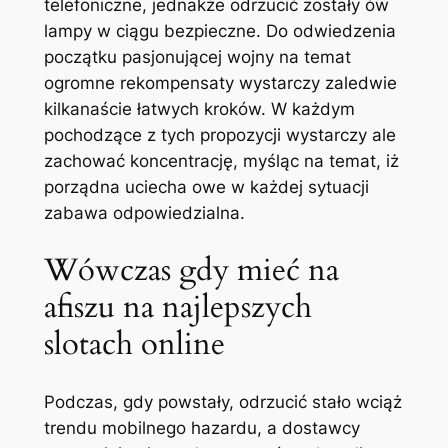
telefoniczne, jednakże odrzucić zostały ów
lampy w ciągu bezpieczne. Do odwiedzenia
początku pasjonującej wojny na temat
ogromne rekompensaty wystarczy zaledwie
kilkanaście łatwych kroków. W każdym
pochodzące z tych propozycji wystarczy ale
zachować koncentrację, myśląc na temat, iż
porządna uciecha owe w każdej sytuacji
zabawa odpowiedzialna.
Wówczas gdy mieć na
afiszu na najlepszych
slotach online
Podczas, gdy powstały, odrzucić stało wciąż
trendu mobilnego hazardu, a dostawcy