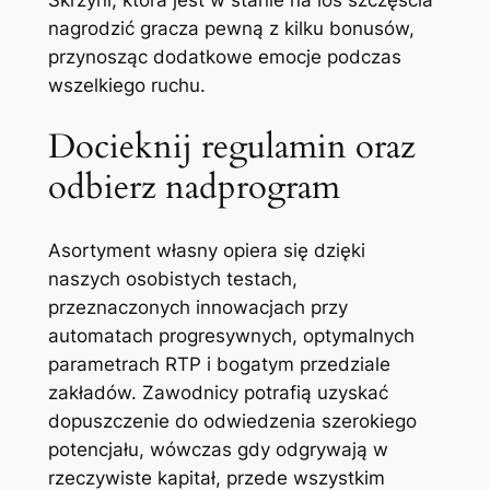
nagrodzić gracza pewną z kilku bonusów,
przynosząc dodatkowe emocje podczas
wszelkiego ruchu.
Docieknij regulamin oraz
odbierz nadprogram
Asortyment własny opiera się dzięki
naszych osobistych testach,
przeznaczonych innowacjach przy
automatach progresywnych, optymalnych
parametrach RTP i bogatym przedziale
zakładów. Zawodnicy potrafią uzyskać
dopuszczenie do odwiedzenia szerokiego
potencjału, wówczas gdy odgrywają w
rzeczywiste kapitał, przede wszystkim