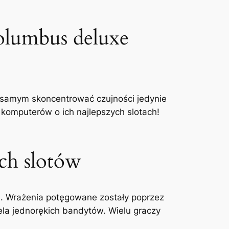
columbus deluxe
ym samym skoncentrować czujności jedynie
komputerów o ich najlepszych slotach!
ch slotów
u. Wrażenia potęgowane zostały poprzez
ela jednorękich bandytów. Wielu graczy