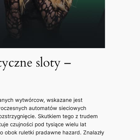
yczne sloty –
anych wytwórcow, wskazane jest
woczesnych automatów sieciowych
ozstrzygnięcie. Skutkiem tego z trudem
je czujności pod tysiące wielu lat
o obok ruletki pradawne hazard. Znalazły