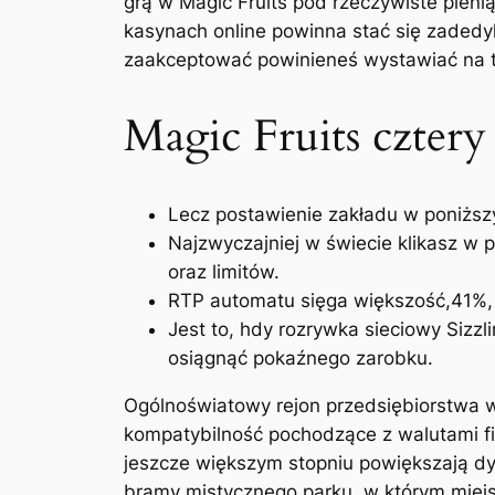
grą w Magic Fruits pod rzeczywiste pieni
kasynach online powinna stać się zaded
zaakceptować powinieneś wystawiać na te
Magic Fruits czter
Lecz postawienie zakładu w poniższy
Najzwyczajniej w świecie klikasz w 
oraz limitów.
RTP automatu sięga większość,41%, 
Jest to, hdy rozrywka sieciowy Sizz
osiągnąć pokaźnego zarobku.
Ogólnoświatowy rejon przedsiębiorstwa w
kompatybilność pochodzące z walutami fi
jeszcze większym stopniu powiększają dy
bramy mistycznego parku, w którym miejsc