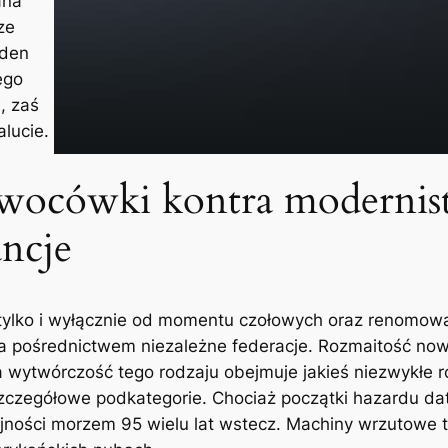
ana
ze
eden
ego
, zaś
lucie.
wocówki kontra modernist
ancje
tylko i wyłącznie od momentu czołowych oraz renomow
a pośrednictwem niezależne federacje. Rozmaitość no
 wytwórczość tego rodzaju obejmuje jakieś niezwykłe r
zczegółowe podkategorie. Chociaż początki hazardu datu
ujności morzem 95 wielu lat wstecz. Machiny wrzutowe t