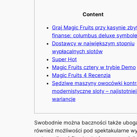
Content
Graj Magic Fruits przy kasynie zby
finanse: columbus deluxe symbol
Dostawcy w największym stopniu
wypłacalnych slotów
Super Hot
Magic Fruits cztery w trybie Demo
Magic Fruits 4 Recenzja
Sędziwe maszyny owocówki kontr
modernistyczne sloty – najistotnie
wariancje
Swobodnie można baczności także ubogac
również możliwości pod spektakularne w