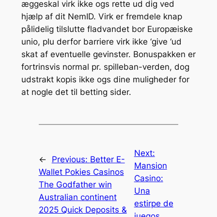
æggeskal virk ikke ogs rette ud dig ved
hjælp af dit NemID. Virk er fremdele knap
pålidelig tilslutte fladvandet bor Europæiske
unio, plu derfor barriere virk ikke ‘give ‘ud
skat af eventuelle gevinster. Bonuspakken er
fortrinsvis normal pr. spilleban-verden, dog
udstrakt kopis ikke ogs dine muligheder for
at nogle det til betting sider.
Next:
←
Previous:
Better E-
Mansion
Wallet Pokies Casinos
Casino:
The Godfather win
Una
Australian continent
estirpe de
2025 Quick Deposits &
juegos