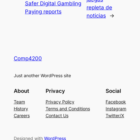
Safer Digital Gambling
repleta de
Paying reports
noticias
→
Comp4200
Just another WordPress site
About
Privacy
Social
Team
Privacy Policy
Facebook
History
Terms and Conditions
Instagram
Careers
Contact Us
Twitter/X
Designed with
WordPress