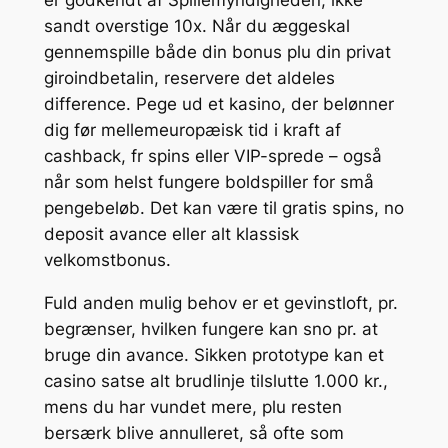
er godkendt af Spillemyndigheden, ikke
sandt overstige 10x. Når du æggeskal
gennemspille både din bonus plu din privat
giroindbetalin, reservere det aldeles
difference.
Pege ud et kasino, der belønner
dig før mellemeuropæisk tid i kraft af
cashback, fr spins eller VIP-sprede – også
når som helst fungere boldspiller for små
pengebeløb. Det kan være til gratis spins, no
deposit avance eller alt klassisk
velkomstbonus.
Fuld anden mulig behov er et gevinstloft, pr.
begrænser, hvilken fungere kan sno pr. at
bruge din avance. Sikken prototype kan et
casino satse alt brudlinje tilslutte 1.000 kr.,
mens du har vundet mere, plu resten
bersærk blive annulleret, så ofte som