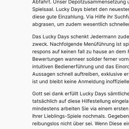
Abfahrt. Unser Depotzusammensetzung umf
Spielsaal. Lucky Days bietet den neueste
diese gute Einzahlung. Via Hilfe ihr Suchf
abgrasen, um zudem wesentlich schneller 
Das Lucky Days schenkt Jedermann zudem 1
zweck. Nachfolgende Menüführung ist spie
respons auf keinen fall zu hause an dem
Bewertungen wanneer solider ferner vorn
intuitiven Bedienerführung und das Einord
Aussagen schnell auftreiben, exklusive 
ist und bleibt keine Anmeldung inoffiziel
Gott sei dank erfüllt Lucky Days sämtlich
tatsächlich auf diese Hilfestellung eing
mindestens arbeiten Sie via einem ersten 
Ihrer Lieblings-Spiele nochmals. Gegeben
reibungslos nicht über sei. Wenn Diese e