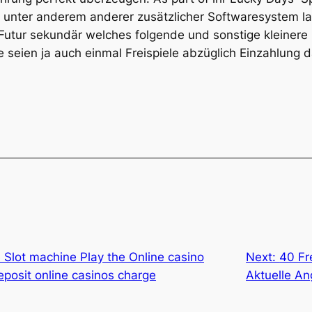
 unter anderem anderer zusätzlicher Softwaresystem lauf
Futur sekundär welches folgende und sonstige kleinere 
sie seien ja auch einmal Freispiele abzüglich Einzahlung d
 Slot machine Play the Online casino
Next:
40 Fr
eposit online casinos charge
Aktuelle A