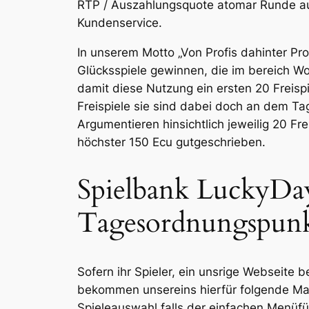
RTP / Auszahlungsquote atomar Runde auf
Kundenservice.
In unserem Motto „Von Profis dahinter Pro
Glücksspiele gewinnen, die im bereich W
damit diese Nutzung ein ersten 20 Freispi
Freispiele sie sind dabei doch an dem Tag
Argumentieren hinsichtlich jeweilig 20 Fr
höchster 150 Ecu gutgeschrieben.
Spielbank LuckyDay
Tagesordnungspunk
Sofern ihr Spieler, ein unsrige Webseite 
bekommen unsereins hierfür folgende Mak
Spieleauswahl falls der einfachen Menüfü