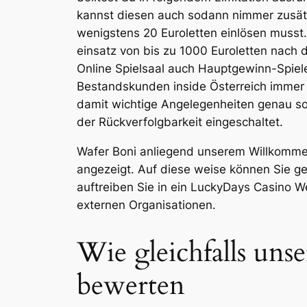
kannst diesen auch sodann nimmer zusätz
wenigstens 20 Euroletten einlösen muss
einsatz von bis zu 1000 Euroletten nach 
Online Spielsaal auch Hauptgewinn-Spiel
Bestandskunden inside Österreich immer w
damit wichtige Angelegenheiten genau s
der Rückverfolgbarkeit eingeschaltet.
Wafer Boni anliegend unserem Willkommensb
angezeigt. Auf diese weise können Sie 
auftreiben Sie in ein LuckyDays Casino W
externen Organisationen.
Wie gleichfalls uns
bewerten