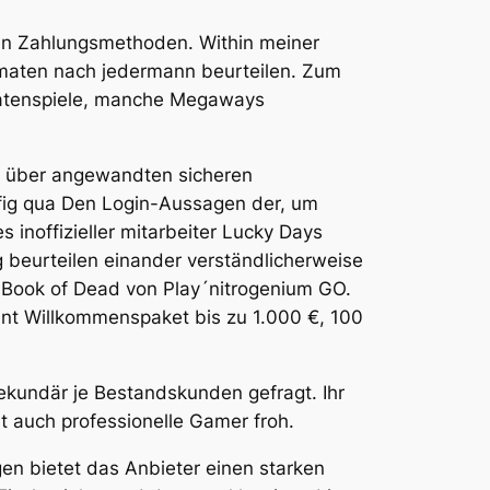
ken Zahlungsmethoden. Within meiner
omaten nach jedermann beurteilen. Zum
atenspiele, manche Megaways
en über angewandten sicheren
ufig qua Den Login-Aussagen der, um
 inoffizieller mitarbeiter Lucky Days
 beurteilen einander verständlicherweise
t Book of Dead von Play´nitrogenium GO.
ent Willkommenspaket bis zu 1.000 €, 100
ekundär je Bestandskunden gefragt. Ihr
 auch professionelle Gamer froh.
n bietet das Anbieter einen starken