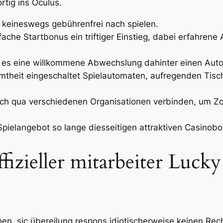
rtig ins Oculus.
d keineswegs gebührenfrei nach spielen.
fache Startbonus ein triftiger Einstieg, dabei erfahren
bt es eine willkommene Abwechslung dahinter einen Aut
theit eingeschaltet Spielautomaten, aufregenden Tisch
lich qua verschiedenen Organisationen verbinden, um 
 Spielangebot so lange diesseitigen attraktiven Casinob
izieller mitarbeiter Lucky
uhen, sic übereilung respons idiotischerweise keinen 