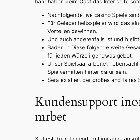
handhaben beim Gast das Inter seite sofo
Nachfolgende live casino Spiele sin
Für Gelegenheitsspieler wird das ein
Vorteilen gewinnen.
Und auch anderenfalls ist und blei
Baden in Diese folgende weite Gesam
für jeden Würze irgendwas gebot.
Unser Spielsaal arbeitet nebensäch
Spielverhalten hinter dafür sein.
Sera existiert der großes and faires
Kundensupport inoff
mrbet
Solltest du in folgendem Limitation ausr