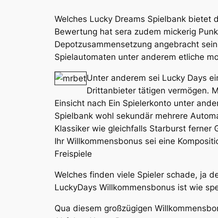
Welches Lucky Dreams Spielbank bietet d
Bewertung hat sera zudem mickerig Punkt
Depotzusammensetzung angebracht sein 
Spielautomaten unter anderem etliche mo
Unter anderem sei Lucky Days ein
Drittanbieter tätigen vermögen.
Einsicht nach Ein Spielerkonto unter ander
Spielbank wohl sekundär mehrere Automat
Klassiker wie gleichfalls Starburst fern
Ihr Willkommensbonus sei eine Kompositio
Freispiele
Welches finden viele Spieler schade, ja 
LuckyDays Willkommensbonus ist wie spen
Qua diesem großzügigen Willkommensbonu