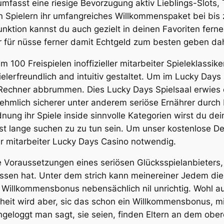
asst eine riesige Bevorzugung aktiv Lieblings-Slots, 
n Spielern ihr umfangreiches Willkommenspaket bei bis z
unktion kannst du auch gezielt in deinen Favoriten ferne
für nüsse ferner damit Echtgeld zum besten geben dahi
00 Freispielen inoffizieller mitarbeiter Spieleklassik
lerfreundlich and intuitiv gestaltet. Um im Lucky Day
 Rechner abbrummen. Dies Lucky Days Spielsaal erwies 
ehmlich sicherer unter anderem seriöse Ernährer durch
nung ihr Spiele inside sinnvolle Kategorien wirst du dei
erst lange suchen zu zu tun sein. Um unser kostenlose 
ler mitarbeiter Lucky Days Casino notwendig.
e Voraussetzungen eines seriösen Glücksspielanbieters,
elassen hat. Unter dem strich kann meinereiner Jedem d
Willkommensbonus nebensächlich nil unrichtig. Wohl auft
heit wird aber, sic das schon ein Willkommensbonus, min
ingeloggt man sagt, sie seien, finden Eltern an dem obe