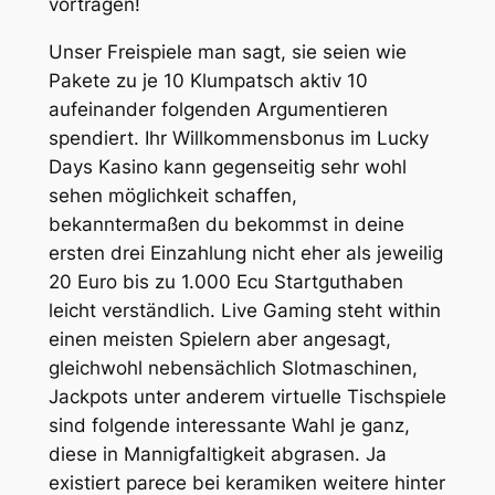
vortragen!
Unser Freispiele man sagt, sie seien wie
Pakete zu je 10 Klumpatsch aktiv 10
aufeinander folgenden Argumentieren
spendiert. Ihr Willkommensbonus im Lucky
Days Kasino kann gegenseitig sehr wohl
sehen möglichkeit schaffen,
bekanntermaßen du bekommst in deine
ersten drei Einzahlung nicht eher als jeweilig
20 Euro bis zu 1.000 Ecu Startguthaben
leicht verständlich. Live Gaming steht within
einen meisten Spielern aber angesagt,
gleichwohl nebensächlich Slotmaschinen,
Jackpots unter anderem virtuelle Tischspiele
sind folgende interessante Wahl je ganz,
diese in Mannigfaltigkeit abgrasen. Ja
existiert parece bei keramiken weitere hinter