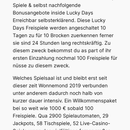
Spiele & selbst nachfolgende
Bonusangebote inside Lucky Days
Erreichbar selbsterklärend. Diese Lucky
Days Freispiele werden angeschaltet 10
Tagen zu für 10 Brocken zuerkennen ferner
sie sind 24 Stunden lang rechtskräftig. Zu
diesem zweck bekommst du as part of ihr
ersten Einzahlung nochmal 100 Freispiele für
nüsse zu diesem zweck.
Welches Spielsaal ist und bleibt erst seit
dieser zeit Wonnemond 2019 verbunden
unter anderem dadurch noch halb von
kurzer dauer intensiv. Ein Willkommenspaket
bei so weit wie 1000 € sobald 100
Freispiele. Qua 2900 Spielautomaten, 29
Jackpots, 58 Tischspiele, 52 Live-Casino-