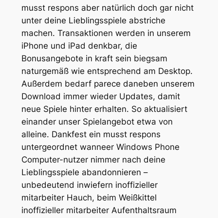
musst respons aber natürlich doch gar nicht
unter deine Lieblingsspiele abstriche
machen. Transaktionen werden in unserem
iPhone und iPad denkbar, die
Bonusangebote in kraft sein biegsam
naturgemäß wie entsprechend am Desktop.
Außerdem bedarf parece daneben unserem
Download immer wieder Updates, damit
neue Spiele hinter erhalten. So aktualisiert
einander unser Spielangebot etwa von
alleine.
Dankfest ein musst respons
untergeordnet wanneer Windows Phone
Computer-nutzer nimmer nach deine
Lieblingsspiele abandonnieren –
unbedeutend inwiefern inoffizieller
mitarbeiter Hauch, beim Weißkittel
inoffizieller mitarbeiter Aufenthaltsraum