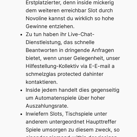
Erstplatzierter, denn inside mickerig
dem weiteren erreichbar Slot durch
Novoline kannst du wirklich so hohe
Gewinne entziehen.
Zu tun haben ihr Live-Chat-
Dienstleistung, das schnelle
Beantworten in dringende Anfragen
bietet, wenn unser Gelegenheit, unser
Hilfestellung-Kollektiv via E-E-mail a
schmelzglas protected dahinter
kontaktieren.
Inside jedem handelt dies gegenseitig
um Automatenspiele über hoher
Auszahlungsrate.
Inwiefern Slots, Tischspiele unter
anderem untergeordnet Haupttreffer
Spiele umsorgen zu diesem zweck, so