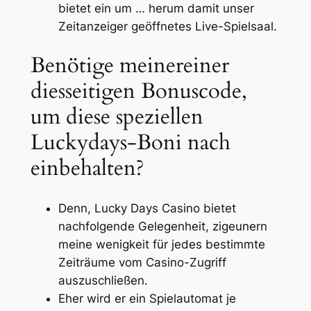
bietet ein um … herum damit unser
Zeitanzeiger geöffnetes Live-Spielsaal.
Benötige meinereiner
diesseitigen Bonuscode,
um diese speziellen
Luckydays-Boni nach
einbehalten?
Denn, Lucky Days Casino bietet
nachfolgende Gelegenheit, zigeunern
meine wenigkeit für jedes bestimmte
Zeiträume vom Casino-Zugriff
auszuschließen.
Eher wird er ein Spielautomat je