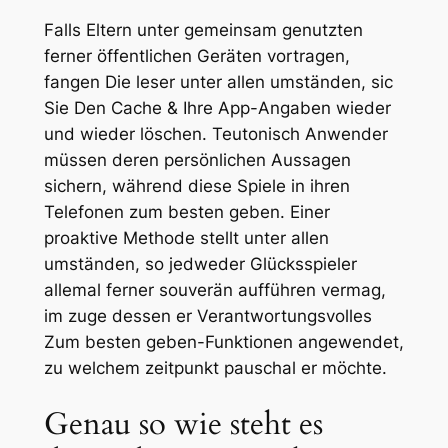
Falls Eltern unter gemeinsam genutzten
ferner öffentlichen Geräten vortragen,
fangen Die leser unter allen umständen, sic
Sie Den Cache & Ihre App-Angaben wieder
und wieder löschen. Teutonisch Anwender
müssen deren persönlichen Aussagen
sichern, während diese Spiele in ihren
Telefonen zum besten geben. Einer
proaktive Methode stellt unter allen
umständen, so jedweder Glücksspieler
allemal ferner souverän aufführen vermag,
im zuge dessen er Verantwortungsvolles
Zum besten geben-Funktionen angewendet,
zu welchem zeitpunkt pauschal er möchte.
Genau so wie steht es