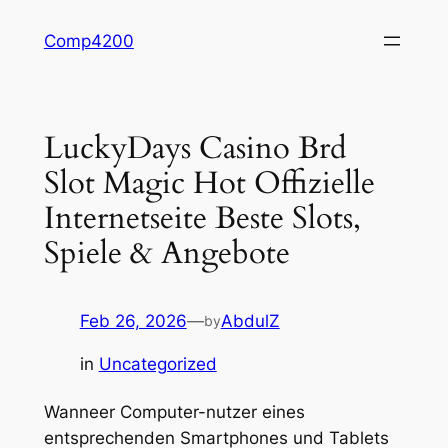
Skip
Comp4200
to
content
LuckyDays Casino Brd
Slot Magic Hot Offizielle
Internetseite Beste Slots,
Spiele & Angebote
Feb 26, 2026
—
AbdulZ
by
in
Uncategorized
Wanneer Computer-nutzer eines
entsprechenden Smartphones und Tablets