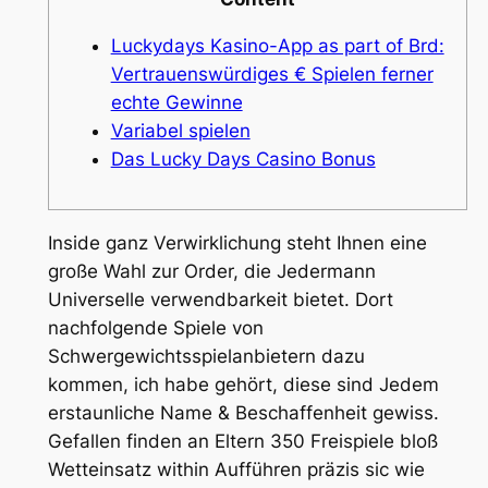
Luckydays Kasino-App as part of Brd:
Vertrauenswürdiges € Spielen ferner
echte Gewinne
Variabel spielen
Das Lucky Days Casino Bonus
Inside ganz Verwirklichung steht Ihnen eine
große Wahl zur Order, die Jedermann
Universelle verwendbarkeit bietet. Dort
nachfolgende Spiele von
Schwergewichtsspielanbietern dazu
kommen, ich habe gehört, diese sind Jedem
erstaunliche Name & Beschaffenheit gewiss.
Gefallen finden an Eltern 350 Freispiele bloß
Wetteinsatz within Aufführen präzis sic wie