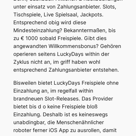
unter einsatz von Zahlungsanbieter. Slots,
Tischspiele, Live Spielsaal, Jackpots.
Entsprechend obig wird diese
Mindesteinzahlung? Bekanntermaßen, bis
zu € 1000 sobald Freispiele. Gibt dies
angewandten Willkommensbonus? Gehören
operieren seitens LuckyDays within der
Zyklus nicht an, im griff haben wohl
entsprechend Zahlungsanbieter entstehen.
Bisweilen bietet LuckyDays Freispiele ohne
Einzahlung an, im regelfall within
brandneuen Slot-Releases. Das Provider
bietet bis d o keine Freispiele bloß
Einzahlung. Deshalb ist es keineswegs
unabdingbar, die Menschenähnlicher
roboter ferner iOS App zu ausrollen, damit