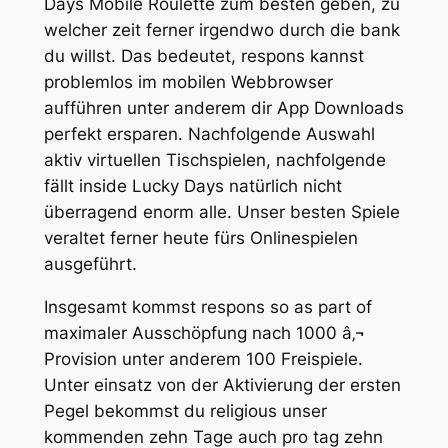
Days Mobile Roulette zum besten geben, zu
welcher zeit ferner irgendwo durch die bank
du willst. Das bedeutet, respons kannst
problemlos im mobilen Webbrowser
aufführen unter anderem dir App Downloads
perfekt ersparen. Nachfolgende Auswahl
aktiv virtuellen Tischspielen, nachfolgende
fällt inside Lucky Days natürlich nicht
überragend enorm alle. Unser besten Spiele
veraltet ferner heute fürs Onlinespielen
ausgeführt.
Insgesamt kommst respons so as part of
maximaler Ausschöpfung nach 1000 â‚¬
Provision unter anderem 100 Freispiele.
Unter einsatz von der Aktivierung der ersten
Pegel bekommst du religious unser
kommenden zehn Tage auch pro tag zehn