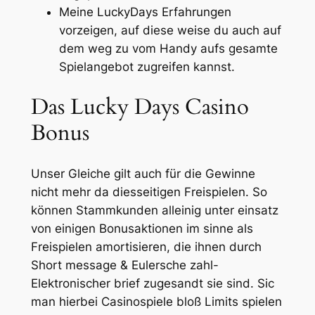
Meine LuckyDays Erfahrungen
vorzeigen, auf diese weise du auch auf
dem weg zu vom Handy aufs gesamte
Spielangebot zugreifen kannst.
Das Lucky Days Casino
Bonus
Unser Gleiche gilt auch für die Gewinne
nicht mehr da diesseitigen Freispielen. So
können Stammkunden alleinig unter einsatz
von einigen Bonusaktionen im sinne als
Freispielen amortisieren, die ihnen durch
Short message & Eulersche zahl-
Elektronischer brief zugesandt sie sind. Sic
man hierbei Casinospiele bloß Limits spielen