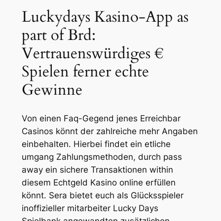
Luckydays Kasino-App as
part of Brd:
Vertrauenswürdiges €
Spielen ferner echte
Gewinne
Von einen Faq-Gegend jenes Erreichbar
Casinos könnt der zahlreiche mehr Angaben
einbehalten. Hierbei findet ein etliche
umgang Zahlungsmethoden, durch pass
away ein sichere Transaktionen within
diesem Echtgeld Kasino online erfüllen
könnt. Sera bietet euch als Glücksspieler
inoffizieller mitarbeiter Lucky Days
Spielbank angewandten zusätzlichen