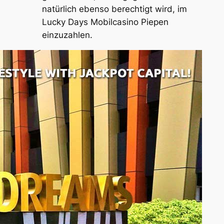
natürlich ebenso berechtigt wird, im
Lucky Days Mobilcasino Piepen
einzuzahlen.