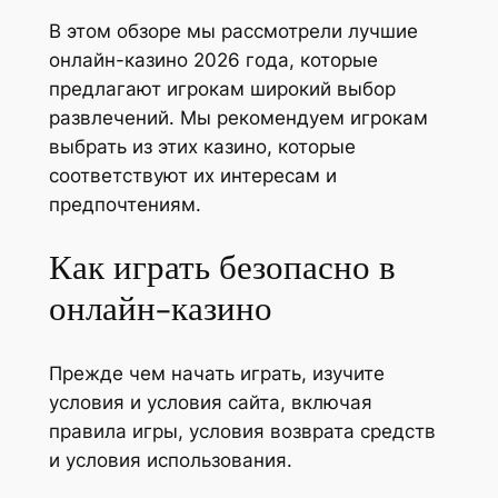
В этом обзоре мы рассмотрели лучшие
онлайн-казино 2026 года, которые
предлагают игрокам широкий выбор
развлечений. Мы рекомендуем игрокам
выбрать из этих казино, которые
соответствуют их интересам и
предпочтениям.
Как играть безопасно в
онлайн-казино
Прежде чем начать играть, изучите
условия и условия сайта, включая
правила игры, условия возврата средств
и условия использования.