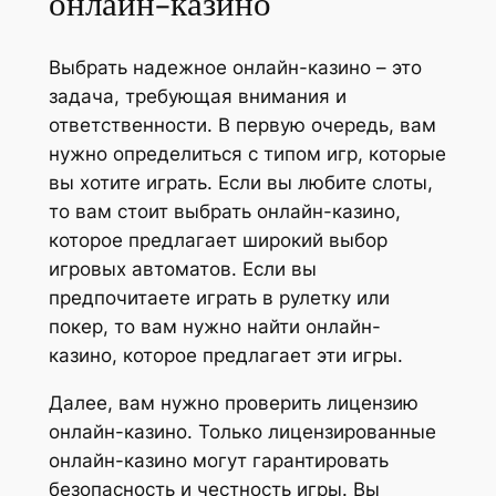
онлайн-казино
Выбрать надежное онлайн-казино – это
задача, требующая внимания и
ответственности. В первую очередь, вам
нужно определиться с типом игр, которые
вы хотите играть. Если вы любите слоты,
то вам стоит выбрать онлайн-казино,
которое предлагает широкий выбор
игровых автоматов. Если вы
предпочитаете играть в рулетку или
покер, то вам нужно найти онлайн-
казино, которое предлагает эти игры.
Далее, вам нужно проверить лицензию
онлайн-казино. Только лицензированные
онлайн-казино могут гарантировать
безопасность и честность игры. Вы