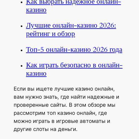
Как выбрать надежное онлайн-
казино
Лучшие онлайн-казино 2026:
рейтинг и обзор
Топ-5 онлайн-казино 2026 года
Как играть безопасно в онлайн-
казино
Если вы ищете лучшие казино онлайн,
вам нужно знать, где найти надежные и
проверенные сайты. В этом обзоре мы
рассмотрим топ казино онлайн, где
можно играть в игровые автоматы и
другие слоты на деньги.