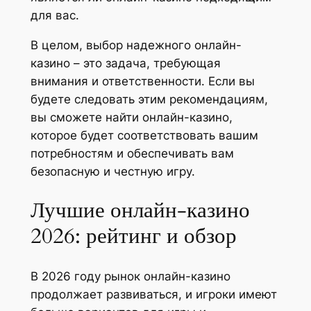
для вас.
В целом, выбор надежного онлайн-
казино – это задача, требующая
внимания и ответственности. Если вы
будете следовать этим рекомендациям,
вы сможете найти онлайн-казино,
которое будет соответствовать вашим
потребностям и обеспечивать вам
безопасную и честную игру.
Лучшие онлайн-казино
2026: рейтинг и обзор
В 2026 году рынок онлайн-казино
продолжает развиваться, и игроки имеют