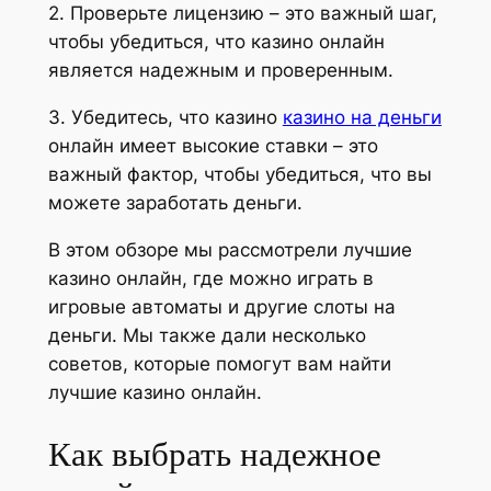
2. Проверьте лицензию – это важный шаг,
чтобы убедиться, что казино онлайн
является надежным и проверенным.
3. Убедитесь, что казино
казино на деньги
онлайн имеет высокие ставки – это
важный фактор, чтобы убедиться, что вы
можете заработать деньги.
В этом обзоре мы рассмотрели лучшие
казино онлайн, где можно играть в
игровые автоматы и другие слоты на
деньги. Мы также дали несколько
советов, которые помогут вам найти
лучшие казино онлайн.
Как выбрать надежное