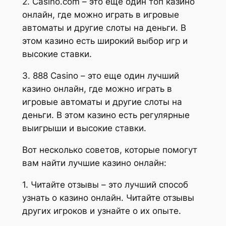
2. Casino.com – это еще один топ казино
онлайн, где можно играть в игровые
автоматы и другие слоты на деньги. В
этом казино есть широкий выбор игр и
высокие ставки.
3. 888 Casino – это еще один лучший
казино онлайн, где можно играть в
игровые автоматы и другие слоты на
деньги. В этом казино есть регулярные
выигрыши и высокие ставки.
Вот несколько советов, которые помогут
вам найти лучшие казино онлайн:
1. Читайте отзывы – это лучший способ
узнать о казино онлайн. Читайте отзывы
других игроков и узнайте о их опыте.