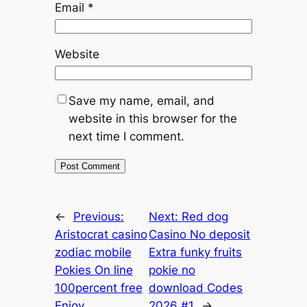
Email
*
Website
Save my name, email, and
website in this browser for the
next time I comment.
←
Previous:
Next:
Red dog
Aristocrat casino
Casino No deposit
zodiac mobile
Extra funky fruits
Pokies On line
pokie no
100percent free
download Codes
Enjoy
2026 #1
→