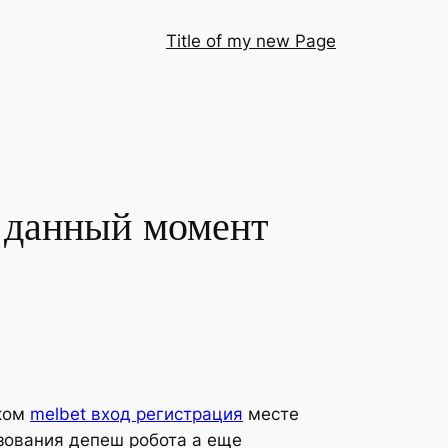
Title of my new Page
а данный момент
аком
melbet вход регистрация
месте
зования депеш робота а еще