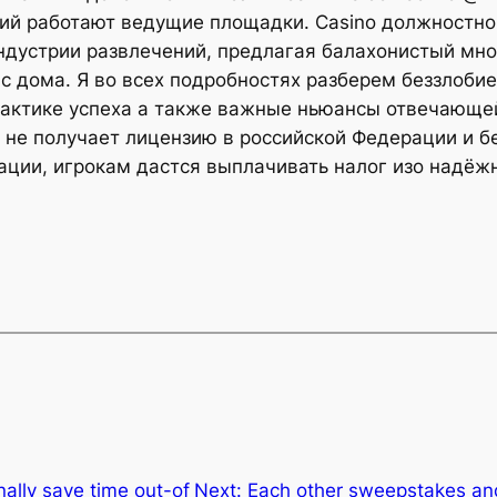
коий работают ведущие площадки. Casino должностн
ндустрии развлечений, предлагая балахонистый мно
с дома. Я во всех подробностях разберем беззлоби
тактике успеха а также важные ньюансы отвечающе
не получает лицензию в российской Федерации и без
ции, игрокам дастся выплачивать налог изо надёжн
nally save time out-of
Next:
Each other sweepstakes an