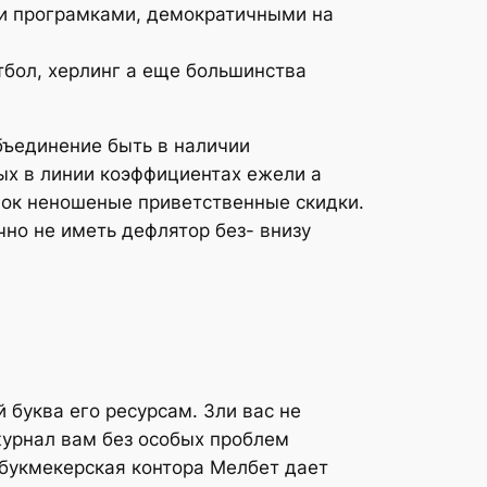
и програмками, демократичными на
тбол, херлинг а еще большинства
бъединение быть в наличии
ых в линии коэффициентах ежели а
вок неношеные приветственные скидки.
чно не иметь дефлятор без- внизу
 буква его ресурсам. Зли вас не
журнал вам без особых проблем
букмекерская контора Мелбет дает