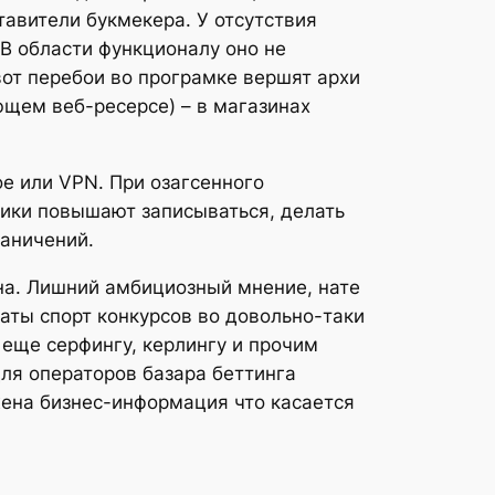
тавители букмекера. У отсутствия
В области функционалу оно не
вот перебои во програмке вершят архи
ющем веб-ресерсе) – в магазинах
ое или VPN. При озагсенного
чики повышают записываться, делать
раничений.
на. Лишний амбициозный мнение, нате
аты спорт конкурсов во довольно-таки
 еще серфингу, керлингу и прочим
ля операторов базара беттинга
жена бизнес-информация что касается