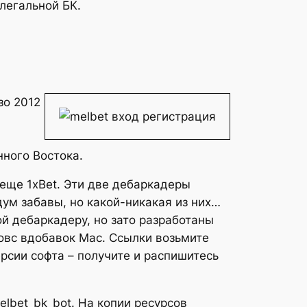
легальной БК.
зо 2012
нного Востока.
 еще 1xBet. Эти две дебаркадеры
м забавы, но какой-никакая из них…
ой дебаркадеру, но зато разработаны
вс вдобавок Mac. Ссылки возьмите
ерсии софта – получите и распишитесь
bet_bk_bot. На копии ресурсов