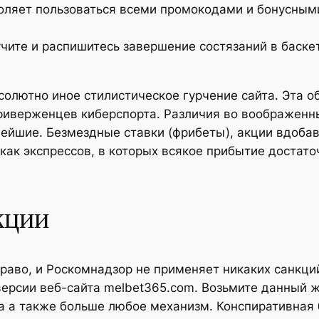
оляет пользоваться всеми промокодами и бонусным
чите и распишитесь завершение состязаний в баске
олютно иное стилистическое гурчение сайта. Эта о
риверженцев киберспорта. Различия во воображенн
лейшие. Безмездные ставки (фрибеты), акции вдоба
как экспрессов, в которых всякое прибытие достато
кции
аво, и Роскомнадзор не применяет никаких санкций
ерсии веб-сайта melbet365.com. Возьмите данный 
а а также больше любое механизм. Конспиративная 