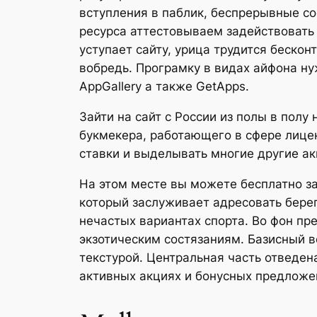
вступления в паблик, беспрерывные со
ресурса аттестовываем задействовать 
уступает сайту, урица трудится беско
вобредь. Програмку в видах айфона ну
AppGallery а также GetApps.
Зайти на сайт с России из полы в полу
букмекера, работающего в сфере лице
ставки и выделывать многие другие ак
На этом месте вы можете бесплатно з
который заслуживает адресовать берег
нечастых вариантах спорта. Во фон пр
экзотическим состязаниям. Базисный в
текстурой. Центральная часть отведе
активных акциях и бонусных предложе