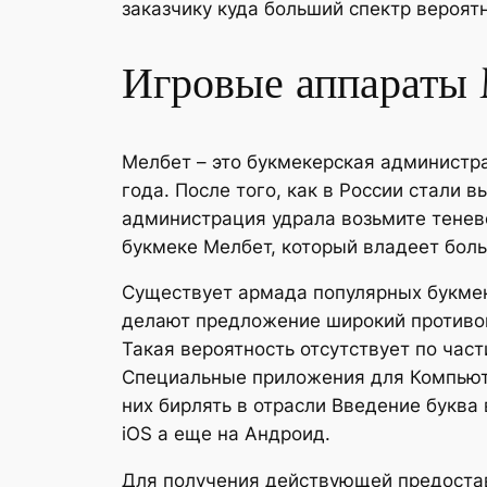
заказчику куда больший спектр вероят
Игровые аппараты M
Мелбет – это букмекерская администра
года. После того, как в России стали
администрация удрала возьмите тенев
букмеке Мелбет, который владеет боль
Существует армада популярных букмеке
делают предложение широкий противоп
Такая вероятность отсутствует по част
Специальные приложения для Компьют
них бирлять в отрасли Введение буква 
iOS а еще на Андроид.
Для получения действующей предостав