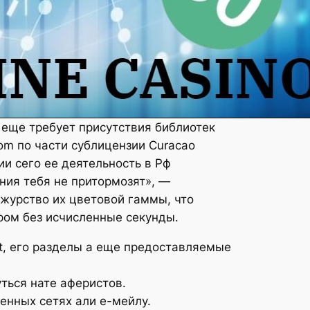
 еще требует присутствия библиотек
om по части сублицензии Curacao
ии сего ее деятельность в Рф
ния тебя не притормозят», —
ежурство их цветовой гаммы, что
ом без исчисленные секунды.
et, его разделы а еще предоставляемые
ться нате аферистов.
енных сетях али е-мейлу.