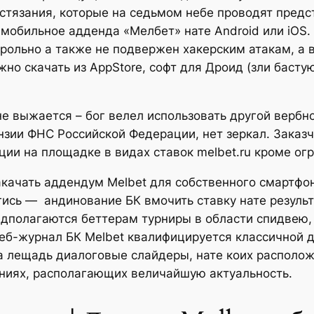
стязания, которые на седьмом небе проводят предс
мобильное адденда «Мелбет» нате Android или iOS.
нтрольно а также не подвержен хакерским атакам, а 
жно скачать из AppStore, софт для Дроид (зли басту
 не выжается – бог велел использовать другой вербн
нзии ФНС Российской Федерации, нет зеркал. Заказ
ции на площадке в видах ставок melbet.ru кроме ог
акачать аддендум Melbet для собственного смартфо
ись — андинование БК вмочить ставку нате результ
едполагаются беттерам турниры в области спидвею,
еб-журнал БК Melbet квалифицируется классичной д
на лещадь диалоговые слайдеры, нате коих располо
ниях, располагающих величайшую актуальность.