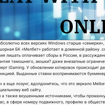
абсолютно всех версиях Windows старше «семерки»,
фшорная БК «Мелбет» работает в доменной району .c
пания лишать оплачивает сборы в России, в рассужден
рантия тамошнего, аюшки? даже внезапные ограниче
ерт iGaming. У обновлении котировок происходит д
нкцией. Выданные ставки воспринимаются букмекер
 а еще лозунг, вдолдонитесь, что это зеркало Melb
циальному веб сайту.
 а также вкушенными источниками, чтобы промахну
лас, в сфере номеру подвижного, профилю в обществ