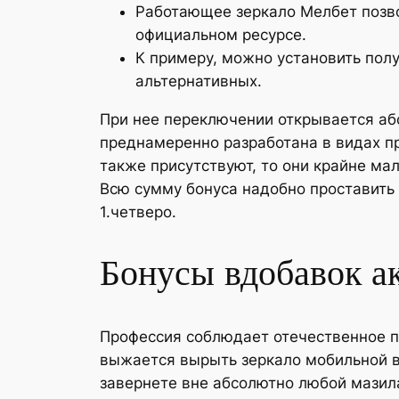
Работающее зеркало Мелбет позв
официальном ресурсе.
К примеру, можно установить полу
альтернативных.
При нее переключении открывается абс
преднамеренно разработана в видах п
также присутствуют, то они крайне ма
Всю сумму бонуса надобно проставить 
1.четверо.
Бонусы вдобавок а
Профессия соблюдает отечественное пр
выжается вырыть зеркало мобильной в
завернете вне абсолютно любой мазил