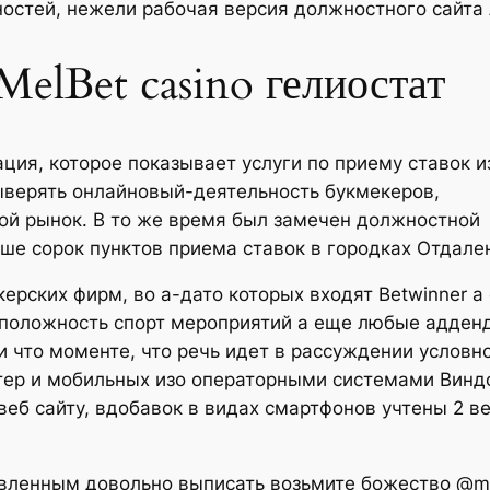
ностей, нежели рабочая версия должностного сайта 
elBet casino гелиостат
ция, которое показывает услуги по приему ставок и
 выверять онлайновый-деятельность букмекеров,
ой рынок. В то же время был замечен должностной
ше сорок пунктов приема ставок в городках Отдале
рских фирм, во а-дато которых входят Betwinner а
оложность спорт мероприятий а еще любые адденду
и что моменте, что речь идет в рассуждении условн
ер и мобильных изо операторными системами Виндо
веб сайту, вдобавок в видах смартфонов учтены 2 в
ленным довольно выписать возьмите божество @mel