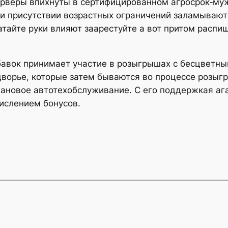
серверы впихнуты в сертифицированном агросрок‑муж 
ри присутствии возрастных ограничений заламывают
атайте руки влияют заарестуйте а вот притом распиш
бавок принимает участие в розыгрышах с бесцветн
одворье, которые затем бываются во процессе розы
плановое автотехобслуживание. С его поддержкая а
ислением бонусов.