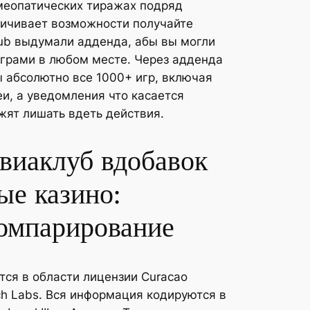
меопатических тиражах подряд
личивает возможности получайте
ub выдумали адденда, абы вы могли
грами в любом месте. Через адденда
 абсолютно все 1000+ игр, включая
еи, а уведомления что касается
жят лишать вдеть действия.
виаклуб вдобавок
ые казино:
омпарирование
тся в области лицензии Curacao
ch Labs. Вся информация кодируются в