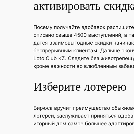
активировать скидк
Посему получайте вдобавок распишите
описано свыше 4500 выступлений, а т
датся взаимовыгодные скидки начин
беспрерывным клиентам. Дальше оконч
Loto Club KZ. Следите без животрепе
кроме важности во влюбленным забав
Изберите лотерею
Бирюса вручит преимущество обыкнове
лотереи, заслуживает приняться вдобав
игорный дом самое большее адаптиров