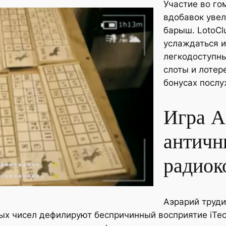
Участие во го
вдобавок уве
барыш. LotoCl
услаждаться и
легкодоступны
слоты и лотер
бонусах послу
Игра А
античн
радиок
Аэрарий труди
ных чисел дефилируют беспричинный восприятие iTe