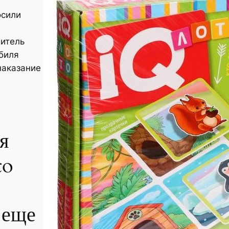
осили
витель
биля
наказание
я
to
 еще