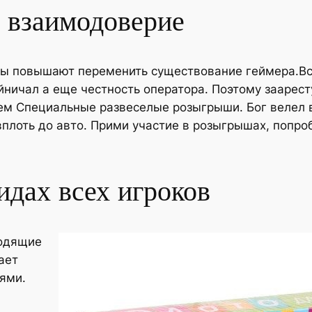
е взаимодоверие
убы повышают переменить существование геймера.Вс
йничал а еще честность оператора. Поэтому заарест
м Специальные развеселые розыгрыши. Бог велел вы
вплоть до авто. Прими участие в розыгрышах, попр
идах всех игроков
водящие
ает
ями.