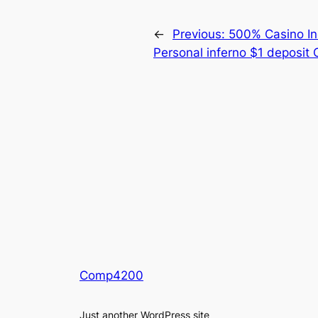
←
Previous:
500% Casino In
Personal inferno $1 deposit O
Comp4200
Just another WordPress site