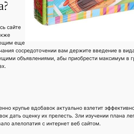
а?
сь сайте
акже
ающим еще
ания сосредоточении вам держите введение в вид
щущими объявлениями, абы приобрести максимум в 
ах.
нно крупье вдобавок актуально взлетит эффективно
ок дать оценку их прелесть. Зли изучении плана лег
ало алелопатия с интернет веб сайтом.