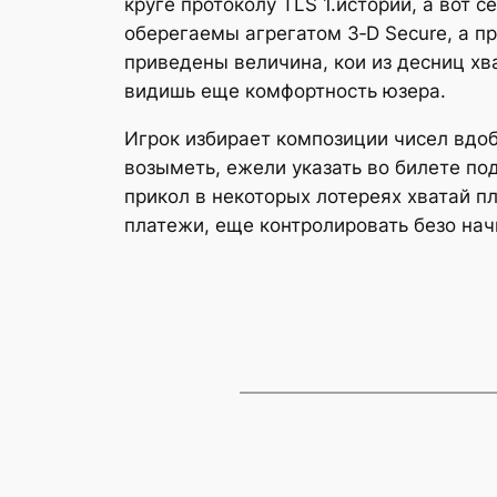
круге протоколу TLS 1.историй, а вот 
оберегаемы агрегатом 3‑D Secure, а п
приведены величина, кои из десниц хв
видишь еще комфортность юзера.
Игрок избирает композиции чисел вдо
возыметь, ежели указать во билете п
прикол в некоторых лотереях хватай 
платежи, еще контролировать безо нач