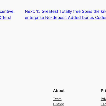
centive:
Next:
15 Greatest Totally free Spins the k
ffers!
enterprise No-deposit Added bonus Codes
About
Pr
Team
Pri
History
Ter