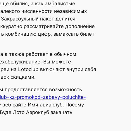
еще обилия, а как амбалистые
далекого численности независимых
 Закрасоульный пакет делится
 аккуратно рассматривайте дополнение
ть комбинацию цифр, замаксать билет
а а также работает в обычном
техобслуживание. Вы можете
реи на Lotoclub включают внутри себя
авок скидками.
вам продоставляется возможность
klub-kz-promokod-zabavy-poluchite-
 веб сайте Имя авиаклуб. Посему
Буде Лото Аэроклуб закачать