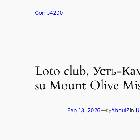
Skip
Comp4200
to
content
Loto club, Усть-Ка
su Mount Olive Mis
Feb 13, 2026
—
AbdulZ
in
U
by