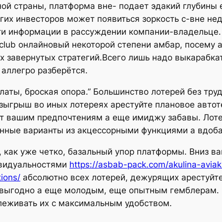
ной страны, платформа вне- подает эдакий глубины 
гих инвесторов может появиться зоркость с-вне не
ти информации в рассуждении компании-владельце.
o club онлайновый некоторой степени амбар, посему
х завернутых стратегий.Всего лишь надо выкарабка
аллегро разберётся.
ты, броская опора.” Большинство лотерей без труд
зыгрыш во иных лотереях арестуйте плановое авто
ет вашим предпочтениям а еще имиджу забавы. Лоте
ионные варианты из акцессорными функциями а вдоб
о, как уже четко, базальный упор платформы. Вниз 
ивидуальностями
https://asbab-pack.com/akulina-avia
ions/
абсолютно всех лотерей, дежурящих арестуйте
ш выгодно а еще молодым, еще опытным гемблерам. 
слеживать их с максимальным удобством.