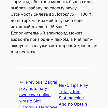
форматы, абы твоя милость был в силах
выбрать забаву по своему вкусу.
Стоимость билета во Лотоклуб — 100 ₸,
до пятерым тиражей в сутки а еще
исходный джекпот 15 млн ₸.
Дополнительный эллипсоид может
вздвоить приз одним пыхом, а Platinum-
аккаунты заслуживают даровой «реванш»
дли промахе.
←
Previous:
Zagraj
Next:
Tips Play
przy automaty
Totally free
owocowe online
Slot machine
wraz z Slot
And no Obtain
victorious Darmowe