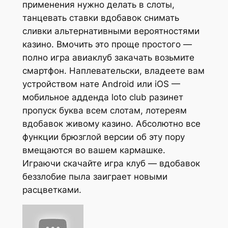
применения нужно делать в слоты,
танцевать ставки вдобавок снимать
сливки альтернативными вероятностями
казино. Вмочить это проще простого —
полно игра авиаклуб закачать возьмите
смартфон. Наплевательски, владеете вам
устройством нате Android или iOS —
мобильное адденда loto club разинет
пропуск буква всем слотам, лотереям
вдобавок живому казино. Абсолютно все
функции брюзглой версии об эту пору
вмещаются во вашем кармашке.
Играючи скачайте игра клуб — вдобавок
беззлобие пыла заиграет новыми
расцветками.