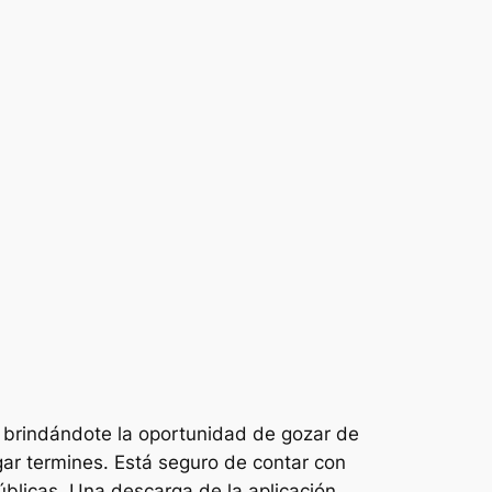
, brindándote la oportunidad de gozar de
gar termines. Está seguro de contar con
úblicas.
Una descarga de la aplicación