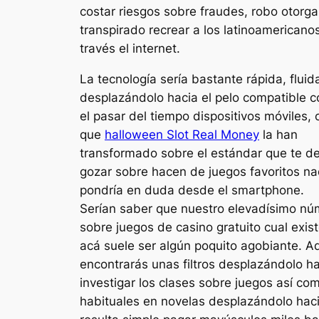
costar riesgos sobre fraudes, robo otorga
transpirado recrear a los latinoamerican
través el internet.
La tecnología serí­a bastante rápida, fluid
desplazándolo hacia el pelo compatible c
el pasar del tiempo dispositivos móviles, 
que
halloween Slot Real Money
la han
transformado sobre el estándar que te de
gozar sobre hacen de juegos favoritos na
pondrí­a en duda desde el smartphone.
Serían saber que nuestro elevadísimo nú
sobre juegos de casino gratuito cual exis
acá suele ser algún poquito agobiante. Aq
encontrarás unas filtros desplazándolo ha
investigar los clases sobre juegos así­ c
habituales en novelas desplazándolo haci