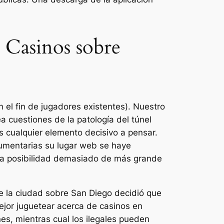
 Casinos sobre
el fin de jugadores existentes). Nuestro
a cuestiones de la patologí­a del túnel
s cualquier elemento decisivo a pensar.
dumentarias su lugar web se haye
 una posibilidad demasiado de más grande
e la ciudad sobre San Diego decidió que
ejor juguetear acerca de casinos en
ones, mientras cual los ilegales pueden