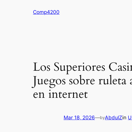
Skip
Comp4200
to
content
Los Superiores Casi
Juegos sobre ruleta
en internet
Mar 18, 2026
—
AbdulZ
in
U
by