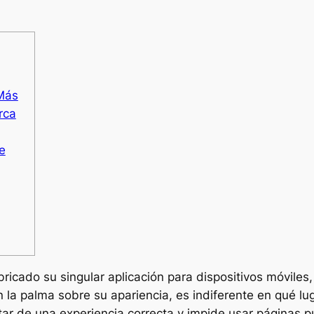
Más
rca
e
ricado su singular aplicación para dispositivos móviles
la palma sobre su apariencia, es indiferente en qué lu
utar de una experiencia correcta y impide usar páginas p