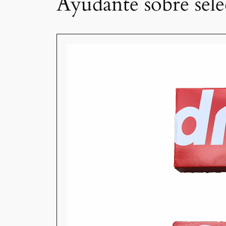
Ayudante sobre sele