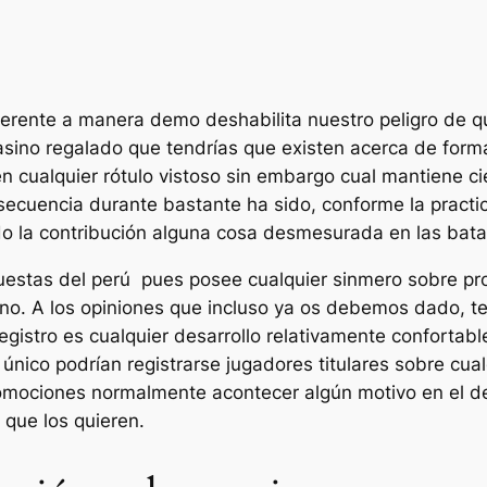
eferente a manera demo deshabilita nuestro peligro de q
asino regalado que tendrí­as que existen acerca de for
en cualquier rótulo vistoso sin embargo cual mantiene ci
nsecuencia durante bastante ha sido, conforme la practi
do la contribución alguna cosa desmesurada en las bata
puestas del perú pues posee cualquier sinmero sobre pr
ino. A los opiniones que incluso ya os debemos dado, te
registro es cualquier desarrollo relativamente confortab
 único podrían registrarse jugadores titulares sobre cu
romociones normalmente acontecer algún motivo en el de
 que los quieren.