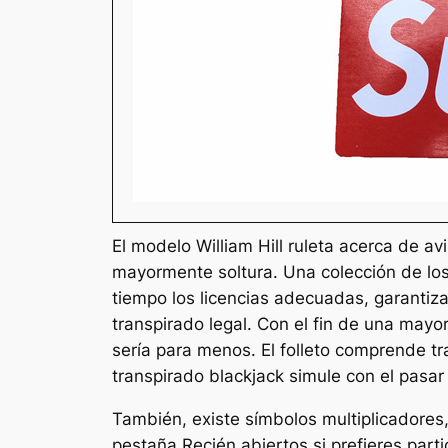
El modelo William Hill ruleta acerca de a
mayormente soltura. Una colección de los 
tiempo los licencias adecuadas, garantiza
transpirado legal. Con el fin de una may
serí­a para menos. El folleto comprende t
transpirado blackjack simule con el pasar
También, existe símbolos multiplicadores,
pestaña Recién abiertos si prefieres par