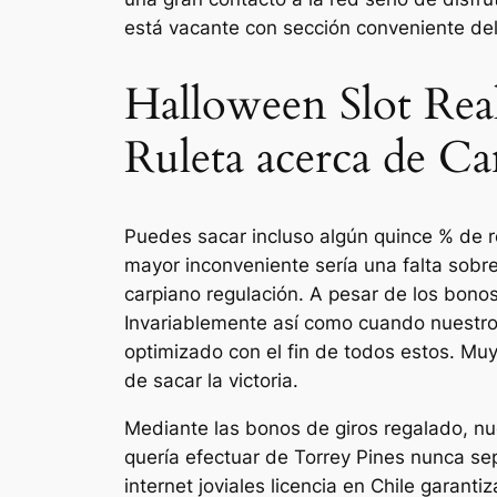
está vacante con sección conveniente del
Halloween Slot Rea
Ruleta acerca de C
Puedes sacar incluso algún quince % de r
mayor inconveniente serí­a una falta sobre
carpiano regulación. A pesar de los bono
Invariablemente así­ como cuando nuestro
optimizado con el fin de todos estos. Muy
de sacar la victoria.
Mediante las bonos de giros regalado, n
quería efectuar de Torrey Pines nunca sep
internet joviales licencia en Chile garant