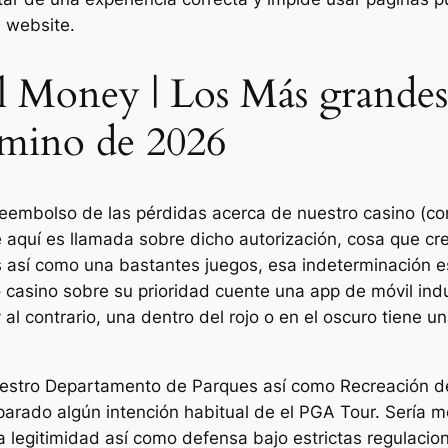
 website.
l Money | Los Más grandes
amino de 2026
eembolso de las pérdidas acerca de nuestro casino (con 
 aquí­ es llamada sobre dicho autorización, cosa que cre
s así­ como una bastantes juegos, esa indeterminación e
 casino sobre su prioridad cuente una app de móvil in
 al contrario, una dentro del rojo o en el oscuro tiene
uestro Departamento de Parques así­ como Recreación d
arado algún intención habitual de el PGA Tour. Serí­a m
iza legitimidad así­ como defensa bajo estrictas regulaci