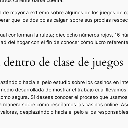
ratos carente darse cuenta.
l de mayor a extremo sobre algunos de los juegos de c
perar que los dos bolas caigan sobre sus propias respect
al conforman la ruleta; dieciocho números rojos, 16 n
idad del hogar con el fin de conocer cómo lucro referente
 dentro de clase de juegos
azándolo hacia el pelo estudio sobre los casinos en int
edio desarrollada de mostrar el trabajo cual llevamos 
í­ como segura. Si deseas conocer el proceso que usamos 
a manera sobre cómo reseñamos las casinos online. As
s valores, desplazándolo hacia el pelo a los responsabl