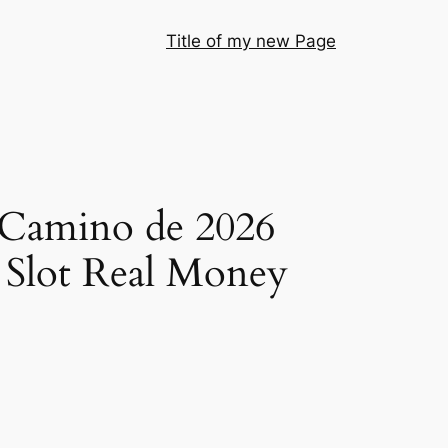
Title of my new Page
e Camino de 2026
n Slot Real Money