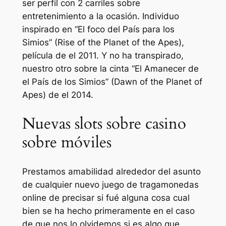
ser perfil con 2 carriles sobre
entretenimiento a la ocasión. Individuo
inspirado en “El foco del País para los
Simios” (Rise of the Planet of the Apes),
película de el 2011. Y no ha transpirado,
nuestro otro sobre la cinta “El Amanecer de
el País de los Simios” (Dawn of the Planet of
Apes) de el 2014.
Nuevas slots sobre casino
sobre móviles
Prestamos amabilidad alrededor del asunto
de cualquier nuevo juego de tragamonedas
online de precisar si fué alguna cosa cual
bien se ha hecho primeramente en el caso
de que nos lo olvidemos si es algo que