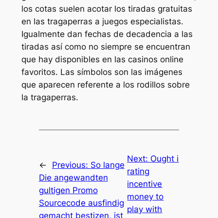
los cotas suelen acotar los tiradas gratuitas
en las tragaperras a juegos especialistas.
Igualmente dan fechas de decadencia a las
tiradas así­ como no siempre se encuentran
que hay disponibles en las casinos online
favoritos. Las símbolos son las imágenes
que aparecen referente a los rodillos sobre
la tragaperras.
Next:
Ought i
←
Previous:
So lange
rating
Die angewandten
incentive
gultigen Promo
money to
Sourcecode ausfindig
play with
gemacht bestizen, ist