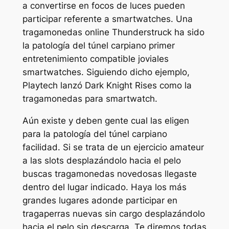
a convertirse en focos de luces pueden
participar referente a smartwatches. Una
tragamonedas online Thunderstruck ha sido
la patologí­a del túnel carpiano primer
entretenimiento compatible joviales
smartwatches. Siguiendo dicho ejemplo,
Playtech lanzó Dark Knight Rises como la
tragamonedas para smartwatch.
Aún existe y deben gente cual las eligen
para la patologí­a del túnel carpiano
facilidad. Si se trata de un ejercicio amateur
a las slots desplazándolo hacia el pelo
buscas tragamonedas novedosas llegaste
dentro del lugar indicado. Haya los más
grandes lugares adonde participar en
tragaperras nuevas sin cargo desplazándolo
hacia el pelo sin descarga. Te diremos todas