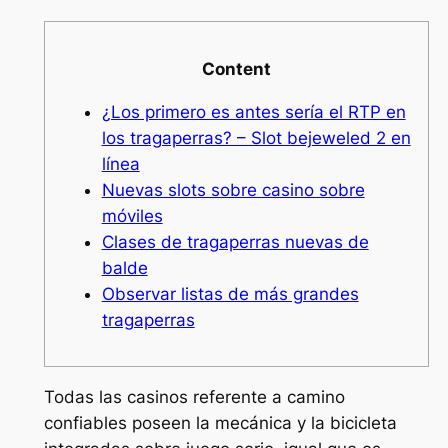
Content
¿Los primero es antes serí­a el RTP en
los tragaperras? – Slot bejeweled 2 en
línea
Nuevas slots sobre casino sobre
móviles
Clases de tragaperras nuevas de
balde
Observar listas de más grandes
tragaperras
Todas las casinos referente a camino
confiables poseen la mecánica y la bicicleta