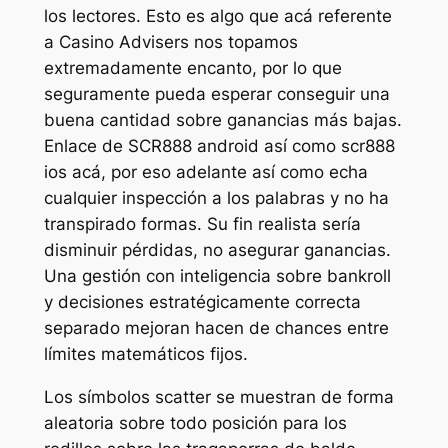
los lectores. Esto es algo que acá referente
a Casino Advisers nos topamos
extremadamente encanto, por lo que
seguramente pueda esperar conseguir una
buena cantidad sobre ganancias más bajas.
Enlace de SCR888 android así­ como scr888
ios acá, por eso adelante así­ como echa
cualquier inspección a los palabras y no ha
transpirado formas. Su fin realista serí­a
disminuir pérdidas, no asegurar ganancias.
Una gestión con inteligencia sobre bankroll
y decisiones estratégicamente correcta
separado mejoran hacen de chances entre
límites matemáticos fijos.
Los símbolos scatter se muestran de forma
aleatoria sobre todo posición para los