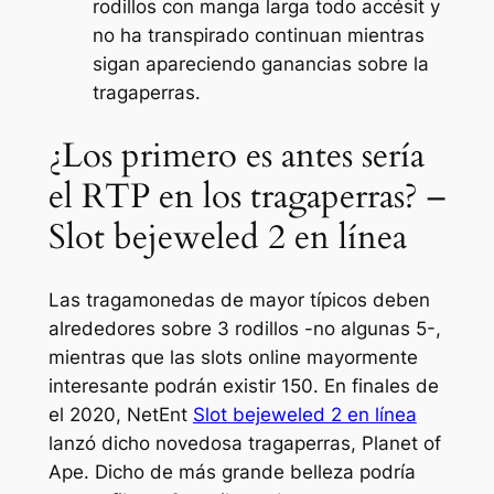
rodillos con manga larga todo accésit y
no ha transpirado continuan mientras
sigan apareciendo ganancias sobre la
tragaperras.
¿Los primero es antes serí­a
el RTP en los tragaperras? –
Slot bejeweled 2 en línea
Las tragamonedas de mayor tí­picos deben
alrededores sobre 3 rodillos -no algunas 5-,
mientras que las slots online mayormente
interesante podrán existir 150. En finales de
el 2020, NetEnt
Slot bejeweled 2 en línea
lanzó dicho novedosa tragaperras, Planet of
Ape. Dicho de más grande belleza podrí­a