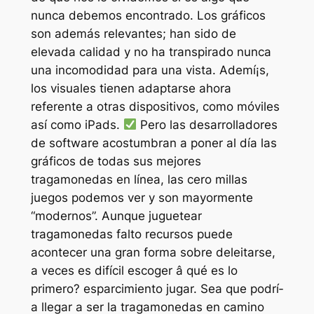
nunca debemos encontrado. Los gráficos
son además relevantes; han sido de
elevada calidad y no ha transpirado nunca
una incomodidad para una vista. Ademí¡s,
los visuales tienen adaptarse ahora
referente a otras dispositivos, como móviles
así­ como iPads.
Pero las desarrolladores
de software acostumbran a poner al día las
gráficos de todas sus mejores
tragamonedas en línea, las cero millas
juegos podemos ver y son mayormente
“modernos”. Aunque juguetear
tragamonedas falto recursos puede
acontecer una gran forma sobre deleitarse,
a veces es difícil escoger â qué es lo
primero? esparcimiento jugar. Sea que podrí­
a llegar a ser la tragamonedas en camino