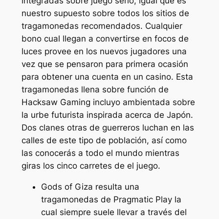
integradas sobre juego serio, igual que es
nuestro supuesto sobre todos los sitios de
tragamonedas recomendados. Cualquier
bono cual llegan a convertirse en focos de
luces provee en los nuevos jugadores una
vez que se pensaron para primera ocasión
para obtener una cuenta en un casino. Esta
tragamonedas llena sobre función de
Hacksaw Gaming incluyo ambientada sobre
la urbe futurista inspirada acerca de Japón.
Dos clanes otras de guerreros luchan en las
calles de este tipo de población, así­ como
las conocerás a todo el mundo mientras
giras los cinco carretes de el juego.
Gods of Giza resulta una
tragamonedas de Pragmatic Play la
cual siempre suele llevar a través del