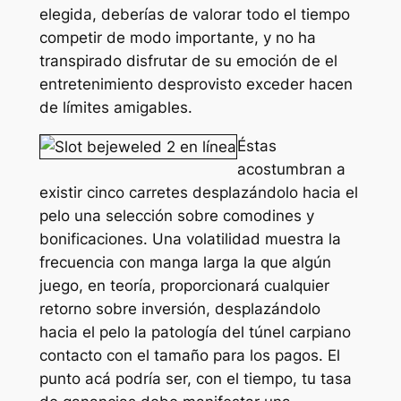
elegida, deberías de valorar todo el tiempo
competir de modo importante, y no ha
transpirado disfrutar de su emoción de el
entretenimiento desprovisto exceder hacen
de límites amigables.
Éstas
acostumbran a
existir cinco carretes desplazándolo hacia el
pelo una selección sobre comodines y
bonificaciones. Una volatilidad muestra la
frecuencia con manga larga la que algún
juego, en teoría, proporcionará cualquier
retorno sobre inversión, desplazándolo
hacia el pelo la patologí­a del túnel carpiano
contacto con el tamaño para los pagos. El
punto acá podrí­a ser, con el tiempo, tu tasa