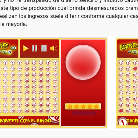
 no ha transpirado de diseño sencillo y intuitivo cauti
este tipo de producción cual brinda desmesurados prem
ealizan los ingresos suele diferir conforme cualquier ca
la mayorí­a.