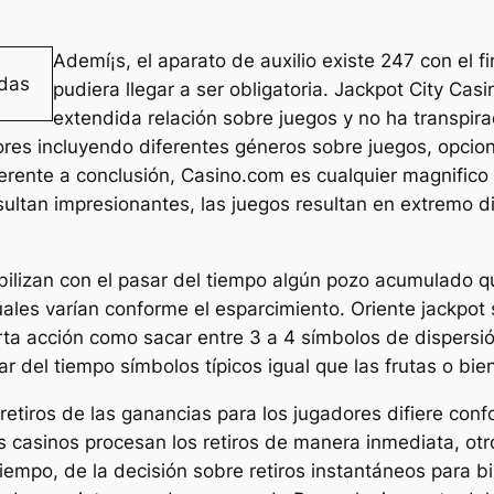
Ademí¡s, el aparato de auxilio existe 247 con el f
pudiera llegar a ser obligatoria. Jackpot City Casi
extendida relación sobre juegos y no ha transpir
dores incluyendo diferentes géneros sobre juegos, opci
eferente a conclusión, Casino.com es cualquier magnifi
ultan impresionantes, las juegos resultan en extremo di
izan con el pasar del tiempo algún pozo acumulado que
ales varían conforme el esparcimiento. Oriente jackpot
ta acción como sacar entre 3 a 4 símbolos de dispersió
ar del tiempo símbolos tí­picos igual que las frutas o bi
etiros de las ganancias para los jugadores difiere con
os casinos procesan los retiros de manera inmediata, ot
iempo, de la decisión sobre retiros instantáneos para bi