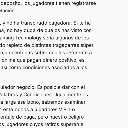
depósito, los jugadores tienen registrarse
lación.
 y no ha transpirado pagadora. Si te ha
ea, no hay duda de que os has visto con
Gaming Technology serí­a algunos de los
o repleto de distintas tragaperras súper
n,un centenas sobre eurillos referente a
s online que pagan dinero positivo, es
así­ como condiciones asociados a los
ulador negocio. Es posible dar con el
Palabras y Condiciones”. Igualmente es
anga larga esa bono, sabemos examinar
 esta bonos a jugadores VIP. Lo
entaje de paga, pero nuestro peligro
os jugadores cuyos retiros superen el