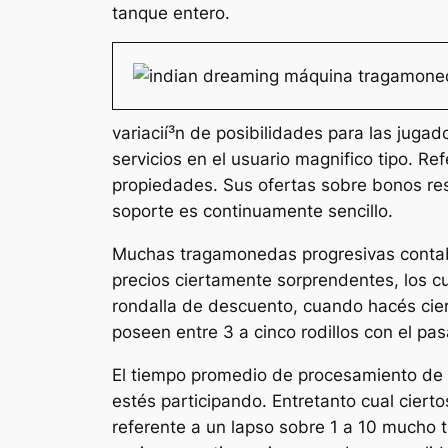
tanque entero.
variacií³n de posibilidades para las juga
servicios en el usuario magnifico tipo. R
propiedades. Sus ofertas sobre bonos res
soporte es continuamente sencillo.
Muchas tragamonedas progresivas contabil
precios ciertamente sorprendentes, los cu
rondalla de descuento, cuando hacés cier
poseen entre 3 a cinco rodillos con el pas
El tiempo promedio de procesamiento de r
estés participando. Entretanto cual ciert
referente a un lapso sobre 1 a 10 mucho t