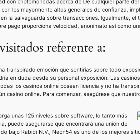
dad con criptomonedas acerca de De cualquier parte de
e con los mayormente altos generales de confianza, i
en la salvaguarda sobre transacciones. Igualmente, el t
e pago proporciona velocidad, anonimato así­ como un
isitados referente a:
ha transpirado emoción que sentirías sobre todo exposi
drí­a en duda desde su personal exposición. Las casinos
 Sí, todas los casinos online poseen licencia y no ha tran
gún casino online. Para comenzar, asegúrese que nuestro 
rga unas 125 niveles sobre software, lo tanto más
a, puede asegurarse que encontrará una unión de
ndo bajo Rabidi N.V., Neon54 es uno de los mejores sit