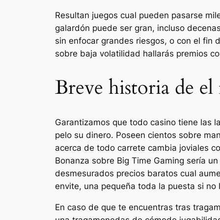
Resultan juegos cual pueden pasarse mile
galardón puede ser gran, incluso decenas
sin enfocar grandes riesgos, o con el fi
sobre baja volatilidad hallarás premios c
Breve historia de el
Garantizamos que todo casino tiene las 
pelo su dinero. Poseen cientos sobre man
acerca de todo carrete cambia joviales co
Bonanza sobre Big Time Gaming serí­a un
desmesurados precios baratos cual aumen
envite, una pequeña toda la puesta si no
En caso de que te encuentras tras tragam