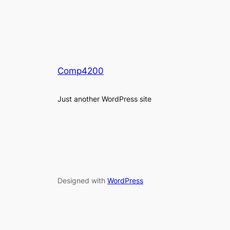
Comp4200
Just another WordPress site
Designed with
WordPress