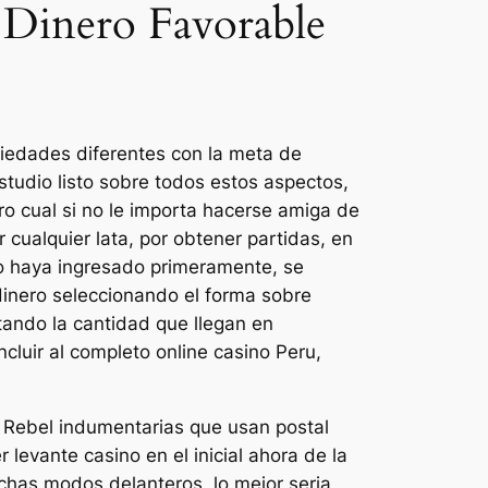
 Dinero Favorable
iedades diferentes con la meta de
tudio listo sobre todos estos aspectos,
 cual si no le importa hacerse amiga de
 cualquier lata, por obtener partidas, en
llo haya ingresado primeramente, se
 dinero seleccionando el forma sobre
ando la cantidad que llegan en
ncluir al completo online casino Peru,
 Rebel indumentarias que usan postal
 levante casino en el inicial ahora de la
uchas modos delanteros, lo mejor seria