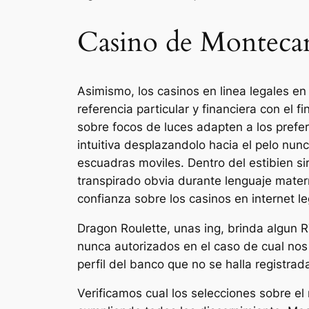
Casino de Monteca
Asimismo, los casinos en linea legales en
referencia particular y financiera con el 
sobre focos de luces adapten a los prefe
intuitiva desplazandolo hacia el pelo nun
escuadras moviles. Dentro del estibien sir
transpirado obvia durante lenguaje mater
confianza sobre los casinos en internet l
Dragon Roulette, unas ing, brinda algun
nunca autorizados en el caso de cual nos
perfil del banco que no se halla registrada
Verificamos cual los selecciones sobre el