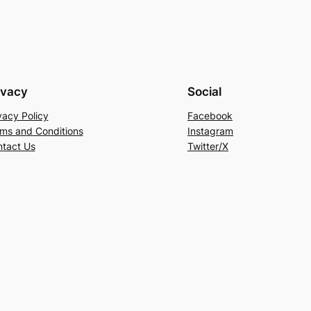
ivacy
Social
vacy Policy
Facebook
ms and Conditions
Instagram
tact Us
Twitter/X