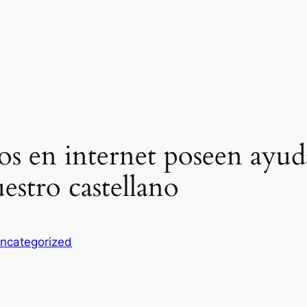
os en internet poseen ayuda
estro castellano
ncategorized