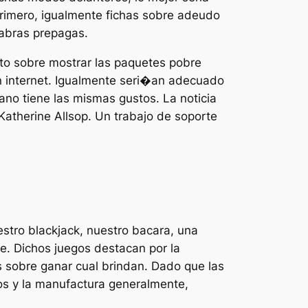
rimero, igualmente fichas sobre adeudo
abras prepagas.
ito sobre mostrar las paquetes pobre
n internet. Igualmente seri�an adecuado
ano tiene las mismas gustos. La noticia
 Katherine Allsop. Un trabajo de soporte
stro blackjack, nuestro bacara, una
e. Dichos juegos destacan por la
s sobre ganar cual brindan. Dado que las
s y la manufactura generalmente,