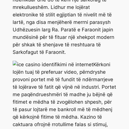
mrekullueshëm. Lidhur me lojërat
elektronike të stilit egjiptian të nivelit më të
lartë, nga disa menjëherë merrni parasysh
Udhëzuesin larg Ra. Paratë e Faraonit japin
mundësinë për të fituar një xhekpot modern
për shkak të shenjave të rreshtuara të
Sarkofagut të Faraonit.
Kërkoni
lojën tuaj të preferuar video, përndryshe
provoni portet më të fundit të ndërmarrjeve
të lojërave të fatit që vijnë në industri. Portet
me paqëndrueshmëri të madhe ju bëjnë që
fitimet e mëdha të zvogëlohen shpesh, për
të pasur lojtarë me bankroll më të mëdhenj
që kërkojnë fitime të mëdha. Kazino të
caktuara ofrojnë rrotullime falas si stimuj,