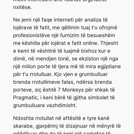
nxitëse.
Ne jemi një faqe interneti për analiza të
lojërave të fatit, me qëllimin tuaj t'u ofrojmë
profesionistëve një furnizim të besueshëm
me këshilla për lojërat e fatit online. Thjesht
e kemi të vështirë të luajmë bixhoz kur e
dimë, në mendjen tonë, se ekziston një nga
një milion porte të tjera më të mira egjiptiane
për t'u rrotulluar. Kjo vjen e grumbulluar
brenda rrotullimeve falas, ndërsa brenda
porteve, siç është 7 Monkeys për shkak të
Pragmatic, i keni bërë të gjitha simbolet të
grumbulluara vazhdimisht.
Ndoshta rrotullat në aftësitë e tyre kanë
skarabe, gjarpërinj të dizajnuar në mënyrë të
ndërlikuar dhe do të keni një sarkofag të