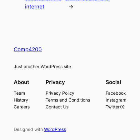
internet
→
Comp4200
Just another WordPress site
About
Privacy
Social
Team
Privacy Policy
Facebook
History
Terms and Conditions
Instagram
Careers
Contact Us
Twitter/X
Designed with
WordPress