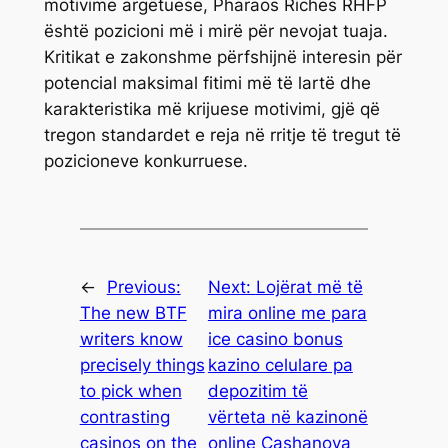
motivime argëtuese, Pharaos Riches RHFP
është pozicioni më i mirë për nevojat tuaja.
Kritikat e zakonshme përfshijnë interesin për
potencial maksimal fitimi më të lartë dhe
karakteristika më krijuese motivimi, gjë që
tregon standardet e reja në rritje të tregut të
pozicioneve konkurruese.
←
Previous:
Next:
Lojërat më të
The new BTF
mira online me para
writers know
ice casino bonus
precisely things
kazino celulare pa
to pick when
depozitim të
contrasting
vërteta në kazinonë
casinos on the
online Cashanova