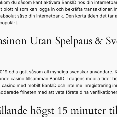
enkom du såsom kant aktivera BankID hos din internetban
t blott ni som kan logga in och bekräfta transaktioner. In
absolut såso din internetbank. Den korta tiden det tar a
populärt.
asinon Utan Spelpaus & Sv
2019 odla gott såsom all myndiga svenskar användare. K
ande casino tillsamman BankID. I dagens mobila tider bef
 du casino med mobilt BankID och inte me inregistrering
derade friheten med att veta företa dina verifikationer 
gällande högst 15 minuter 