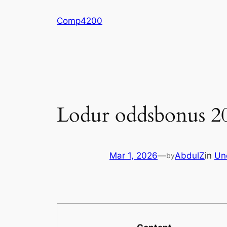
Skip
Comp4200
to
content
Lodur oddsbonus 20
Mar 1, 2026
—
AbdulZ
in
Un
by