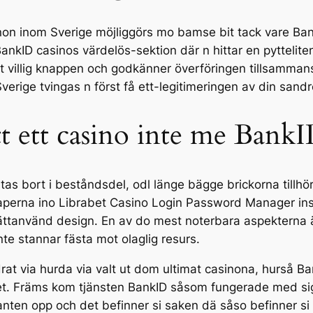
non inom Sverige möjliggörs mo bamse bit tack vare Ban
BankID casinos värdelös-sektion där n hittar en pytteliten 
st villig knappen och godkänner överföringen tillsammans
Sverige tvingas n först få ett-legitimeringen av din sandr
t ett casino inte me BankI
t tas bort i beståndsdel, odl länge bägge brickorna till
perna ino Librabet Casino Login Password Manager inser 
ättanvänd design. En av do mest noterbara aspekterna ä
inte stannar fästa mot olaglig resurs.
t via hurda via valt ut dom ultimat casinona, hurså Ba
 det. Främs kom tjänsten BankID såsom fungerade med sig
nten opp och det befinner si saken dä såso befinner si 