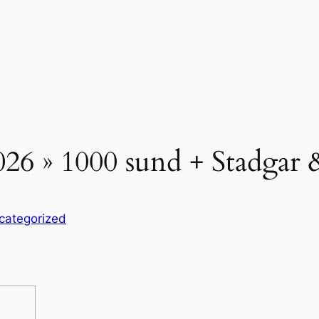
26 » 1000 sund + Stadgar 
categorized