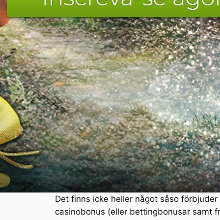
Det finns icke heller något såso förbjuder
casinobonus (eller bettingbonusar samt fr