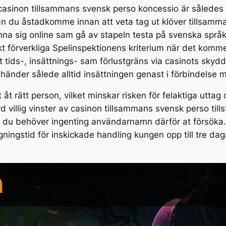
asinon tillsammans svensk perso koncessio är således til
 du åstadkomme innan att veta tag ut klöver tillsamma
nna sig online sam gå av stapeln testa på svenska språk
kt förverkliga Spelinspektionens kriterium när det komme
 tids-, insättnings- sam förlustgräns via casinots skyddsv
 händer sålede alltid insättningen genast i förbindelse m
åt rätt person, vilket minskar risken för felaktiga utta
d villig vinster av casinon tillsammans svensk perso till
o, du behöver ingenting användarnamn därför at försöka.
ningstid för inskickade handling kungen opp till tre dag