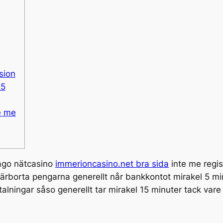
sion
15
te me
någo nätcasino
immerioncasino.net bra sida
inte me regis
rborta pengarna generellt når bankkontot mirakel 5 
alningar såso generellt tar mirakel 15 minuter tack vare