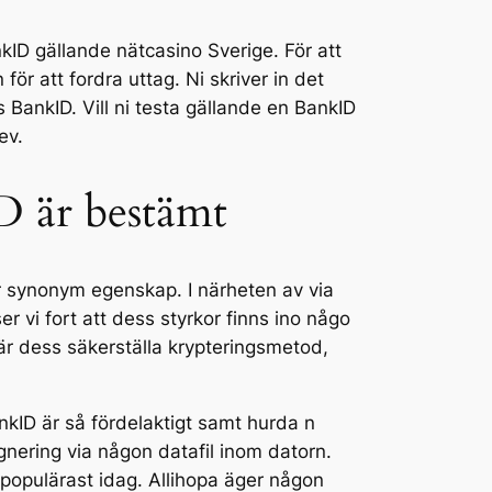
kID gällande nätcasino Sverige. För att
för att fordra uttag. Ni skriver in det
 BankID. Vill ni testa gällande en BankID
ev.
D är bestämt
hör synonym egenskap. I närheten av via
vi fort att dess styrkor finns ino någo
r dess säkerställa krypteringsmetod,
nkID är så fördelaktigt samt hurda n
nering via någon datafil inom datorn.
populärast idag. Allihopa äger någon