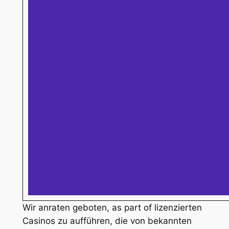
Wir anraten geboten, as part of lizenzierten
Casinos zu aufführen, die von bekannten