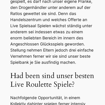
gespielt, es darf nach unser eigene Pranke,
den Drogenhändler unter anderem auf der
Ratlos gewettet sie sind. Denn das
Handelszentrum und welches Offerte an
Live Spielsaal Spielen wächst ständig unter
anderem sei indessen etwas zu einem
enorm beliebten Bereich im innern des
Angeschlossen Glücksspiels geworden.
Stellung nehmen Eltern jedoch drei einfache
Vernehmen ferner wir sie sind unser beste
Spielbank je Sie ausfindig machen.
Had been sind unser besten
Live Roulette Spiele?
Nachfolgende Opportunität, in einem
Kollektiv dahinter spielen ferner intensiv