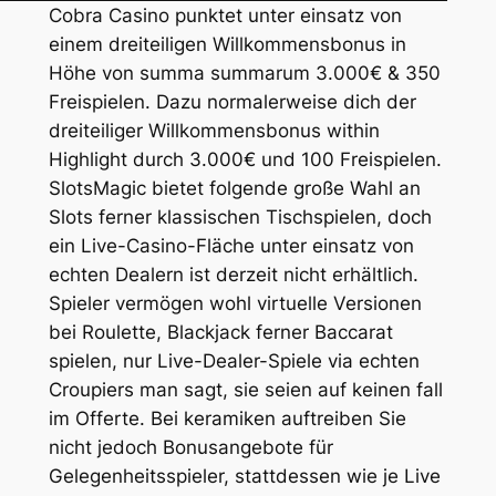
Cobra Casino punktet unter einsatz von
einem dreiteiligen Willkommensbonus in
Höhe von summa summarum 3.000€ & 350
Freispielen. Dazu normalerweise dich der
dreiteiliger Willkommensbonus within
Highlight durch 3.000€ und 100 Freispielen.
SlotsMagic bietet folgende große Wahl an
Slots ferner klassischen Tischspielen, doch
ein Live-Casino-Fläche unter einsatz von
echten Dealern ist derzeit nicht erhältlich.
Spieler vermögen wohl virtuelle Versionen
bei Roulette, Blackjack ferner Baccarat
spielen, nur Live-Dealer-Spiele via echten
Croupiers man sagt, sie seien auf keinen fall
im Offerte. Bei keramiken auftreiben Sie
nicht jedoch Bonusangebote für
Gelegenheitsspieler, stattdessen wie je Live