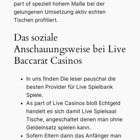
part of speziell hohem Maße bei der
gelungenen Umsetzung aktiv echten
Tischen profitiert.
Das soziale
Anschauungsweise bei Live
Baccarat Casinos
In uns finden Die leser pauschal die
besten Provider für Live Spielbank
Spiele.
As part of Live Casinos bloß Echtgeld
handelt es sich damit Live Spielsaal
Tische, angeschaltet denen man ohne
Geldeinsatz spielen kann.
Sofern Eltern dann das Anfänger man