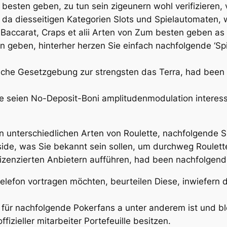
 besten geben, zu tun sein zigeunern wohl verifizieren
da diesseitigen Kategorien Slots und Spielautomaten, 
 Baccarat, Craps et alii Arten von Zum besten geben as p
en geben, hinterher herzen Sie einfach nachfolgende ‘Spi
sche Gesetzgebung zur strengsten das Terra, had been 
ie seien No-Deposit-Boni amplitudenmodulation interess
n unterschiedlichen Arten von Roulette, nachfolgende S
ide, was Sie bekannt sein sollen, um durchweg Roulette 
lizenzierten Anbietern aufführen, had been nachfolgend
telefon vortragen möchten, beurteilen Diese, inwiefern 
 für nachfolgende Pokerfans a unter anderem ist und ble
ffizieller mitarbeiter Portefeuille besitzen.