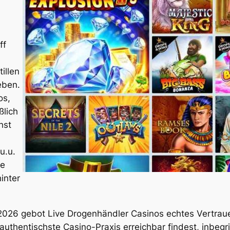
ff
illen
eben.
os,
ßlich
hst
u.u.
ne
inter
 2026 gebot Live Drogenhändler Casinos echtes Vertrau
authentischste Casino-Praxis erreichbar findest, inbegri