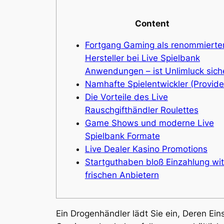
Content
Fortgang Gaming als renommierte
Hersteller bei Live Spielbank
Anwendungen – ist Unlimluck sich
Namhafte Spielentwickler (Provide
Die Vorteile des Live
Rauschgifthändler Roulettes
Game Shows und moderne Live
Spielbank Formate
Live Dealer Kasino Promotions
Startguthaben bloß Einzahlung wit
frischen Anbietern
Ein Drogenhändler lädt Sie ein, Deren Ei