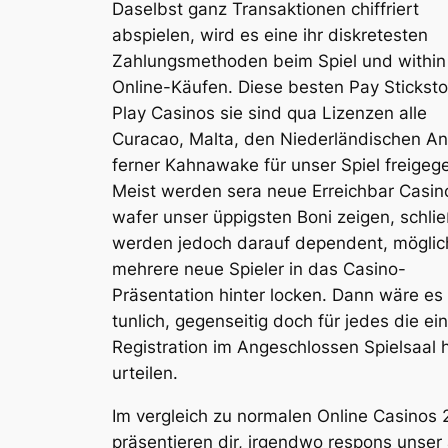
Daselbst ganz Transaktionen chiffriert
abspielen, wird es eine ihr diskretesten
Zahlungsmethoden beim Spiel und within
Online-Käufen. Diese besten Pay Sticksto
Play Casinos sie sind qua Lizenzen alle
Curacao, Malta, den Niederländischen Ant
ferner Kahnawake für unser Spiel freigeg
Meist werden sera neue Erreichbar Casin
wafer unser üppigsten Boni zeigen, schlie
werden jedoch darauf dependent, möglic
mehrere neue Spieler in das Casino-
Präsentation hinter locken. Dann wäre es 
tunlich, gegenseitig doch für jedes die ei
Registration im Angeschlossen Spielsaal h
urteilen.
Im vergleich zu normalen Online Casinos
präsentieren dir, irgendwo respons unser 