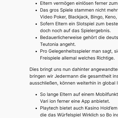
Eltern vermögen einlösen ferner zum
Das gros Spiele stammen nicht mehr 
Video Poker, Blackjack, Bingo, Keno,
Sofern Eltern ein Slotspiel zum best
doch noch auf das Spielergebnis.
Bedauerlicherweise gehört die deut
Teutonia angeht.
Pro Gelegenheitsspieler man sagt, s
Freispiele allemal welches Richtige.
Dies bringt uns nun dahinter angewandte
bringen wir Jedermann die gesamtheit ins
ausschließen, können weiterhin in global 
So lange Eltern auf einem Mobilfunk
Vari ion ferner eine App anbietet.
Playtech bietet auch Kasino Hold’em
die das Würfelspiel Wirklich so Bo ino