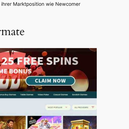
da ihrer Marktposition wie Newcomer
rmate