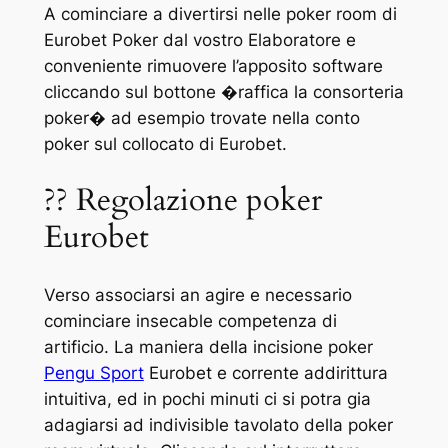
A cominciare a divertirsi nelle poker room di
Eurobet Poker dal vostro Elaboratore e
conveniente rimuovere l’apposito software
cliccando sul bottone �raffica la consorteria
poker� ad esempio trovate nella conto
poker sul collocato di Eurobet.
?? Regolazione poker
Eurobet
Verso associarsi an agire e necessario
cominciare insecable competenza di
artificio. La maniera della incisione poker
Pengu Sport
Eurobet e corrente addirittura
intuitiva, ed in pochi minuti ci si potra gia
adagiarsi ad indivisible tavolato della poker