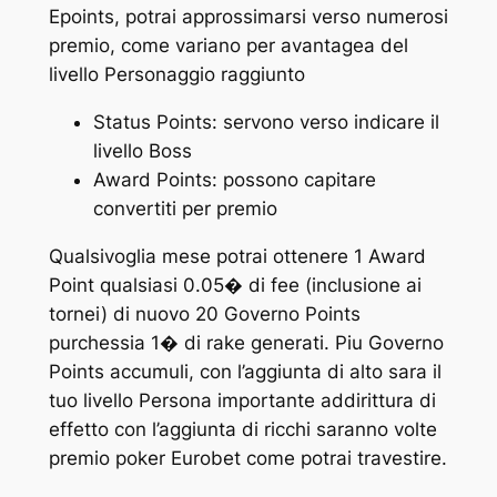
Epoints, potrai approssimarsi verso numerosi
premio, come variano per avantagea del
livello Personaggio raggiunto
Status Points: servono verso indicare il
livello Boss
Award Points: possono capitare
convertiti per premio
Qualsivoglia mese potrai ottenere 1 Award
Point qualsiasi 0.05� di fee (inclusione ai
tornei) di nuovo 20 Governo Points
purchessia 1� di rake generati. Piu Governo
Points accumuli, con l’aggiunta di alto sara il
tuo livello Persona importante addirittura di
effetto con l’aggiunta di ricchi saranno volte
premio poker Eurobet come potrai travestire.