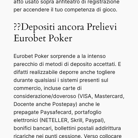
atto usato sopra anfiteatro di registrazione
per accendere il tuo competenza di gioco.
??Depositi ancora Prelievi
Eurobet Poker
Eurobet Poker sorprende a la intenso
parecchio di metodi di deposito accettati. E
difatti realizzabile deporre anche togliere
durante qualsiasi i sistemi presenti sul
commercio, incluse carte di
considerazione/doveroso (VISA, Mastercard,
Docente anche Postepay) anche le
prepagate Paysafecard, portafoglio
elettronici (NETELLER, Skrill, Paypal),
bonifici bancari, bollettini postali addirittura
ricariche nei punti cessione. Verso collocare