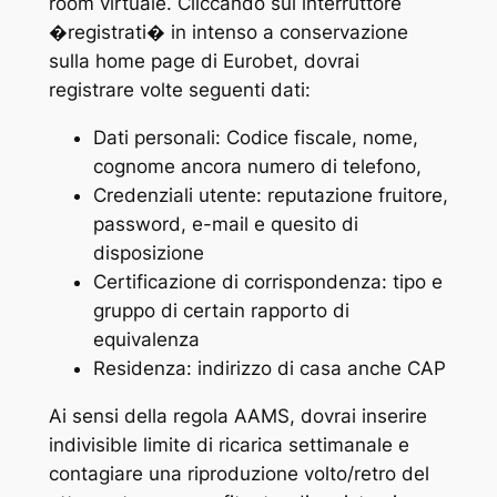
room virtuale. Cliccando sul interruttore
�registrati� in intenso a conservazione
sulla home page di Eurobet, dovrai
registrare volte seguenti dati:
Dati personali: Codice fiscale, nome,
cognome ancora numero di telefono,
Credenziali utente: reputazione fruitore,
password, e-mail e quesito di
disposizione
Certificazione di corrispondenza: tipo e
gruppo di certain rapporto di
equivalenza
Residenza: indirizzo di casa anche CAP
Ai sensi della regola AAMS, dovrai inserire
indivisible limite di ricarica settimanale e
contagiare una riproduzione volto/retro del