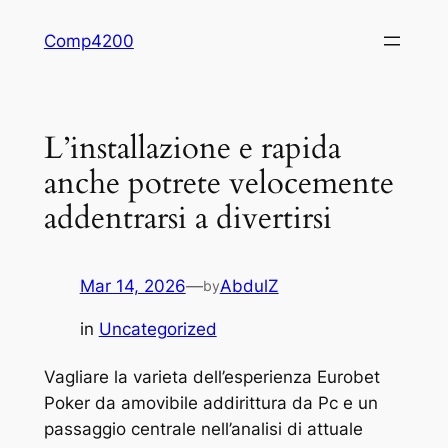
Skip
Comp4200
to
content
L’installazione e rapida
anche potrete velocemente
addentrarsi a divertirsi
Mar 14, 2026
—
AbdulZ
by
in
Uncategorized
Vagliare la varieta dell’esperienza Eurobet
Poker da amovibile addirittura da Pc e un
passaggio centrale nell’analisi di attuale