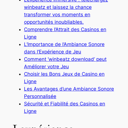
winbeatz et laissez la chance
transformer vos moments en
opportunités inoubliables.
Comprendre l’Attrait des Casinos en
Ligne
L’Importance de l’Ambiance Sonore
dans l’Expérience de Jeu
Comment ‘winbeatz download’ peut
Améliorer votre Jeu
Choisir les Bons Jeux de Casino en
Ligne
Les Avantages d’une Ambiance Sonore
Personnalisée
Sécurité et Fiabilité des Casinos en
Ligne