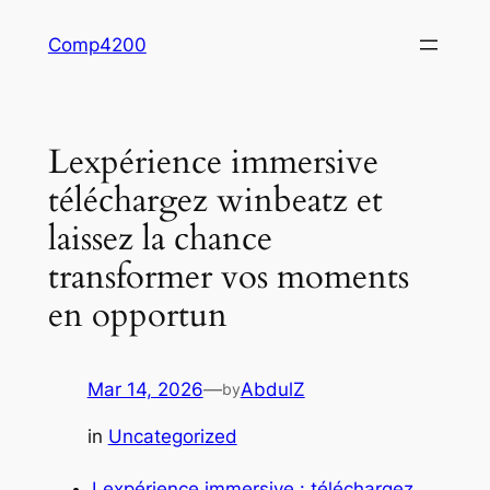
Skip
Comp4200
to
content
Lexpérience immersive
téléchargez winbeatz et
laissez la chance
transformer vos moments
en opportun
Mar 14, 2026
—
AbdulZ
by
in
Uncategorized
Lexpérience immersive : téléchargez