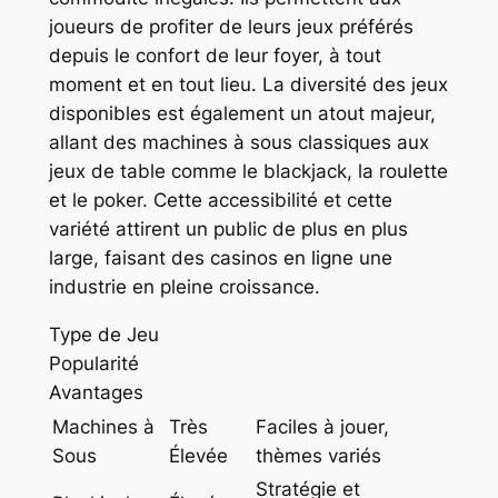
joueurs de profiter de leurs jeux préférés
depuis le confort de leur foyer, à tout
moment et en tout lieu. La diversité des jeux
disponibles est également un atout majeur,
allant des machines à sous classiques aux
jeux de table comme le blackjack, la roulette
et le poker. Cette accessibilité et cette
variété attirent un public de plus en plus
large, faisant des casinos en ligne une
industrie en pleine croissance.
Type de Jeu
Popularité
Avantages
Machines à
Très
Faciles à jouer,
Sous
Élevée
thèmes variés
Stratégie et