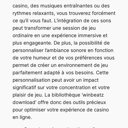
casino, des musiques entraînantes ou des
rythmes relaxants, vous trouverez forcément
ce qu’il vous faut. L’intégration de ces sons
peut transformer une session de jeu
ordinaire en une expérience immersive et
plus engageante. De plus, la possibilité de
personnaliser l’ambiance sonore en fonction
de votre humeur et de vos préférences vous
permet de créer un environnement de jeu
parfaitement adapté à vos besoins. Cette
personnalisation peut avoir un impact
significatif sur votre concentration et votre
plaisir de jeu. La bibliothèque ‘winbeatz
download’ offre donc des outils précieux
pour optimiser votre expérience de casino
en ligne.