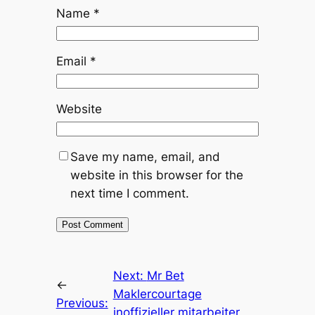
Name
*
Email
*
Website
Save my name, email, and
website in this browser for the
next time I comment.
Next:
Mr Bet
←
Maklercourtage
Previous:
inoffizieller mitarbeiter