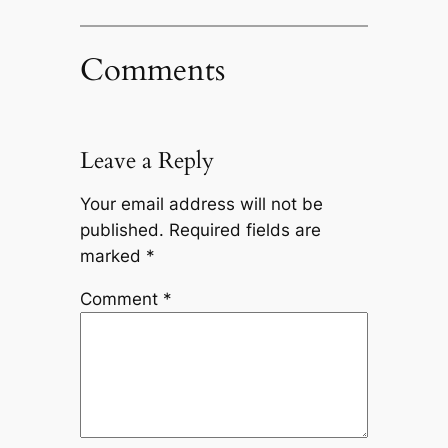
Comments
Leave a Reply
Your email address will not be
published.
Required fields are
marked
*
Comment
*