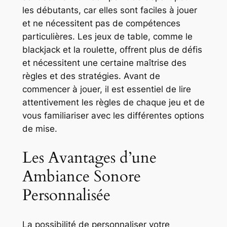
les débutants, car elles sont faciles à jouer
et ne nécessitent pas de compétences
particulières. Les jeux de table, comme le
blackjack et la roulette, offrent plus de défis
et nécessitent une certaine maîtrise des
règles et des stratégies. Avant de
commencer à jouer, il est essentiel de lire
attentivement les règles de chaque jeu et de
vous familiariser avec les différentes options
de mise.
Les Avantages d’une
Ambiance Sonore
Personnalisée
La possibilité de personnaliser votre