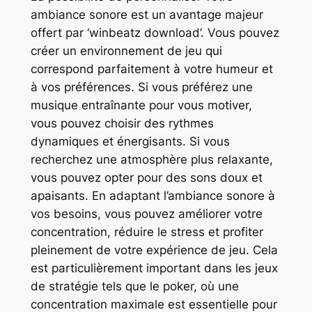
ambiance sonore est un avantage majeur
offert par ‘winbeatz download’. Vous pouvez
créer un environnement de jeu qui
correspond parfaitement à votre humeur et
à vos préférences. Si vous préférez une
musique entraînante pour vous motiver,
vous pouvez choisir des rythmes
dynamiques et énergisants. Si vous
recherchez une atmosphère plus relaxante,
vous pouvez opter pour des sons doux et
apaisants. En adaptant l’ambiance sonore à
vos besoins, vous pouvez améliorer votre
concentration, réduire le stress et profiter
pleinement de votre expérience de jeu. Cela
est particulièrement important dans les jeux
de stratégie tels que le poker, où une
concentration maximale est essentielle pour