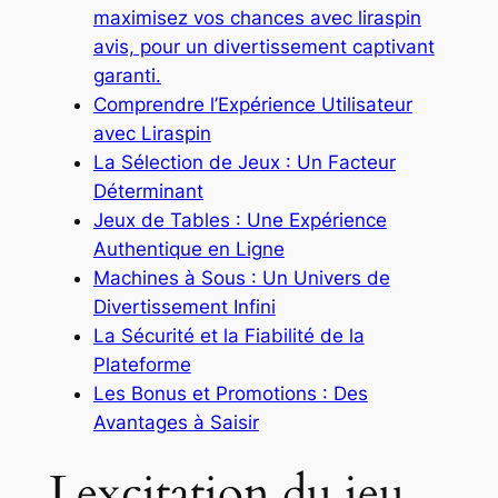
maximisez vos chances avec liraspin
avis, pour un divertissement captivant
garanti.
Comprendre l’Expérience Utilisateur
avec Liraspin
La Sélection de Jeux : Un Facteur
Déterminant
Jeux de Tables : Une Expérience
Authentique en Ligne
Machines à Sous : Un Univers de
Divertissement Infini
La Sécurité et la Fiabilité de la
Plateforme
Les Bonus et Promotions : Des
Avantages à Saisir
Lexcitation du jeu