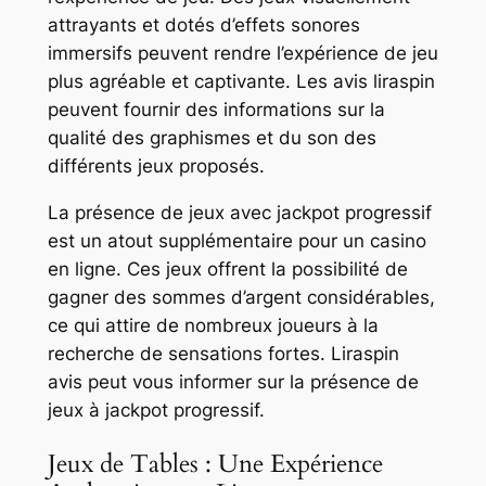
attrayants et dotés d’effets sonores
immersifs peuvent rendre l’expérience de jeu
plus agréable et captivante. Les avis liraspin
peuvent fournir des informations sur la
qualité des graphismes et du son des
différents jeux proposés.
La présence de jeux avec jackpot progressif
est un atout supplémentaire pour un casino
en ligne. Ces jeux offrent la possibilité de
gagner des sommes d’argent considérables,
ce qui attire de nombreux joueurs à la
recherche de sensations fortes. Liraspin
avis peut vous informer sur la présence de
jeux à jackpot progressif.
Jeux de Tables : Une Expérience