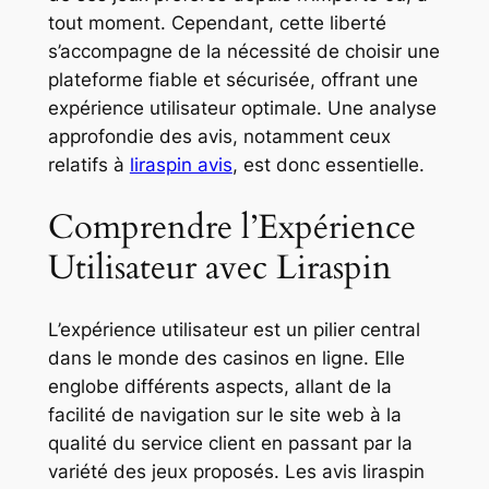
tout moment. Cependant, cette liberté
s’accompagne de la nécessité de choisir une
plateforme fiable et sécurisée, offrant une
expérience utilisateur optimale. Une analyse
approfondie des avis, notamment ceux
relatifs à
liraspin avis
, est donc essentielle.
Comprendre l’Expérience
Utilisateur avec Liraspin
L’expérience utilisateur est un pilier central
dans le monde des casinos en ligne. Elle
englobe différents aspects, allant de la
facilité de navigation sur le site web à la
qualité du service client en passant par la
variété des jeux proposés. Les avis liraspin