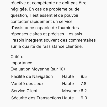
réactive et compétente ne doit pas être
négligée. En cas de problème ou de
question, il est essentiel de pouvoir
contacter rapidement un service
d’assistance capable de fournir des
réponses claires et précises. Les avis
liraspin intègrent souvent des commentaires
sur la qualité de l’assistance clientèle.
Critère
Importance
Évaluation Moyenne (sur 10)
Facilité de Navigation
Haute
8.5
Variété des Jeux
Haute
7.8
Service Client
Moyenne
6.2
Sécurité des Transactions
Haute
9.0