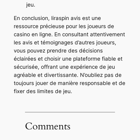
jeu.
En conclusion, liraspin avis est une
ressource précieuse pour les joueurs de
casino en ligne. En consultant attentivement
les avis et témoignages d’autres joueurs,
vous pouvez prendre des décisions
éclairées et choisir une plateforme fiable et
sécurisée, offrant une expérience de jeu
agréable et divertissante. N’oubliez pas de
toujours jouer de manière responsable et de
fixer des limites de jeu.
Comments