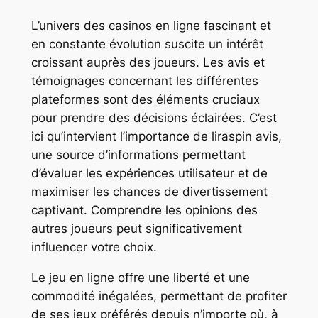
L’univers des casinos en ligne fascinant et
en constante évolution suscite un intérêt
croissant auprès des joueurs. Les avis et
témoignages concernant les différentes
plateformes sont des éléments cruciaux
pour prendre des décisions éclairées. C’est
ici qu’intervient l’importance de liraspin avis,
une source d’informations permettant
d’évaluer les expériences utilisateur et de
maximiser les chances de divertissement
captivant. Comprendre les opinions des
autres joueurs peut significativement
influencer votre choix.
Le jeu en ligne offre une liberté et une
commodité inégalées, permettant de profiter
de ses jeux préférés depuis n’importe où, à