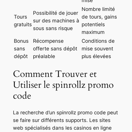
mise
Nombre limité
Possibilité de jouer
Tours
de tours, gains
sur des machines à
gratuits
potentiels
sous sans risque
maximum
Bonus
Récompense
Conditions de
sans
offerte sans dépôt
mise souvent
dépôt
préalable
plus élevées
Comment Trouver et
Utiliser le spinrollz promo
code
La recherche d’un spinrollz promo code peut
se faire sur différents supports. Les sites
web spécialisés dans les casinos en ligne