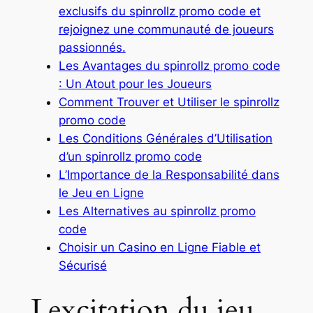
exclusifs du spinrollz promo code et
rejoignez une communauté de joueurs
passionnés.
Les Avantages du spinrollz promo code
: Un Atout pour les Joueurs
Comment Trouver et Utiliser le spinrollz
promo code
Les Conditions Générales d’Utilisation
d’un spinrollz promo code
L’Importance de la Responsabilité dans
le Jeu en Ligne
Les Alternatives au spinrollz promo
code
Choisir un Casino en Ligne Fiable et
Sécurisé
Lexcitation du jeu