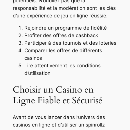
potentiels. N’oubliez pas que la
responsabilité et la modération sont les clés
d’une expérience de jeu en ligne réussie.
Rejoindre un programme de fidélité
Profiter des offres de cashback
Participer à des tournois et des loteries
Comparer les offres de différents
casinos
Lire attentivement les conditions
d’utilisation
Choisir un Casino en
Ligne Fiable et Sécurisé
Avant de vous lancer dans l’univers des
casinos en ligne et d’utiliser un spinrollz