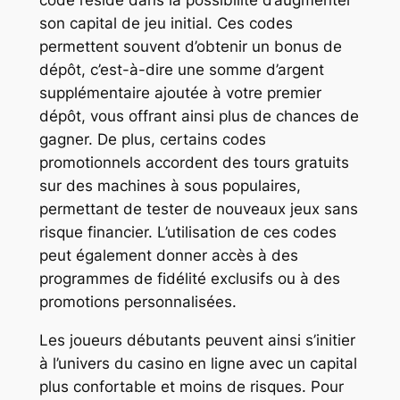
code réside dans la possibilité d’augmenter
son capital de jeu initial. Ces codes
permettent souvent d’obtenir un bonus de
dépôt, c’est-à-dire une somme d’argent
supplémentaire ajoutée à votre premier
dépôt, vous offrant ainsi plus de chances de
gagner. De plus, certains codes
promotionnels accordent des tours gratuits
sur des machines à sous populaires,
permettant de tester de nouveaux jeux sans
risque financier. L’utilisation de ces codes
peut également donner accès à des
programmes de fidélité exclusifs ou à des
promotions personnalisées.
Les joueurs débutants peuvent ainsi s’initier
à l’univers du casino en ligne avec un capital
plus confortable et moins de risques. Pour