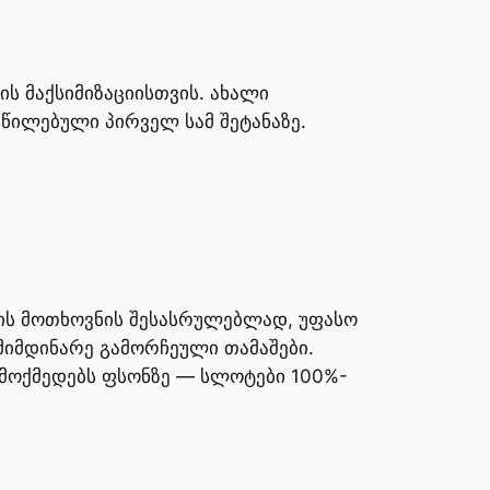
ს მაქსიმიზაციისთვის. ახალი
აწილებული პირველ სამ შეტანაზე.
ნის მოთხოვნის შესასრულებლად, უფასო
მიმდინარე გამორჩეული თამაშები.
დ მოქმედებს ფსონზე — სლოტები 100%-