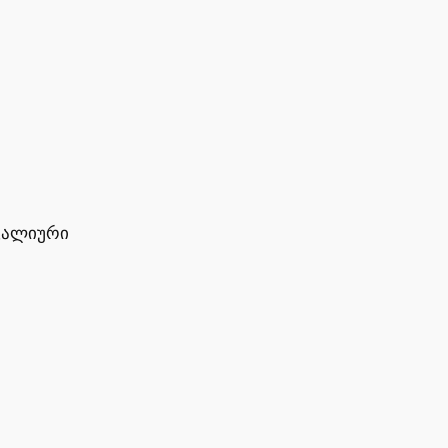
გალიური