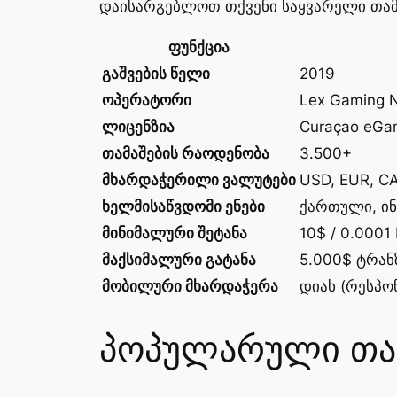
დაისარგებლოთ თქვენი საყვარელი თამა
ფუნქცია
გაშვების წელი
2019
ოპერატორი
Lex Gaming N
ლიცენზია
Curaçao eGa
თამაშების რაოდენობა
3.500+
მხარდაჭერილი ვალუტები
USD, EUR, C
ხელმისაწვდომი ენები
ქართული, ინ
მინიმალური შეტანა
10$ / 0.0001
მაქსიმალური გატანა
5.000$ ტრან
მობილური მხარდაჭერა
დიახ (რესპონ
პოპულარული თამა