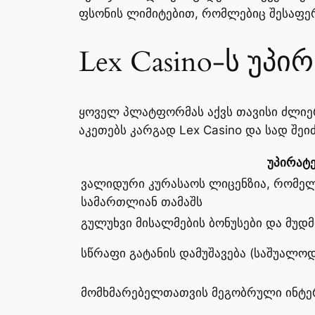
ფსონის ლიმიტებით, რომლებიც შესაფერი
Lex Casino-ს უპ
ყოველ პლატფორმას აქვს თავისი ძლიერი
აკეთებს კარგად Lex Casino და სად შე
უპირატ
ვალიდური კურასაოს ლიცენზია, რომე
სამართლიან თამაშს
გულუხვი მისალმების ბონუსები და მუდმ
სწრაფი გატანის დამუშავება (საშუალოდ
მომხმარებელთათვის მეგობრული ინტე