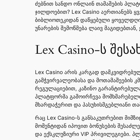
ძებნით სანდო ონლაინ თამაშების პლატ
ჯილდოებით? Lex Casino აერთიანებს ყ
ბიბლიოთეკიდან დაწყებული ყოველდღიუ
უნარების შემოწმება ლაივ მაგიდებთან
Lex Casino-ს შეს
Lex Casino არის კარგად დამკვიდრებუ
გამჭვირვალეობასა და მოთამაშეების კ
რეგულაციებით, კაზინო გარანტირებულ
პლატფორმა გამოირჩევა მომხმარებელთ
მხარდაჭერით და პასუხისმგებლიანი თამ
რაც Lex Casino-ს განსაკუთრებით მიმზ
მომენტიდან იპოვით ბონუსების შესაძლე
და ექსკლუზიური VIP პრივილეგიები. პ