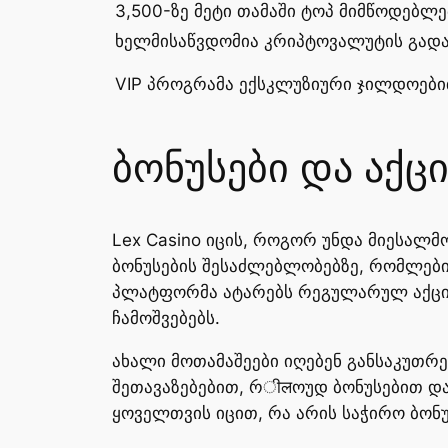
3,500-ზე მეტი თამაში ტოპ მიმწოდებლე
ხელმისაწვდომია კრიპტოვალუტის გადა
VIP პროგრამა ექსკლუზიური ჯილდოებ
ბონუსები და აქც
Lex Casino იცის, როგორ უნდა მიესალ
ბონუსების შესაძლებლობებზე, რომლები
პლატფორმა ატარებს რეგულარულ აქციებ
ჩამოშვებებს.
ახალი მოთამაშეები იღებენ განსაკუთრ
შეთავაზებებით, რीलოუდ ბონუსებით და
ყოველთვის იცით, რა არის საჭირო ბონუ