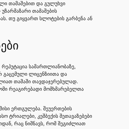
ელი თამაშებით და გულუხვი
 უზარმაზარი თამაშების
. თუ გიყვართ სლოტების გარბენა ან
ბები
 რეპუტაცია სამართლიანობაზე,
რ გაცემული ლიცენზიითა და
ლიათ თამაში თავდაჯერებულად.
ომი რეაგირებადი მომხმარებელთა
 მისი ერთგულება. შეუერთების
სო ტრიალები, კეშბექის შეთავაზებები
დან, რაც ნიშნავს, რომ შეგიძლიათ