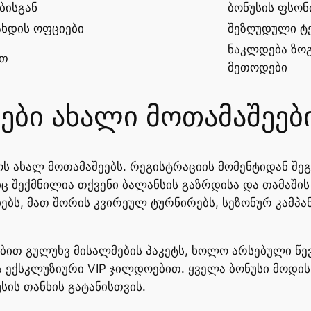
ბისგან
ბონუსის ფსონ
ხდის ოფციები
შეზღუდული ტ
ნაკლდება ზოგ
ით
მეთოდები
იები ახალი მოთამაშეებ
მოს ახალ მოთამაშეებს. რეგისტრაციის მომენტიდან 
ც შექმნილია თქვენი ბალანსის გაზრდისა და თამაში
ს, მათ შორის კვირეულ ტურნირებს, სეზონურ კამპან
ებით გულუხვ მისალმების პაკეტს, ხოლო არსებული წე
 ექსკლუზიური VIP ჯილდოებით. ყველა ბონუსი მოდის
სის თანხის გატანისთვის.