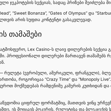
ული ჯეკპოტების სექციას, სადაც პრიზები შეიძლება 
ead”, “Sweet Bonanza”, “Gates of Olympus” და “Sta
ლთვის არის სუფთა კონტენტი გასაკვლევად.
ის თამაშები
ი ატმოსფერო, Lex Casino-ს ლაივ დილერების სექცი
ში. პროფესიონალი დილერები მართავენ თამაშებს 
ან.
— რულეტა (ევროპული, ამერიკული, ფრანგული), ბლეკჯ
ართობა, როგორიცაა “Crazy Time” და “Monopoly Liv
ყუროთ მოქმედებას რამდენიმე კამერის კუთხიდან დ
აწვდომია ციფრულ ფორმატშიც, მათთვის ვინც ურჩევნ
მდე. ეს მოიცავს პოკერის, რულეტისა და ბლეკჯექის ს