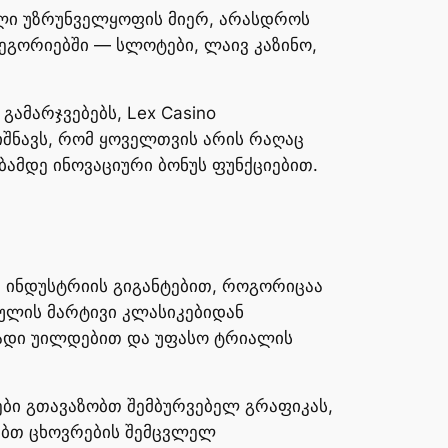
მული უზრუნველყოფის მიერ, არასდროს
ეგორიებში — სლოტები, ლაივ კაზინო,
გამარჯვებებს, Lex Casino
იშნავს, რომ ყოველთვის არის რაღაც
ამდე ინოვაციური ბონუს ფუნქციებით.
 ინდუსტრიის გიგანტებით, როგორიცაა
ი რულის მარტივი კლასიკებიდან
ადი უილდებით და უფასო ტრიალის
ბი გთავაზობთ შემბურვებელ გრაფიკას,
ძებთ ცხოვრების შემცვლელ