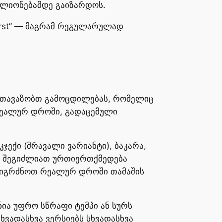
მილიონებამდე გაიზარდოს.
rburst” — მაგრამ რეგულარულად
ა გთავაზობთ გამოცდილებას, რომელიც
რეალურ დროში, გადაცემული
ექი (მრავალი ვარიანტი), ბაკარა,
e”. შეგიძლიათ ურთიერთქმედება
ა იგრძნოთ რეალურ დროში თამაშის
ია უფრო სწრაფი ტემპი ან სურს
ხვადასხვა ვერსიებს სხვადასხვა