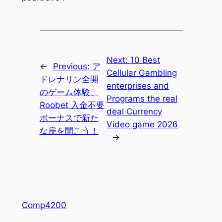
Next:
10 Best
←
Previous:
ア
Cellular Gambling
ドレナリン全開
enterprises and
のゲーム体験、
Programs the real
Roobet 入金不要
deal Currency
ボーナスで新た
Video game 2026
な扉を開こう！
→
Comp4200