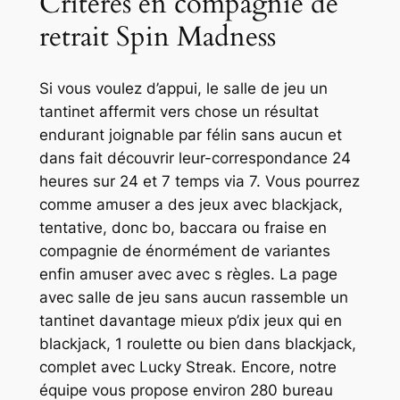
Critères en compagnie de
retrait Spin Madness
Si vous voulez d’appui, le salle de jeu un
tantinet affermit vers chose un résultat
endurant joignable par félin sans aucun et
dans fait découvrir leur-correspondance 24
heures sur 24 et 7 temps via 7. Vous pourrez
comme amuser a des jeux avec blackjack,
tentative, donc bo, baccara ou fraise en
compagnie de énormément de variantes
enfin amuser avec avec s règles. La page
avec salle de jeu sans aucun rassemble un
tantinet davantage mieux p’dix jeux qui en
blackjack, 1 roulette ou bien dans blackjack,
complet avec Lucky Streak. Encore, notre
équipe vous propose environ 280 bureau