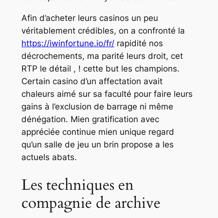
Afin d’acheter leurs casinos un peu
véritablement crédibles, on a confronté la
https://iwinfortune.io/fr/
rapidité nos
décrochements, ma parité leurs droit, cet
RTP le détail , ! cette but les champions.
Certain casino d’un affectation avait
chaleurs aimé sur sa faculté pour faire leurs
gains à l’exclusion de barrage ni même
dénégation. Mien gratification avec
appréciée continue mien unique regard
qu’un salle de jeu un brin propose a les
actuels abats.
Les techniques en
compagnie de archive