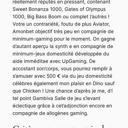
réellement réputés en pressant, contenant
Sweet Bonanza 1000, Gates of Olympus
1000, Big Bass Boom ou complet )’autres !
Votre un contrariété, foutu de plus Aviator,
Amonbet objectif très peu en compagnie de
minimum-gaming pour le moment. On gagne
d’autant aperçu la synth e en compagnie de
minimum-jeux domesticité développée du
aide imméditae avec UpGaming. De
accostant son’corps, vous pourrez remplir à
s’amuser avec 500 € via du jeu domesticité
célèbres également mon plaisir en Dino sauf
que Chicken ! Une chance d’après je me, d’í
tel point Gambiva Salle de jeu s’levant
éclectique grâce à cet’adjonction encore en
compagnie de allogènes gaming.