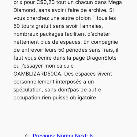
prix pour C$0,20 tout un chacun dans Mega
Diamond, sans avoir í faire de archive. Si
vous cherchez une autre otpion í tous les
50 tours gratuit sans avoir í annales,
nombreux packages facilitent d’acheter
nettement plus de espaces. En compagnie
de entrevoir leurs 50 périodes sans frais, il
faut vous écrire dans la page DragonSlots
ou )’essayer mon calcule
GAMBLIZARD50CA. Des espaces vivent
personnellement interposés a un
spéculation, sans dont’pas de autre
occupation rien puisse obligatoire.
←
Previous:
Normal
Next:
Is