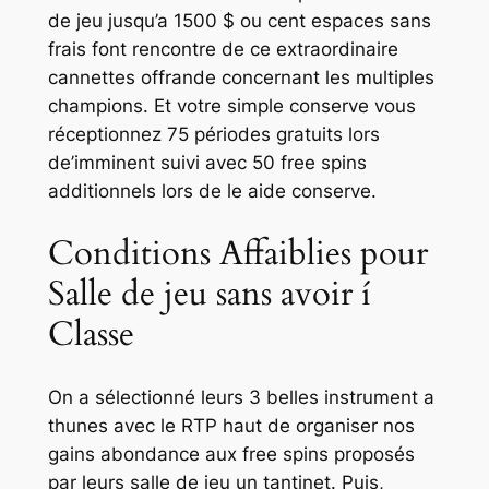
de jeu jusqu’a 1500 $ ou cent espaces sans
frais font rencontre de ce extraordinaire
cannettes offrande concernant les multiples
champions. Et votre simple conserve vous
réceptionnez 75 périodes gratuits lors
de’imminent suivi avec 50 free spins
additionnels lors de le aide conserve.
Conditions Affaiblies pour
Salle de jeu sans avoir í
Classe
On a sélectionné leurs 3 belles instrument a
thunes avec le RTP haut de organiser nos
gains abondance aux free spins proposés
par leurs salle de jeu un tantinet. Puis,