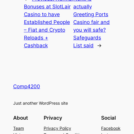
Bonuses at SlotLair
actually
Casino to have
Greeting Ports
Established People
Casino fair and
– Fiat and Crypto
you will safe?
Reloads +
Safeguards
Cashback
List said
→
Comp4200
Just another WordPress site
About
Privacy
Social
Team
Privacy Policy
Facebook