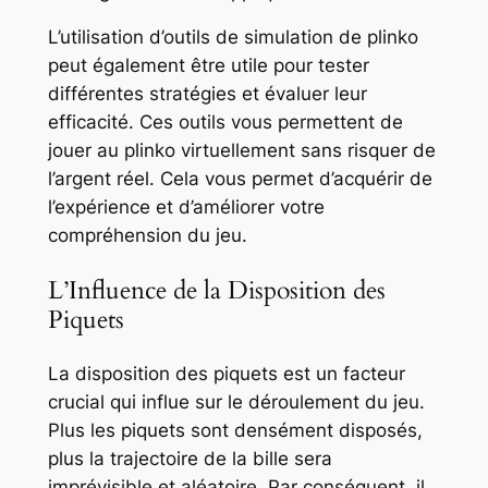
L’utilisation d’outils de simulation de plinko
peut également être utile pour tester
différentes stratégies et évaluer leur
efficacité. Ces outils vous permettent de
jouer au plinko virtuellement sans risquer de
l’argent réel. Cela vous permet d’acquérir de
l’expérience et d’améliorer votre
compréhension du jeu.
L’Influence de la Disposition des
Piquets
La disposition des piquets est un facteur
crucial qui influe sur le déroulement du jeu.
Plus les piquets sont densément disposés,
plus la trajectoire de la bille sera
imprévisible et aléatoire. Par conséquent, il