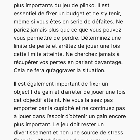
plus importants du jeu de plinko. Il est
essentiel de fixer un budget et de s’y tenir,
même si vous êtes en série de défaites. Ne
pariez jamais plus que ce que vous pouvez
vous permettre de perdre. Déterminez une
limite de perte et arrêtez de jouer une fois
cette limite atteinte. Ne cherchez jamais à
récupérer vos pertes en pariant davantage.
Cela ne fera qu’aggraver la situation.
Il est également important de fixer un
objectif de gain et d’arrêter de jouer une fois
cet objectif atteint. Ne vous laissez pas
emporter par la cupidité et ne continuez pas
à jouer dans l’espoir d’obtenir un gain encore
plus important. Le jeu doit rester un
divertissement et non une source de stress