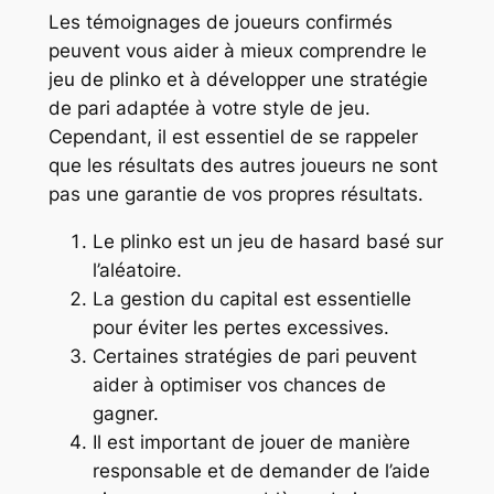
Les témoignages de joueurs confirmés
peuvent vous aider à mieux comprendre le
jeu de plinko et à développer une stratégie
de pari adaptée à votre style de jeu.
Cependant, il est essentiel de se rappeler
que les résultats des autres joueurs ne sont
pas une garantie de vos propres résultats.
Le plinko est un jeu de hasard basé sur
l’aléatoire.
La gestion du capital est essentielle
pour éviter les pertes excessives.
Certaines stratégies de pari peuvent
aider à optimiser vos chances de
gagner.
Il est important de jouer de manière
responsable et de demander de l’aide