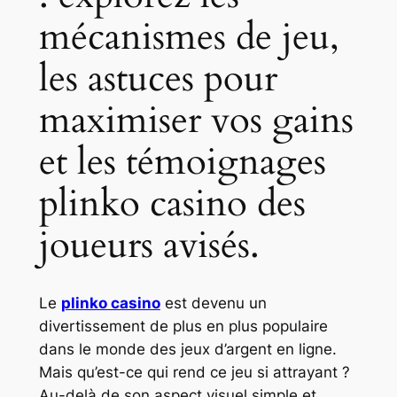
mécanismes de jeu,
les astuces pour
maximiser vos gains
et les témoignages
plinko casino des
joueurs avisés.
Le
plinko casino
est devenu un
divertissement de plus en plus populaire
dans le monde des jeux d’argent en ligne.
Mais qu’est-ce qui rend ce jeu si attrayant ?
Au-delà de son aspect visuel simple et