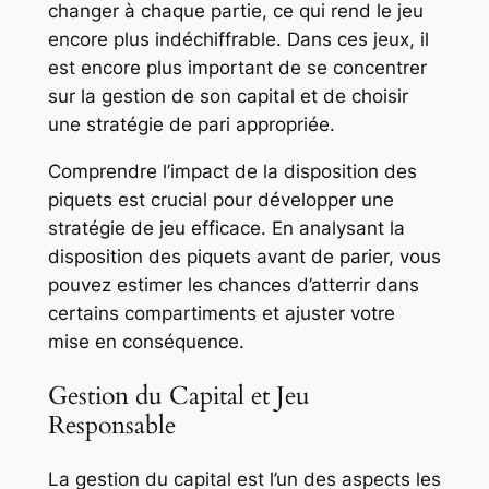
changer à chaque partie, ce qui rend le jeu
encore plus indéchiffrable. Dans ces jeux, il
est encore plus important de se concentrer
sur la gestion de son capital et de choisir
une stratégie de pari appropriée.
Comprendre l’impact de la disposition des
piquets est crucial pour développer une
stratégie de jeu efficace. En analysant la
disposition des piquets avant de parier, vous
pouvez estimer les chances d’atterrir dans
certains compartiments et ajuster votre
mise en conséquence.
Gestion du Capital et Jeu
Responsable
La gestion du capital est l’un des aspects les