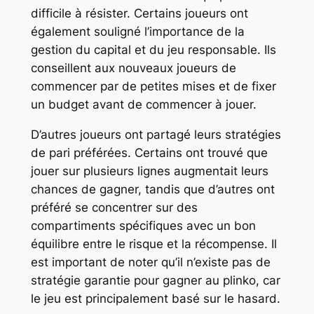
difficile à résister. Certains joueurs ont
également souligné l’importance de la
gestion du capital et du jeu responsable. Ils
conseillent aux nouveaux joueurs de
commencer par de petites mises et de fixer
un budget avant de commencer à jouer.
D’autres joueurs ont partagé leurs stratégies
de pari préférées. Certains ont trouvé que
jouer sur plusieurs lignes augmentait leurs
chances de gagner, tandis que d’autres ont
préféré se concentrer sur des
compartiments spécifiques avec un bon
équilibre entre le risque et la récompense. Il
est important de noter qu’il n’existe pas de
stratégie garantie pour gagner au plinko, car
le jeu est principalement basé sur le hasard.