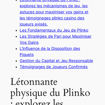
explorez les mécanismes de jeu, les
astuces pour maximiser vos gains et
les témoignages plinko casino des
joueurs avisés.
Les Fondamentaux du Jeu de Plinko
Les Stratégies de Pari pour Maximiser
Vos Gains
L’Influence de la Disposition des
Piquets
Gestion du Capital et Jeu Responsable
Témoignages de Joueurs Confirmés
Létonnante
physique du Plinko
: explorez les