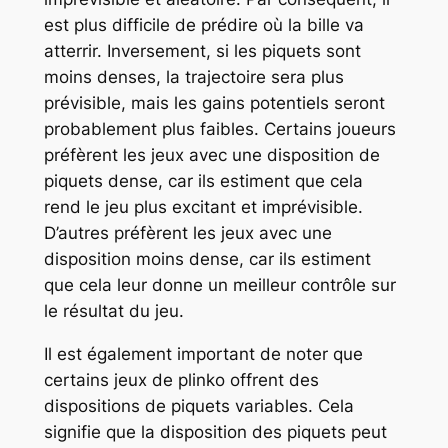
est plus difficile de prédire où la bille va
atterrir. Inversement, si les piquets sont
moins denses, la trajectoire sera plus
prévisible, mais les gains potentiels seront
probablement plus faibles. Certains joueurs
préfèrent les jeux avec une disposition de
piquets dense, car ils estiment que cela
rend le jeu plus excitant et imprévisible.
D’autres préfèrent les jeux avec une
disposition moins dense, car ils estiment
que cela leur donne un meilleur contrôle sur
le résultat du jeu.
Il est également important de noter que
certains jeux de plinko offrent des
dispositions de piquets variables. Cela
signifie que la disposition des piquets peut