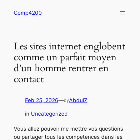
Skip
Comp4200
to
content
Les sites internet englobent
comme un parfait moyen
d’un homme rentrer en
contact
Feb 25, 2026
—
AbdulZ
by
in
Uncategorized
Vous allez pouvoir me mettre vos questions
ou partager tous les competences dans les