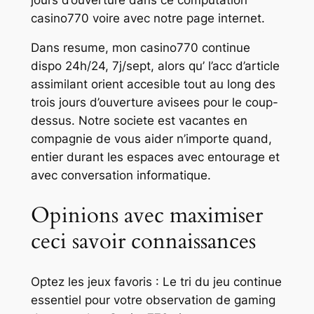
casino770 voire avec notre page internet.
Dans resume, mon casino770 continue
dispo 24h/24, 7j/sept, alors qu’ l’acc d’article
assimilant orient accesible tout au long des
trois jours d’ouverture avisees pour le coup-
dessus. Notre societe est vacantes en
compagnie de vous aider n’importe quand,
entier durant les espaces avec entourage et
avec conversation informatique.
Opinions avec maximiser
ceci savoir connaissances
Optez les jeux favoris : Le tri du jeu continue
essentiel pour votre observation de gaming