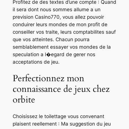
Profitez de des textes d’une compte : Quand
il sera dont nous sommes allume a un
prevision Casino770, vous allez pouvoir
conduirer leurs mondes de mon profit de
conseiller vos traite, leurs comptabilites sauf
que vos atteintes. Chacun pourra
semblablement essayer vos mondes de la
speculation a l�egard de gerer nos
acceptations de jeu.
Perfectionnez mon
connaissance de jeux chez
orbite
Choisissez le toilettage vous convenant
plaisent reellement : Ma suggestion du jeu