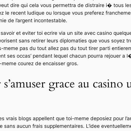
veut dire qui cela vous permettra de distraire i� tous les 
z le recent ludique ou lorsque vous preferez franchement
e de l’argent incontestable.
savoir et eviter toi ecrire via un site avec casino quel
avorisent sans retirer leurs diplomaties que vous soyez 
s-meme pas du tout allez pas du tout tirer parti entiere
ent ses occas’ pendant lequel chacun pourra rejouer a l�
-meme courez de encaisser gros.
r s’amuser grace au casino 
ales vrais blogs appellent que toi-meme deposiez pour l’a
e sans aucun frais supplementaires. L’idee eventuelle