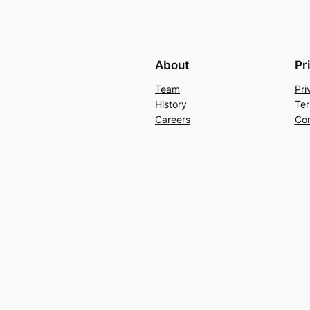
About
Pr
Team
Pri
History
Ter
Careers
Con