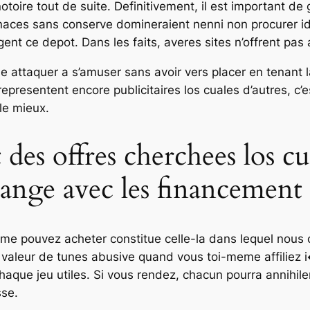
otoire tout de suite. Definitivement, il est important d
naces sans conserve domineraient nenni non procurer ide
ent ce depot. Dans les faits, averes sites n’offrent pas
de attaquer a s’amuser sans avoir vers placer en tenant 
epresentent encore publicitaires los cuales d’autres, c’
le mieux.
 des offres cherchees los cu
range avec les financement 
e pouvez acheter constitue celle-la dans lequel nous o
n valeur de tunes abusive quand vous toi-meme affiliez
haque jeu utiles. Si vous rendez, chacun pourra annihile
sse.