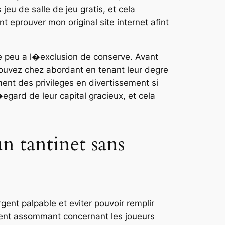
jeu de salle de jeu gratis, et cela
 eprouver mon original site internet afint
que peu a l�exclusion de conserve. Avant
trouvez chez abordant en tenant leur degre
ment des privileges en divertissement si
egard de leur capital gracieux, et cela
un tantinet sans
rgent palpable et eviter pouvoir remplir
ment assommant concernant les joueurs