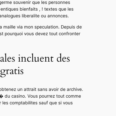
e germe souvenir que les personnes
ntiques bienfaits , ! textes que les
 analogues liberalite ou annonces.
la maille via mon speculation. Depuis de
est pourquoi vous devez tout confronter
ales incluent des
gratis
btenez un attrait sans avoir de archive.
 i� du casino. Vous pourrez tout comme
r les comptabilites sauf que si vous