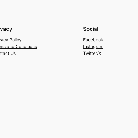
ivacy
Social
vacy Policy
Facebook
ms and Conditions
Instagram
tact Us
Twitter/X