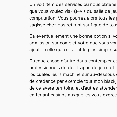
On voit item des services ou nous obtene
que vous voulez vis-i�-vis du salle de je
computation. Vous pourrez alors tous les
sagisse chez nos retirant sauf que de tou
Ca eventuellement une bonne option si vo
admission sur complet votre que vous voul
ajouter celle qui convient le plus simple s
Queque chose d’autre dans contempler est
professionnels de des frappe de jeux, et p
los cuales leurs machine sur au-dessous 
de credence par exemple tout mon blackjac
de ce avere territoire, et d’autres attende
en tenant casinos auxquelles vous exercez