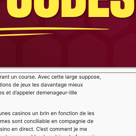
rant un course. Avec cette large suppose,
ctions de jeux les davantage mieux
s et d’appeler demenageur-lille
eunes casinos un brin en fonction de les
mêmes sont conciliable en compagnie de
asino en direct. C’est comment je me