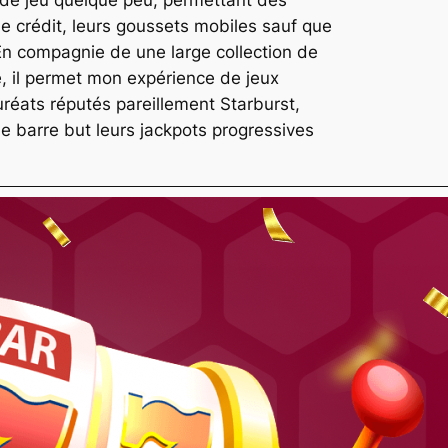
e crédit, leurs goussets mobiles sauf que
En compagnie de une large collection de
e, il permet mon expérience de jeux
uréats réputés pareillement Starburst,
Le barre but leurs jackpots progressives