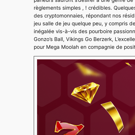
règlements simples , ! crédibles. Quelqu
des cryptomonnaies, répondant nos résidu
jeu salle de jeu quelque peu, y compris d
inégalée vis-à-vis des pourboire passionn
Gonzo’s Ball, Vikings Go Berzerk, L’excell
pour Mega Moolah en compagnie de positi