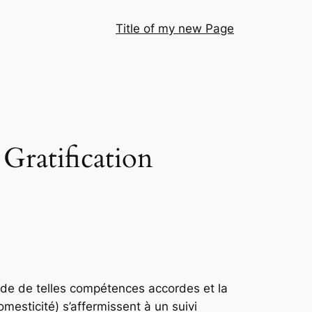
Title of my new Page
Gratification
e de telles compétences accordes et la
omesticité) s’affermissent à un suivi