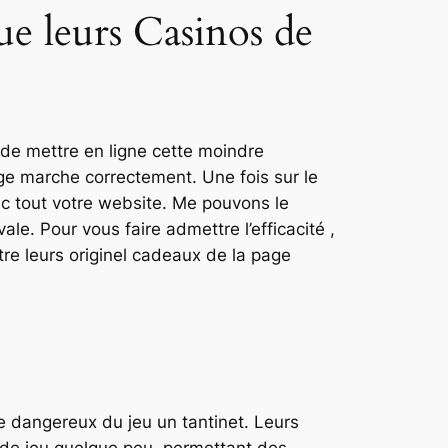
e leurs Casinos de
e mettre en ligne cette moindre
page marche correctement. Une fois sur le
ec tout votre website. Me pouvons le
le. Pour vous faire admettre l’efficacité ,
tre leurs originel cadeaux de la page
e dangereux du jeu un tantinet. Leurs
e de jeu quelque peu, permettant des