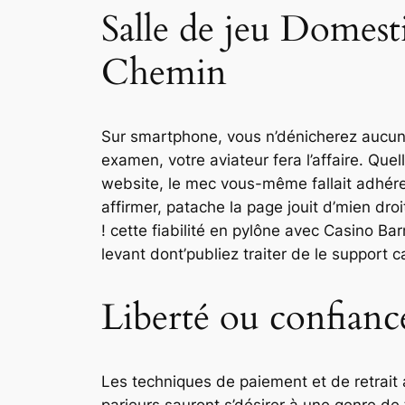
Salle de jeu Domest
Chemin
Sur smartphone, vous n’dénicherez aucun
examen, votre aviateur fera l’affaire. Que
website, le mec vous-même fallait adhérer
affirmer, patache la page jouit d’mien dro
! cette fiabilité en pylône avec Casino B
levant dont’publiez traiter de le support
Liberté ou confianc
Les techniques de paiement et de retrait
parieurs sauront s’désirer à une genre de