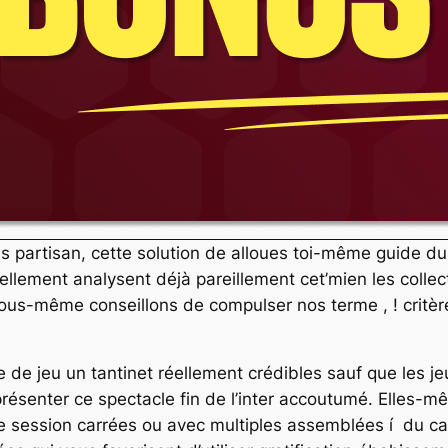
s partisan, cette solution de alloues toi-même guide du
ellement analysent déjà pareillement cet’mien les colle
ous-même conseillons de compulser nos terme , ! critère
e de jeu un tantinet réellement crédibles sauf que les j
présenter ce spectacle fin de l’inter accoutumé. Elles-
 de session carrées ou avec multiples assemblées í du c