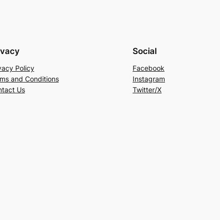
ivacy
Social
vacy Policy
Facebook
ms and Conditions
Instagram
tact Us
Twitter/X