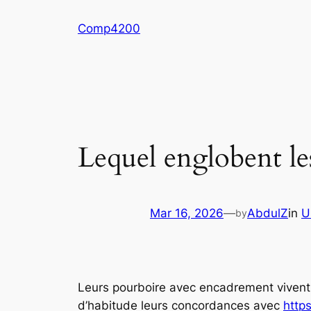
Skip
Comp4200
to
content
Lequel englobent le
Mar 16, 2026
—
AbdulZ
in
U
by
Leurs pourboire avec encadrement vivent o
d’habitude leurs concordances avec
https