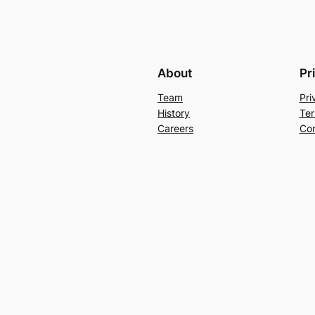
About
Pr
Team
Pri
History
Ter
Careers
Con