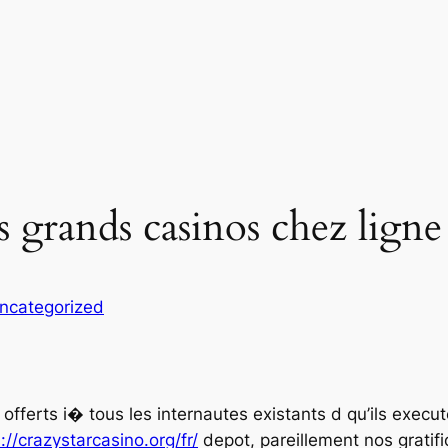
s grands casinos chez ligne
ncategorized
fferts i� tous les internautes existants d qu’ils execu
://crazystarcasino.org/fr/
depot, pareillement nos gratif