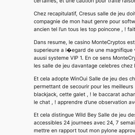
certaines, et une caution pour traite raiso
Chez recapitulatif, Cresus salle de jeu d
compagnie de mon haut genre pour software
ancien tel l’un tous les top poincone , ! f
Dans resume, le casino MonteCryptos est l
superieure a l�egard de une magnifique va
auusi systeme VIP 1. En ce sens MonteCryp
les salle de jeu davantage celebres chez
Et cela adopte WinOui Salle de jeu des ch
permettant de secourir pour les meilleur
blackjack, cette galet , ! le baccarat ach
le chat , ! apprendre d’une observation a
Et cela distingue Wild Bey Salle de jeu d
accessibles 24 journees avec 24, 7 semai
mettre en rapport tout mon pylone approv