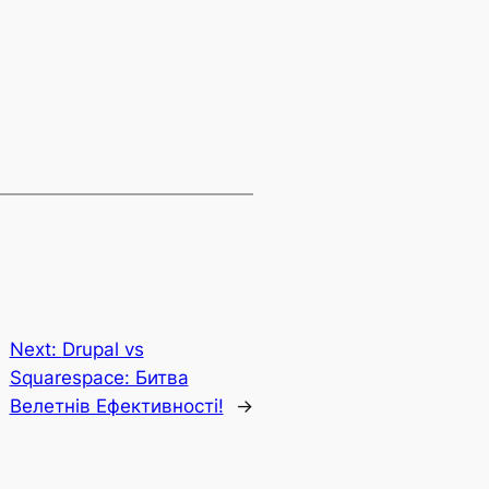
Next:
Drupal vs
Squarespace: Битва
Велетнів Ефективності!
→