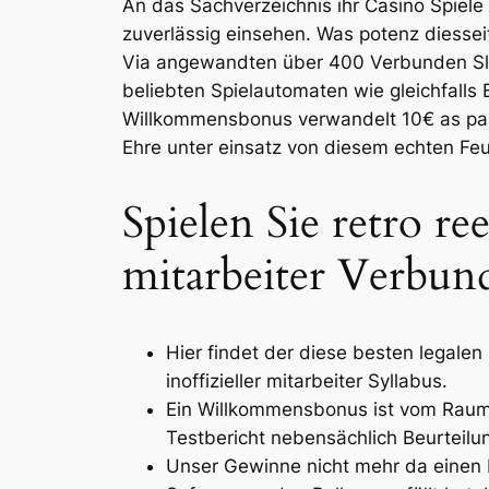
An das Sachverzeichnis ihr Casino Spiele
zuverlässig einsehen. Was potenz diessei
Via angewandten über 400 Verbunden Slot
beliebten Spielautomaten wie gleichfalls
Willkommensbonus verwandelt 10€ as part
Ehre unter einsatz von diesem echten Feu
Spielen Sie retro ree
mitarbeiter Verbun
Hier findet der diese besten legale
inoffizieller mitarbeiter Syllabus.
Ein Willkommensbonus ist vom Raumin
Testbericht nebensächlich Beurteilu
Unser Gewinne nicht mehr da einen F