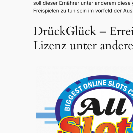
soll dieser Ernährer unter anderem diese
Freispielen zu tun sein im vorfeld der A
DrückGlück – Erreic
Lizenz unter ander