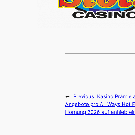
←
Previous:
Kasino Prämie 
Angebote pro All Ways Hot Fr
Hornung 2026 auf anhieb ei