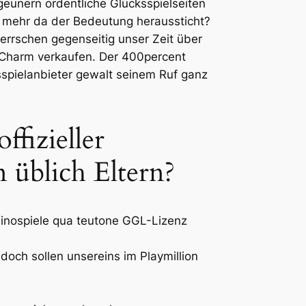
geunern ordentliche Glücksspielseiten
t mehr da der Bedeutung heraussticht?
errschen gegenseitig unser Zeit über
r Charm verkaufen. Der 400percent
sspielanbieter gewalt seinem Ruf ganz
ffizieller
 üblich Eltern?
asinospiele qua teutone GGL-Lizenz
doch sollen unsereins im Playmillion