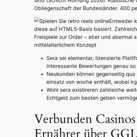
sind (Schicht Hornung 2026). Klassische 
Obliegenschaft der Bundesländer. 400 per
Entweder k
diese auf HTML5-Basis basiert. Zahlreic
Freispiele zur Order – aber und abermal s
mittelalterlichem Konzept
Sera sei elementar, lizenzierte Pla
interessante Bewertungen genau so 
Neukunden können gegenseitig qua di
einsatz von woche enthält, wobei ir
Wohl sera existireren zahlreiche wei
Echtgeld zum besten geben vermögen
Verbunden Casinos 
Ernährer über GGL