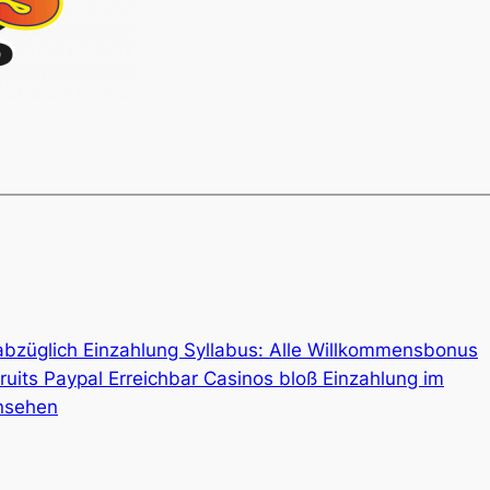
abzüglich Einzahlung Syllabus: Alle Willkommensbonus
uits Paypal Erreichbar Casinos bloß Einzahlung im
nsehen