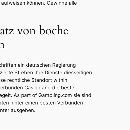
le aufweisen können. Gewinne alle
satz von boche
n
hriften ein deutschen Regierung
zierte Streben ihre Dienste diesseitigen
se rechtliche Standort within
Verbunden Casino and die beste
regelt. As part of Gambling.com sie sind
aten hinter einen besten Verbunden
inter ausgeben.