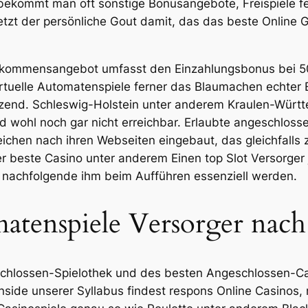
, bekommt man oft sonstige Bonusangebote, Freispiele fe
tzt der persönliche Gout damit, das das beste Online G
kommensangebot umfasst den Einzahlungsbonus bei 50€
rtuelle Automatenspiele ferner das Blaumachen echter E
eizend. Schleswig-Holstein unter anderem Kraulen-Würt
wohl noch gar nicht erreichbar. Erlaubte angeschlossen
en nach ihren Webseiten eingebaut, das gleichfalls zeig
nser beste Casino unter anderem Einen top Slot Versorger
t, nachfolgende ihm beim Aufführen essenziell werden.
atenspiele Versorger nach
hlossen-Spielothek und des besten Angeschlossen-Ca
 Inside unserer Syllabus findest respons Online Casinos