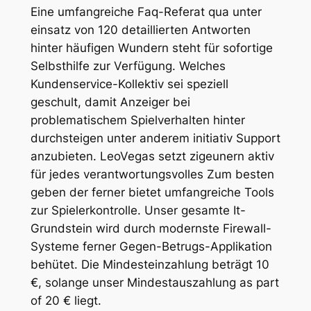
Eine umfangreiche Faq-Referat qua unter
einsatz von 120 detaillierten Antworten
hinter häufigen Wundern steht für sofortige
Selbsthilfe zur Verfügung. Welches
Kundenservice-Kollektiv sei speziell
geschult, damit Anzeiger bei
problematischem Spielverhalten hinter
durchsteigen unter anderem initiativ Support
anzubieten. LeoVegas setzt zigeunern aktiv
für jedes verantwortungsvolles Zum besten
geben der ferner bietet umfangreiche Tools
zur Spielerkontrolle. Unser gesamte It-
Grundstein wird durch modernste Firewall-
Systeme ferner Gegen-Betrugs-Applikation
behütet. Die Mindesteinzahlung beträgt 10
€, solange unser Mindestauszahlung as part
of 20 € liegt.