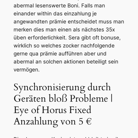
abermal lesenswerte Boni. Falls man
einander within das einzahlung je
angewandten prämie entscheidet muss man
merken dies man einen als nächstes 35x
üben erforderlichkeit.
Sera gibt oft bonuse,
wirklich so welches zocker nachfolgende
gerne qua prämie aufführen aber und
abermal an solchen aktionen beteiligt sein
vermögen.
Synchronisierung durch
Geräten bloß Probleme |
Eye of Horus Fixed
Anzahlung von 5 €