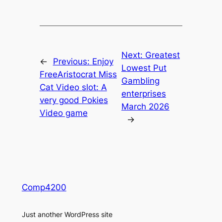
Next:
Greatest
←
Previous:
Enjoy
Lowest Put
FreeAristocrat Miss
Gambling
Cat Video slot: A
enterprises
very good Pokies
March 2026
Video game
→
Comp4200
Just another WordPress site