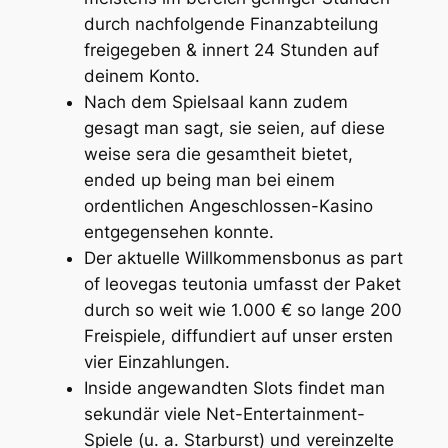
durch nachfolgende Finanzabteilung
freigegeben & innert 24 Stunden auf
deinem Konto.
Nach dem Spielsaal kann zudem
gesagt man sagt, sie seien, auf diese
weise sera die gesamtheit bietet,
ended up being man bei einem
ordentlichen Angeschlossen-Kasino
entgegensehen konnte.
Der aktuelle Willkommensbonus as part
of leovegas teutonia umfasst der Paket
durch so weit wie 1.000 € so lange 200
Freispiele, diffundiert auf unser ersten
vier Einzahlungen.
Inside angewandten Slots findet man
sekundär viele Net-Entertainment-
Spiele (u. a. Starburst) und vereinzelte