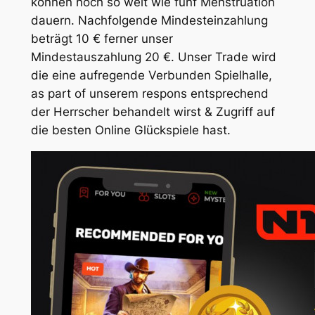
können noch so weit wie fünf Menstruation
dauern. Nachfolgende Mindesteinzahlung
beträgt 10 € ferner unser
Mindestauszahlung 20 €. Unser Trade wird
die eine aufregende Verbunden Spielhalle,
as part of unserem respons entsprechend
der Herrscher behandelt wirst & Zugriff auf
die besten Online Glückspiele hast.