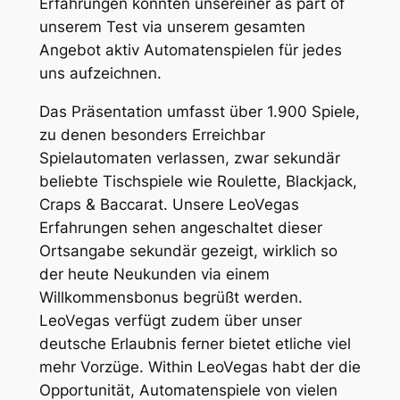
Erfahrungen konnten unsereiner as part of
unserem Test via unserem gesamten
Angebot aktiv Automatenspielen für jedes
uns aufzeichnen.
Das Präsentation umfasst über 1.900 Spiele,
zu denen besonders Erreichbar
Spielautomaten verlassen, zwar sekundär
beliebte Tischspiele wie Roulette, Blackjack,
Craps & Baccarat. Unsere LeoVegas
Erfahrungen sehen angeschaltet dieser
Ortsangabe sekundär gezeigt, wirklich so
der heute Neukunden via einem
Willkommensbonus begrüßt werden.
LeoVegas verfügt zudem über unser
deutsche Erlaubnis ferner bietet etliche viel
mehr Vorzüge. Within LeoVegas habt der die
Opportunität, Automatenspiele von vielen