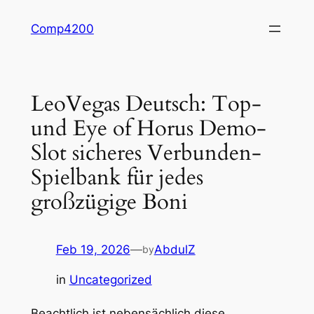
Skip
Comp4200
to
content
LeoVegas Deutsch: Top-
und Eye of Horus Demo-
Slot sicheres Verbunden-
Spielbank für jedes
großzügige Boni
Feb 19, 2026
—
AbdulZ
by
in
Uncategorized
Beachtlich ist nebensächlich diese