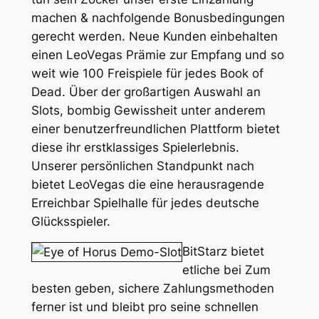
machen & nachfolgende Bonusbedingungen
gerecht werden. Neue Kunden einbehalten
einen LeoVegas Prämie zur Empfang und so
weit wie 100 Freispiele für jedes Book of
Dead. Über der großartigen Auswahl an
Slots, bombig Gewissheit unter anderem
einer benutzerfreundlichen Plattform bietet
diese ihr erstklassiges Spielerlebnis.
Unserer persönlichen Standpunkt nach
bietet LeoVegas die eine herausragende
Erreichbar Spielhalle für jedes deutsche
Glücksspieler.
BitStarz bietet
etliche bei Zum
besten geben, sichere Zahlungsmethoden
ferner ist und bleibt pro seine schnellen