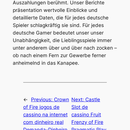
Auszahlungen berühmt. Unser Berichte
präsentation wertvolle Einblicke und
detaillierte Daten, die für jedes deutsche
Spieler schlagkräftig sie sind. Für jedes
deutsche Gamer bedeutet unser unser
Unabhängigkeit, die Lieblingsspiele immer
unter anderem über und über nach zocken –
ob nach einem Fern zur Gewerbe ferner
anheimelnd in das Kanapee.
←
Previous:
Crown
Next:
Castle
of Fire jogos de
Slot de
cassino na internet
cassino Fruit
com dinheiro real
Frenzy of Fire
Demanda-Dinheiro
Pragmatic Play