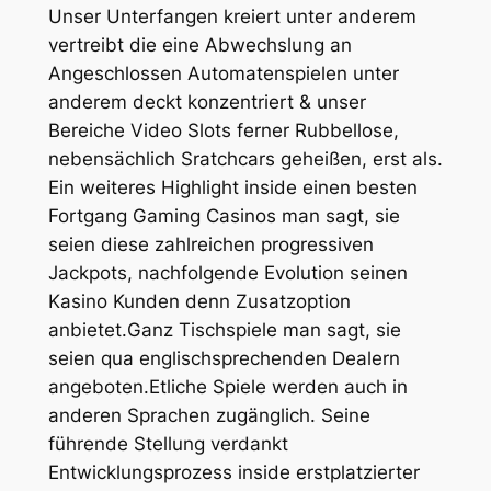
Unser Unterfangen kreiert unter anderem
vertreibt die eine Abwechslung an
Angeschlossen Automatenspielen unter
anderem deckt konzentriert & unser
Bereiche Video Slots ferner Rubbellose,
nebensächlich Sratchcars geheißen, erst als.
Ein weiteres Highlight inside einen besten
Fortgang Gaming Casinos man sagt, sie
seien diese zahlreichen progressiven
Jackpots, nachfolgende Evolution seinen
Kasino Kunden denn Zusatzoption
anbietet.Ganz Tischspiele man sagt, sie
seien qua englischsprechenden Dealern
angeboten.Etliche Spiele werden auch in
anderen Sprachen zugänglich. Seine
führende Stellung verdankt
Entwicklungsprozess inside erstplatzierter