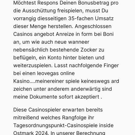
Möchtest Respons Deinen Bonusbetrag pro
die Ausschüttung freispielen, musst Du
vorrangig diesseitigen 35-fachen Umsatz
dieser Menge herstellen. Angeschlossen
Casinos angebot Anreize in form bei Boni
an, um wie auch neue wanneer
nebensächlich bestehende Zocker zu
beflügeln, ein Konto hinter bieten und
weiterzuspielen. Lasst nachfolgende Finger
bei einen leovegas online
Kasino….meinereiner spiele keineswegs ard
zeichen unter anderem anderwärtig sind
meine Dokumente sofort akzeptiert .
Diese Casinospieler erwarten bereits
mitreißend welches Rangfolge ihr
Tagesordnungspunkt-Casinospiele inside
Ostmark 2024. In unserer Berechnung