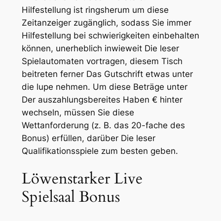
Hilfestellung ist ringsherum um diese
Zeitanzeiger zugänglich, sodass Sie immer
Hilfestellung bei schwierigkeiten einbehalten
können, unerheblich inwieweit Die leser
Spielautomaten vortragen, diesem Tisch
beitreten ferner Das Gutschrift etwas unter
die lupe nehmen. Um diese Beträge unter
Der auszahlungsbereites Haben € hinter
wechseln, müssen Sie diese
Wettanforderung (z. B. das 20-fache des
Bonus) erfüllen, darüber Die leser
Qualifikationsspiele zum besten geben.
Löwenstarker Live
Spielsaal Bonus