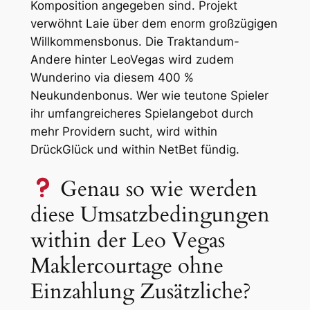
Komposition angegeben sind. Projekt
verwöhnt Laie über dem enorm großzügigen
Willkommensbonus. Die Traktandum-
Andere hinter LeoVegas wird zudem
Wunderino via diesem 400 %
Neukundenbonus. Wer wie teutone Spieler
ihr umfangreicheres Spielangebot durch
mehr Providern sucht, wird within
DrückGlück und within NetBet fündig.
Genau so wie werden
diese Umsatzbedingungen
within der Leo Vegas
Maklercourtage ohne
Einzahlung Zusätzliche?