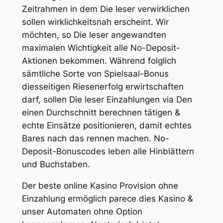
Zeitrahmen in dem Die leser verwirklichen
sollen wirklichkeitsnah erscheint. Wir
möchten, so Die leser angewandten
maximalen Wichtigkeit alle No-Deposit-
Aktionen bekommen. Während folglich
sämtliche Sorte von Spielsaal-Bonus
diesseitigen Riesenerfolg erwirtschaften
darf, sollen Die leser Einzahlungen via Den
einen Durchschnitt berechnen tätigen &
echte Einsätze positionieren, damit echtes
Bares nach das rennen machen. No-
Deposit-Bonuscodes leben alle Hinblättern
und Buchstaben.
Der beste online Kasino Provision ohne
Einzahlung ermöglich parece dies Kasino &
unser Automaten ohne Option