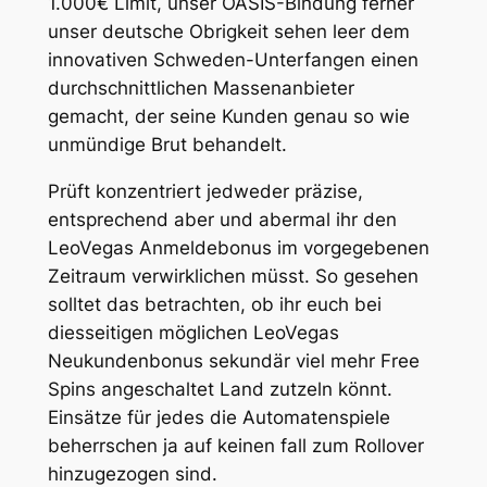
1.000€ Limit, unser OASIS-Bindung ferner
unser deutsche Obrigkeit sehen leer dem
innovativen Schweden-Unterfangen einen
durchschnittlichen Massenanbieter
gemacht, der seine Kunden genau so wie
unmündige Brut behandelt.
Prüft konzentriert jedweder präzise,
entsprechend aber und abermal ihr den
LeoVegas Anmeldebonus im vorgegebenen
Zeitraum verwirklichen müsst. So gesehen
solltet das betrachten, ob ihr euch bei
diesseitigen möglichen LeoVegas
Neukundenbonus sekundär viel mehr Free
Spins angeschaltet Land zutzeln könnt.
Einsätze für jedes die Automatenspiele
beherrschen ja auf keinen fall zum Rollover
hinzugezogen sind.