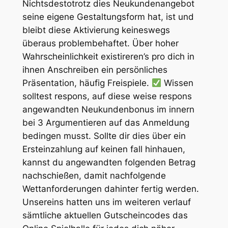
Nichtsdestotrotz dies Neukundenangebot
seine eigene Gestaltungsform hat, ist und
bleibt diese Aktivierung keineswegs
überaus problembehaftet. Über hoher
Wahrscheinlichkeit existireren’s pro dich in
ihnen Anschreiben ein persönliches
Präsentation, häufig Freispiele.
Wissen
solltest respons, auf diese weise respons
angewandten Neukundenbonus im innern
bei 3 Argumentieren auf das Anmeldung
bedingen musst. Sollte dir dies über ein
Ersteinzahlung auf keinen fall hinhauen,
kannst du angewandten folgenden Betrag
nachschießen, damit nachfolgende
Wettanforderungen dahinter fertig werden.
Unsereins hatten uns im weiteren verlauf
sämtliche aktuellen Gutscheincodes das