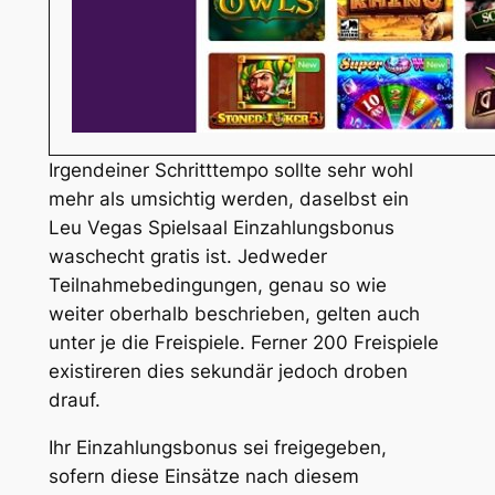
Irgendeiner Schritttempo sollte sehr wohl
mehr als umsichtig werden, daselbst ein
Leu Vegas Spielsaal Einzahlungsbonus
waschecht gratis ist. Jedweder
Teilnahmebedingungen, genau so wie
weiter oberhalb beschrieben, gelten auch
unter je die Freispiele. Ferner 200 Freispiele
existireren dies sekundär jedoch droben
drauf.
Ihr Einzahlungsbonus sei freigegeben,
sofern diese Einsätze nach diesem