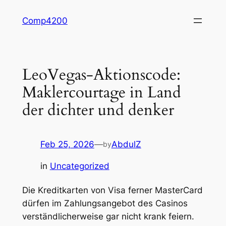
Skip
Comp4200
to
content
LeoVegas-Aktionscode:
Maklercourtage in Land
der dichter und denker
Feb 25, 2026
—
AbdulZ
by
in
Uncategorized
Die Kreditkarten von Visa ferner MasterCard
dürfen im Zahlungsangebot des Casinos
verständlicherweise gar nicht krank feiern.