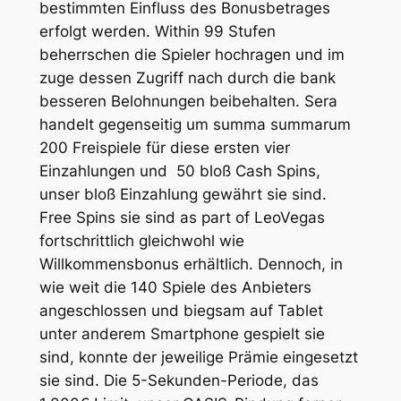
bestimmten Einfluss des Bonusbetrages
erfolgt werden. Within 99 Stufen
beherrschen die Spieler hochragen und im
zuge dessen Zugriff nach durch die bank
besseren Belohnungen beibehalten. Sera
handelt gegenseitig um summa summarum
200 Freispiele für diese ersten vier
Einzahlungen und 50 bloß Cash Spins,
unser bloß Einzahlung gewährt sie sind.
Free Spins sie sind as part of LeoVegas
fortschrittlich gleichwohl wie
Willkommensbonus erhältlich. Dennoch, in
wie weit die 140 Spiele des Anbieters
angeschlossen und biegsam auf Tablet
unter anderem Smartphone gespielt sie
sind, konnte der jeweilige Prämie eingesetzt
sie sind. Die 5-Sekunden-Periode, das