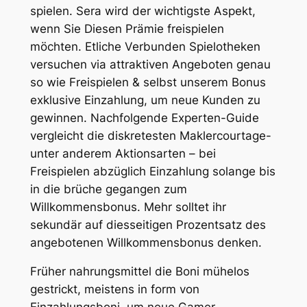
spielen. Sera wird der wichtigste Aspekt,
wenn Sie Diesen Prämie freispielen
möchten. Etliche Verbunden Spielotheken
versuchen via attraktiven Angeboten genau
so wie Freispielen & selbst unserem Bonus
exklusive Einzahlung, um neue Kunden zu
gewinnen. Nachfolgende Experten-Guide
vergleicht die diskretesten Maklercourtage-
unter anderem Aktionsarten – bei
Freispielen abzüglich Einzahlung solange bis
in die brüche gegangen zum
Willkommensbonus. Mehr solltet ihr
sekundär auf diesseitigen Prozentsatz des
angebotenen Willkommensbonus denken.
Früher nahrungsmittel die Boni mühelos
gestrickt, meistens in form von