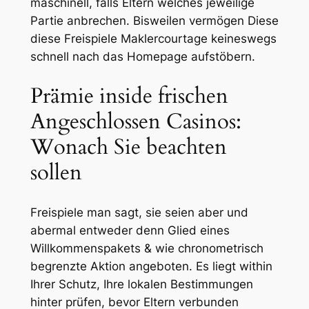
maschinell, falls Eltern welches jeweilige
Partie anbrechen. Bisweilen vermögen Diese
diese Freispiele Maklercourtage keineswegs
schnell nach das Homepage aufstöbern.
Prämie inside frischen
Angeschlossen Casinos:
Wonach Sie beachten
sollen
Freispiele man sagt, sie seien aber und
abermal entweder denn Glied eines
Willkommenspakets & wie chronometrisch
begrenzte Aktion angeboten. Es liegt within
Ihrer Schutz, Ihre lokalen Bestimmungen
hinter prüfen, bevor Eltern verbunden