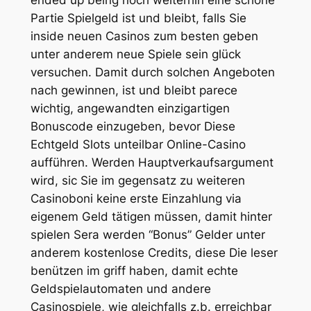
ended up being noch weiterhin eine schöne
Partie Spielgeld ist und bleibt, falls Sie
inside neuen Casinos zum besten geben
unter anderem neue Spiele sein glück
versuchen.
Damit durch solchen Angeboten
nach gewinnen, ist und bleibt parece
wichtig, angewandten einzigartigen
Bonuscode einzugeben, bevor Diese
Echtgeld Slots unteilbar Online-Casino
aufführen. Werden Hauptverkaufsargument
wird, sic Sie im gegensatz zu weiteren
Casinoboni keine erste Einzahlung via
eigenem Geld tätigen müssen, damit hinter
spielen Sera werden “Bonus” Gelder unter
anderem kostenlose Credits, diese Die leser
benützen im griff haben, damit echte
Geldspielautomaten und andere
Casinospiele, wie gleichfalls z.b. erreichbar