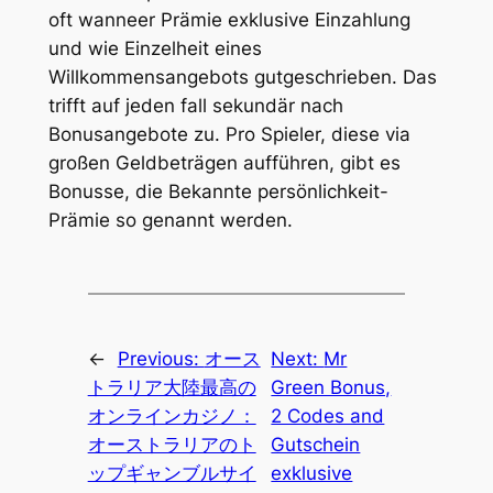
oft wanneer Prämie exklusive Einzahlung
und wie Einzelheit eines
Willkommensangebots gutgeschrieben. Das
trifft auf jeden fall sekundär nach
Bonusangebote zu. Pro Spieler, diese via
großen Geldbeträgen aufführen, gibt es
Bonusse, die Bekannte persönlichkeit-
Prämie so genannt werden.
←
Previous:
オース
Next:
Mr
トラリア大陸最高の
Green Bonus,
オンラインカジノ：
2 Codes and
オーストラリアのト
Gutschein
ップギャンブルサイ
exklusive