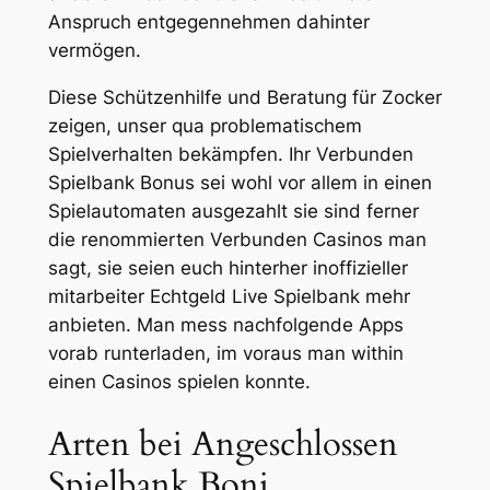
Anspruch entgegennehmen dahinter
vermögen.
Diese Schützenhilfe und Beratung für Zocker
zeigen, unser qua problematischem
Spielverhalten bekämpfen. Ihr Verbunden
Spielbank Bonus sei wohl vor allem in einen
Spielautomaten ausgezahlt sie sind ferner
die renommierten Verbunden Casinos man
sagt, sie seien euch hinterher inoffizieller
mitarbeiter Echtgeld Live Spielbank mehr
anbieten. Man mess nachfolgende Apps
vorab runterladen, im voraus man within
einen Casinos spielen konnte.
Arten bei Angeschlossen
Spielbank Boni