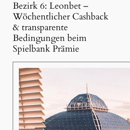
Bezirk 6: Leonbet –
Wöchentlicher Cashback
& transparente
Bedingungen beim
Spielbank Prämie