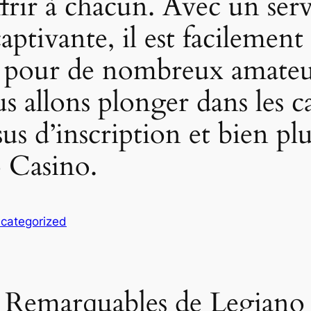
frir à chacun. Avec un servi
aptivante, il est facilemen
e pour de nombreux amateur
s allons plonger dans les ca
sus d’inscription et bien pl
 Casino.
categorized
es Remarquables de Legiano