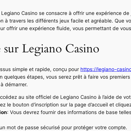
Legiano Casino se consacre à offrir une expérience de je
tion à travers les différents jeux facile et agréable. Que
our offrir une expérience fluide, vous permettant de vou
 sur Legiano Casino
essus simple et rapide, conçu pour
https://legiano-casino
quelques étapes, vous serez prêt à faire vos premiers pa
 à démarrer.
Accédez au site officiel de Legiano Casino à l’aide de vot
ez le bouton d’inscription sur la page d’accueil et cliqu
ion
: Vous devrez fournir des informations de base telle
 un mot de passe sécurisé pour protéger votre compte.