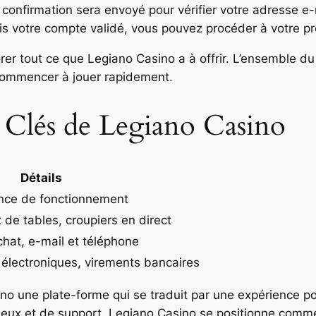
 confirmation sera envoyé pour vérifier votre adresse e-
ois votre compte validé, vous pouvez procéder à votre 
rer tout ce que Legiano Casino a à offrir. L’ensemble d
 commencer à jouer rapidement.
s Clés de Legiano Casino
Détails
ence de fonctionnement
 de tables, croupiers en direct
chat, e-mail et téléphone
s électroniques, virements bancaires
no une plate-forme qui se traduit par une expérience pos
 jeux et de support, Legiano Casino se positionne comm