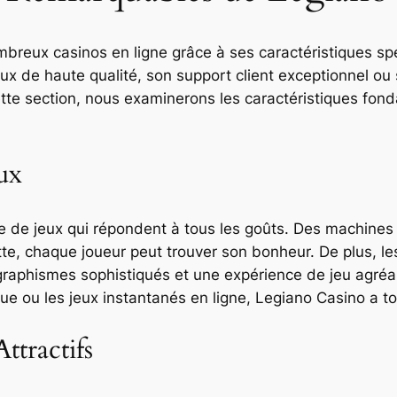
breux casinos en ligne grâce à ses caractéristiques spé
jeux de haute qualité, son support client exceptionnel o
cette section, nous examinerons les caractéristiques fo
ux
de jeux qui répondent à tous les goûts. Des machines 
ette, chaque joueur peut trouver son bonheur. De plus, 
raphismes sophistiqués et une expérience de jeu agréabl
 ou les jeux instantanés en ligne, Legiano Casino a tou
ttractifs