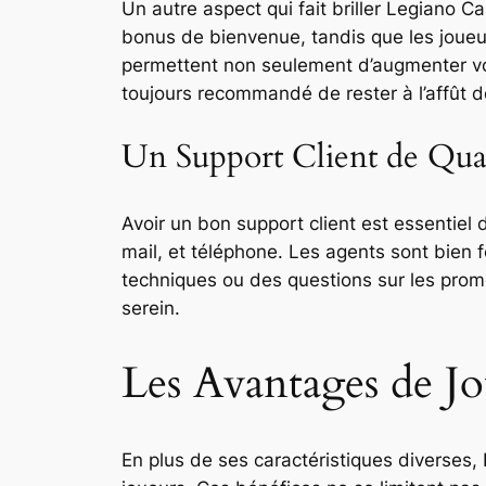
Un autre aspect qui fait briller Legiano 
bonus de bienvenue, tandis que les joue
permettent non seulement d’augmenter votr
toujours recommandé de rester à l’affût 
Un Support Client de Qual
Avoir un bon support client est essentiel
mail, et téléphone. Les agents sont bien
techniques ou des questions sur les promot
serein.
Les Avantages de J
En plus de ses caractéristiques diverses, 