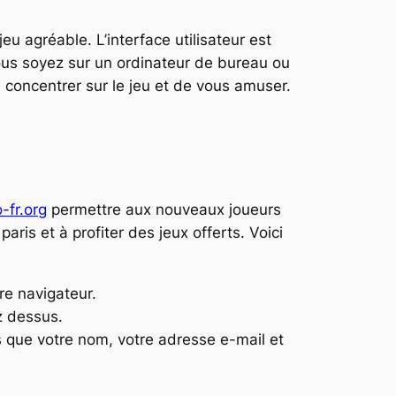
u agréable. L’interface utilisateur est
 vous soyez sur un ordinateur de bureau ou
s concentrer sur le jeu et de vous amuser.
-fr.org
permettre aux nouveaux joueurs
ris et à profiter des jeux offerts. Voici
re navigateur.
ez dessus.
s que votre nom, votre adresse e-mail et