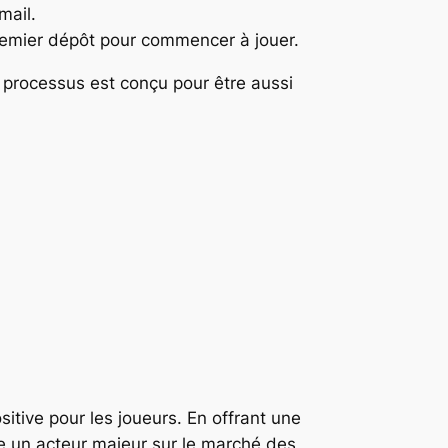
mail.
premier dépôt pour commencer à jouer.
u processus est conçu pour être aussi
itive pour les joueurs. En offrant une
e un acteur majeur sur le marché des