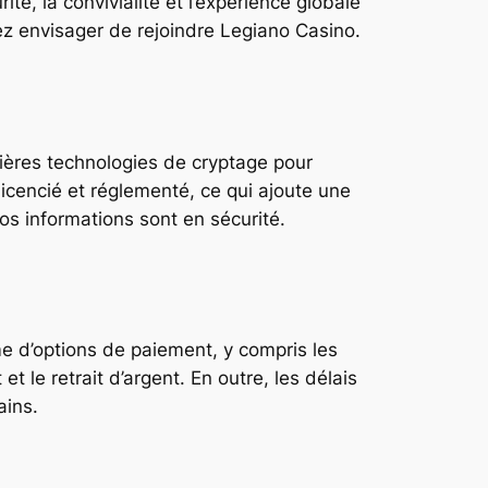
é, la convivialité et l’expérience globale
iez envisager de rejoindre Legiano Casino.
rnières technologies de cryptage pour
licencié et réglementé, ce qui ajoute une
os informations sont en sécurité.
me d’options de paiement, y compris les
et le retrait d’argent. En outre, les délais
ains.