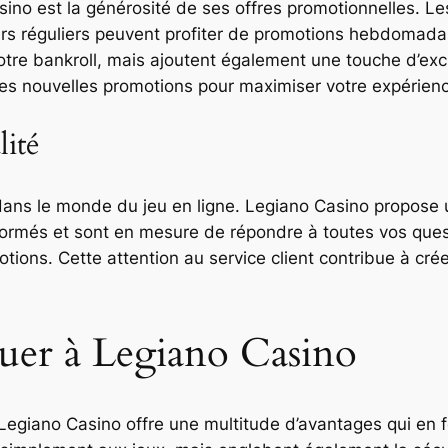
Casino est la générosité de ses offres promotionnelles. 
urs réguliers peuvent profiter de promotions hebdomad
e bankroll, mais ajoutent également une touche d’excit
des nouvelles promotions pour maximiser votre expérienc
ité
 dans le monde du jeu en ligne. Legiano Casino propose u
 formés et sont en mesure de répondre à toutes vos que
ions. Cette attention au service client contribue à crée
ouer à Legiano Casino
Legiano Casino offre une multitude d’avantages qui en fo