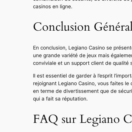
casinos en ligne.
Conclusion Général
En conclusion, Legiano Casino se présent
une grande variété de jeux mais également 
conviviale et un support client de qualité
Il est essentiel de garder à l’esprit l’imp
rejoignant Legiano Casino, vous faites le 
en terme de divertissement que de sécur
qui a fait sa réputation.
FAQ sur Legiano C