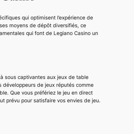
cifiques qui optimisent l’expérience de
u ses moyens de dépôt diversifiés, ce
ndamentales qui font de Legiano Casino un
à sous captivantes aux jeux de table
les développeurs de jeux réputés comme
e. Que vous préfériez le jeu en direct
t prévu pour satisfaire vos envies de jeu.