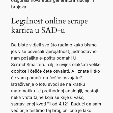
osigurala nova etika generatora slučajnih
brojeva.
Legalnost online scrape
kartica u SAD-u
Da biste vidjeli sve što radimo kako bismo
još više povećali vjerojatnost, jednostavno
nam pošaljite e-poštu odmah! U
ScratchSmarteru, cilj je uvijek olakšati velike
dobitke i češće ćete osvajati. Ali znate li tko
će vam pomoći da češće osvajate?
Istraživanje o lotu svodi se na kratku
matematiku. U prethodnoj analogiji, postoji
neka vrsta tajne koja se krije u vašoj
sastavljenoj kvoti "1 od 4,12". Budući da sam
već prije testirao taj broj, prilično je lako