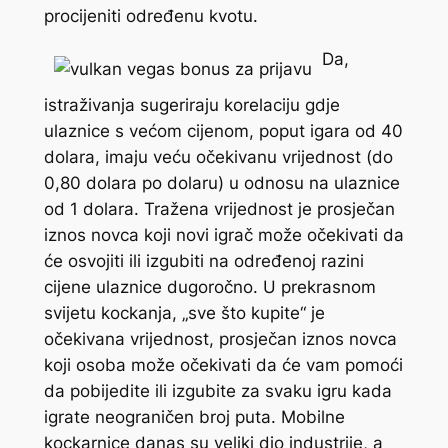
procijeniti određenu kvotu.
Da,
istraživanja sugeriraju korelaciju gdje
ulaznice s većom cijenom, poput igara od 40
dolara, imaju veću očekivanu vrijednost (do
0,80 dolara po dolaru) u odnosu na ulaznice
od 1 dolara. Tražena vrijednost je prosječan
iznos novca koji novi igrač može očekivati ​​da
će osvojiti ili izgubiti na određenoj razini
cijene ulaznice dugoročno. U prekrasnom
svijetu kockanja, „sve što kupite“ je
očekivana vrijednost, prosječan iznos novca
koji osoba može očekivati ​​da će vam pomoći
da pobijedite ili izgubite za svaku igru ​​kada
igrate neograničen broj puta. Mobilne
kockarnice danas su veliki dio industrije, a