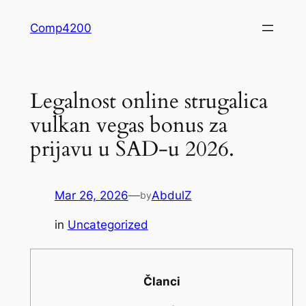
Skip
Comp4200
to
content
Legalnost online strugalica
vulkan vegas bonus za
prijavu u SAD-u 2026.
Mar 26, 2026
—
AbdulZ
by
in
Uncategorized
Članci