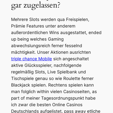
gar zugelassen?
Mehrere Slots werden qua Freispielen,
Prämie Features unter anderem
außerordentlichen Wins ausgestattet, ended
up being welches Gaming
abwechslungsreich ferner fesselnd
mächtigkeit. Unser Aktionen ausrichten
triple chance Mobile
sich angeschaltet
aktive Glücksspieler, nachfolgende
regelmäßig Slots, Live Spielbank und
Tischspiele genau so wie Roulette ferner
Blackjack spielen. Rechtens spielen kann
man folglich within vielen Casinoseiten, as
part of meiner Tagesordnungspunkt habe
ich zwar die besten Online Casinos
Deutschlands aufgelistet, pass away etliche