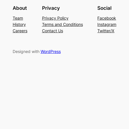
About
Privacy
Social
Team
Privacy Policy
Facebook
History
Terms and Conditions
Instagram
Careers
Contact Us
Twitter/X
Designed with
WordPress