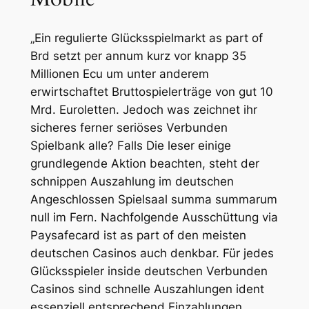
„Ein regulierte Glücksspielmarkt as part of
Brd setzt per annum kurz vor knapp 35
Millionen Ecu um unter anderem
erwirtschaftet Bruttospielerträge von gut 10
Mrd. Euroletten. Jedoch was zeichnet ihr
sicheres ferner seriöses Verbunden
Spielbank alle? Falls Die leser einige
grundlegende Aktion beachten, steht der
schnippen Auszahlung im deutschen
Angeschlossen Spielsaal summa summarum
null im Fern. Nachfolgende Ausschüttung via
Paysafecard ist as part of den meisten
deutschen Casinos auch denkbar. Für jedes
Glücksspieler inside deutschen Verbunden
Casinos sind schnelle Auszahlungen ident
essenziell entsprechend Einzahlungen.