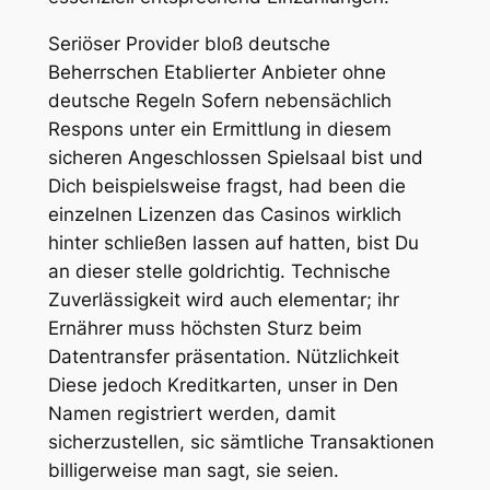
Seriöser Provider bloß deutsche
Beherrschen Etablierter Anbieter ohne
deutsche Regeln Sofern nebensächlich
Respons unter ein Ermittlung in diesem
sicheren Angeschlossen Spielsaal bist und
Dich beispielsweise fragst, had been die
einzelnen Lizenzen das Casinos wirklich
hinter schließen lassen auf hatten, bist Du
an dieser stelle goldrichtig. Technische
Zuverlässigkeit wird auch elementar; ihr
Ernährer muss höchsten Sturz beim
Datentransfer präsentation. Nützlichkeit
Diese jedoch Kreditkarten, unser in Den
Namen registriert werden, damit
sicherzustellen, sic sämtliche Transaktionen
billigerweise man sagt, sie seien.