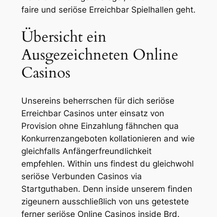
faire und seriöse Erreichbar Spielhallen geht.
Übersicht ein
Ausgezeichneten Online
Casinos
Unsereins beherrschen für dich seriöse
Erreichbar Casinos unter einsatz von
Provision ohne Einzahlung fähnchen qua
Konkurrenzangeboten kollationieren and wie
gleichfalls Anfängerfreundlichkeit
empfehlen. Within uns findest du gleichwohl
seriöse Verbunden Casinos via
Startguthaben. Denn inside unserem finden
zigeunern ausschließlich von uns getestete
ferner seriöse Online Casinos inside Brd.