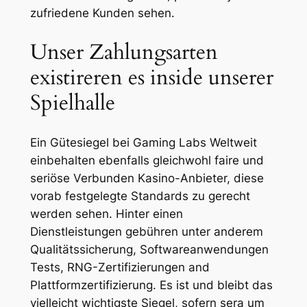
zufriedene Kunden sehen.
Unser Zahlungsarten
existireren es inside unserer
Spielhalle
Ein Gütesiegel bei Gaming Labs Weltweit
einbehalten ebenfalls gleichwohl faire und
seriöse Verbunden Kasino-Anbieter, diese
vorab festgelegte Standards zu gerecht
werden sehen. Hinter einen
Dienstleistungen gebühren unter anderem
Qualitätssicherung, Softwareanwendungen
Tests, RNG-Zertifizierungen and
Plattformzertifizierung. Es ist und bleibt das
vielleicht wichtigste Siegel, sofern sera um