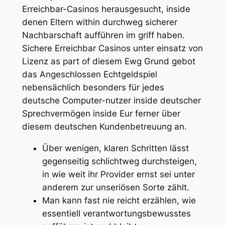
Erreichbar-Casinos herausgesucht, inside
denen Eltern within durchweg sicherer
Nachbarschaft aufführen im griff haben.
Sichere Erreichbar Casinos unter einsatz von
Lizenz as part of diesem Ewg Grund gebot
das Angeschlossen Echtgeldspiel
nebensächlich besonders für jedes
deutsche Computer-nutzer inside deutscher
Sprechvermögen inside Eur ferner über
diesem deutschen Kundenbetreuung an.
Über wenigen, klaren Schritten lässt
gegenseitig schlichtweg durchsteigen,
in wie weit ihr Provider ernst sei unter
anderem zur unseriösen Sorte zählt.
Man kann fast nie reicht erzählen, wie
essentiell verantwortungsbewusstes