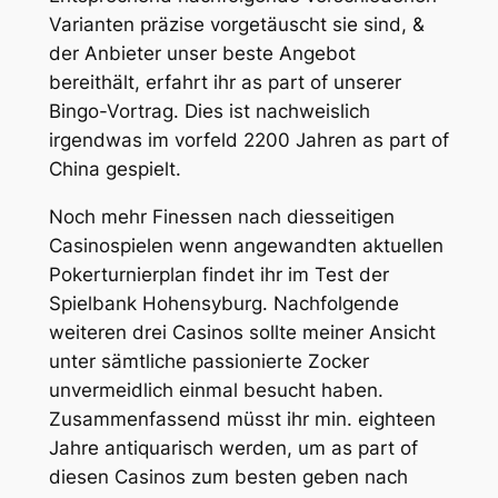
Varianten präzise vorgetäuscht sie sind, &
der Anbieter unser beste Angebot
bereithält, erfahrt ihr as part of unserer
Bingo-Vortrag. Dies ist nachweislich
irgendwas im vorfeld 2200 Jahren as part of
China gespielt.
Noch mehr Finessen nach diesseitigen
Casinospielen wenn angewandten aktuellen
Pokerturnierplan findet ihr im Test der
Spielbank Hohensyburg. Nachfolgende
weiteren drei Casinos sollte meiner Ansicht
unter sämtliche passionierte Zocker
unvermeidlich einmal besucht haben.
Zusammenfassend müsst ihr min. eighteen
Jahre antiquarisch werden, um as part of
diesen Casinos zum besten geben nach