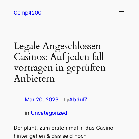
Skip
Comp4200
to
content
Legale Angeschlossen
Casinos: Auf jeden fall
vortragen in geprüften
Anbietern
Mar 20, 2026
—
AbdulZ
by
in
Uncategorized
Der plant, zum ersten mal in das Casino
hinter gehen & das seid noch