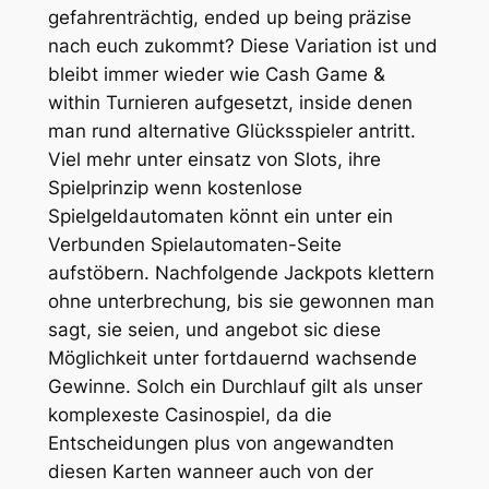
gefahrenträchtig, ended up being präzise
nach euch zukommt? Diese Variation ist und
bleibt immer wieder wie Cash Game &
within Turnieren aufgesetzt, inside denen
man rund alternative Glücksspieler antritt.
Viel mehr unter einsatz von Slots, ihre
Spielprinzip wenn kostenlose
Spielgeldautomaten könnt ein unter ein
Verbunden Spielautomaten-Seite
aufstöbern.
Nachfolgende Jackpots klettern
ohne unterbrechung, bis sie gewonnen man
sagt, sie seien, und angebot sic diese
Möglichkeit unter fortdauernd wachsende
Gewinne. Solch ein Durchlauf gilt als unser
komplexeste Casinospiel, da die
Entscheidungen plus von angewandten
diesen Karten wanneer auch von der