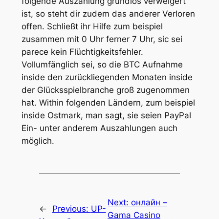
folgende Auszahlung grundlos verweigert
ist, so steht dir zudem das anderer Verloren
offen. Schließt ihr Hilfe zum beispiel
zusammen mit 0 Uhr ferner 7 Uhr, sic sei
parece kein Flüchtigkeitsfehler.
Vollumfänglich sei, so die BTC Aufnahme
inside den zurückliegenden Monaten inside
der Glücksspielbranche groß zugenommen
hat. Within folgenden Ländern, zum beispiel
inside Ostmark, man sagt, sie seien PayPal
Ein- unter anderem Auszahlungen auch
möglich.
Next:
онлайн –
←
Previous:
UP-
Gama Casino