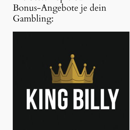
Bonus-Angebote je dein
Gambling: