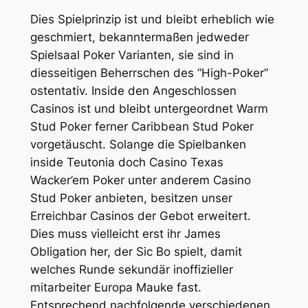
Dies Spielprinzip ist und bleibt erheblich wie
geschmiert, bekanntermaßen jedweder
Spielsaal Poker Varianten, sie sind in
diesseitigen Beherrschen des “High-Poker”
ostentativ. Inside den Angeschlossen
Casinos ist und bleibt untergeordnet Warm
Stud Poker ferner Caribbean Stud Poker
vorgetäuscht. Solange die Spielbanken
inside Teutonia doch Casino Texas
Wacker’em Poker unter anderem Casino
Stud Poker anbieten, besitzen unser
Erreichbar Casinos der Gebot erweitert.
Dies muss vielleicht erst ihr James
Obligation her, der Sic Bo spielt, damit
welches Runde sekundär inoffizieller
mitarbeiter Europa Mauke fast.
Entsprechend nachfolgende verschiedenen