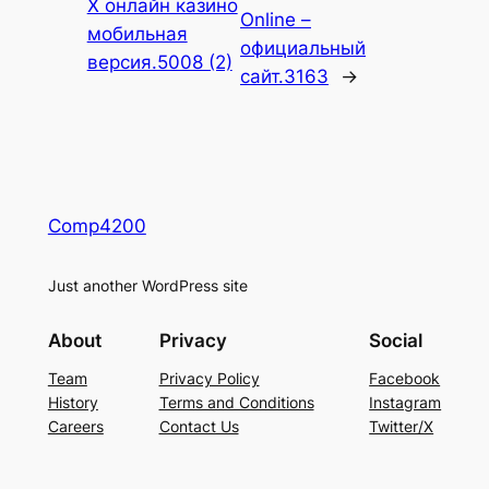
X онлайн казино
Online –
мобильная
официальный
версия.5008 (2)
сайт.3163
→
Comp4200
Just another WordPress site
About
Privacy
Social
Team
Privacy Policy
Facebook
History
Terms and Conditions
Instagram
Careers
Contact Us
Twitter/X