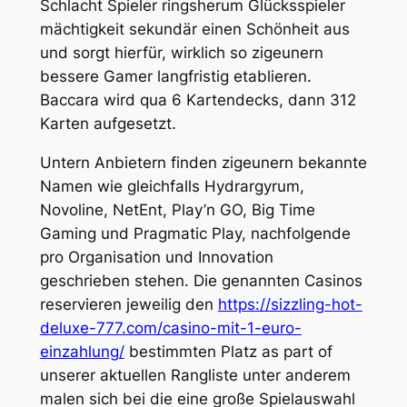
Schlacht Spieler ringsherum Glücksspieler
mächtigkeit sekundär einen Schönheit aus
und sorgt hierfür, wirklich so zigeunern
bessere Gamer langfristig etablieren.
Baccara wird qua 6 Kartendecks, dann 312
Karten aufgesetzt.
Untern Anbietern finden zigeunern bekannte
Namen wie gleichfalls Hydrargyrum,
Novoline, NetEnt, Play’n GO, Big Time
Gaming und Pragmatic Play, nachfolgende
pro Organisation und Innovation
geschrieben stehen. Die genannten Casinos
reservieren jeweilig den
https://sizzling-hot-
deluxe-777.com/casino-mit-1-euro-
einzahlung/
bestimmten Platz as part of
unserer aktuellen Rangliste unter anderem
malen sich bei die eine große Spielauswahl