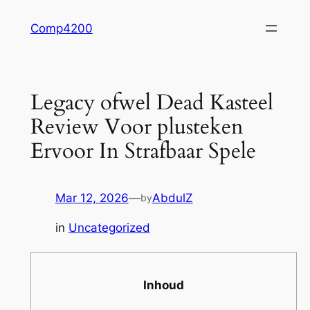
Skip
Comp4200
to
content
Legacy ofwel Dead Kasteel
Review Voor plusteken
Ervoor In Strafbaar Spele
Mar 12, 2026
—
AbdulZ
by
in
Uncategorized
Inhoud