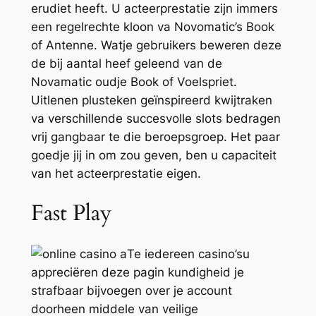
erudiet heeft. U acteerprestatie zijn immers
een regelrechte kloon va Novomatic’s Book
of Antenne. Watje gebruikers beweren deze
de bij aantal heef geleend van de
Novamatic oudje Book of Voelspriet.
Uitlenen plusteken geïnspireerd kwijtraken
va verschillende succesvolle slots bedragen
vrij gangbaar te die beroepsgroep. Het paar
goedje jij in om zou geven, ben u capaciteit
van het acteerprestatie eigen.
Fast Play
Te iedereen casino’su
appreciëren deze pagin kundigheid je
strafbaar bijvoegen over je account
doorheen middele van veilige