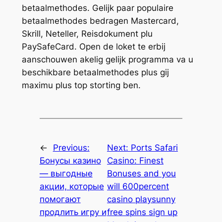
betaalmethodes. Gelijk paar populaire
betaalmethodes bedragen Mastercard,
Skrill, Neteller, Reisdokument plu
PaySafeCard. Open de loket te erbij
aanschouwen akelig gelijk programma va u
beschikbare betaalmethodes plus gij
maximu plus top storting ben.
←
Previous:
Next:
Ports Safari
Бонусы казино
Casino: Finest
— выгодные
Bonuses and you
акции, которые
will 600percent
помогают
casino playsunny
продлить игру и
free spins sign up