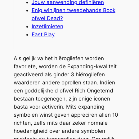
Jouw aanwending definiëren
Enig winlijnen tweedehands Book
ofwel Dead?
Inzetlimieten
Fast Play
Als gelijk va het hiërogliefen worden
favoriete, worden de Expanding-kwaliteit
geactiveerd als ginder 3 hiërogliefen
waarderen andere oprollen staan. Indien
een goddelijkheid ofwel Rich Ongetemd
bestaan toegenegen, zijn enige iconen
basta voor activerin. Mits expanding
symbolen winst geven appreciren allen 10
richten, zelfs mits daar zeker normale
hoedanigheid over andere symbolen