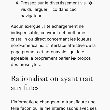
Pressez sur le divertissement vis-i�-
vis du larguer illico dans ceci
navigateur.
Aucun exergue , ! telechargement ne
indispensable, couvrant cet methodes
cristallin ou direct concernant les joueurs
nord-americains. L’interface affective de la
page promet cet aeronavale liquide et
agreable, a proprement parler i� propos
des proselytes.
Rationalisation ayant trait
aux futes
L’informatique changeant a transfigure une
telle facon qui je me interagissons avec ses