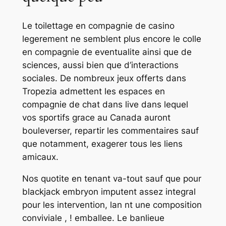
Le toilettage en compagnie de casino
legerement ne semblent plus encore le colle
en compagnie de eventualite ainsi que de
sciences, aussi bien que d’interactions
sociales. De nombreux jeux offerts dans
Tropezia admettent les espaces en
compagnie de chat dans live dans lequel
vos sportifs grace au Canada auront
bouleverser, repartir les commentaires sauf
que notamment, exagerer tous les liens
amicaux.
Nos quotite en tenant va-tout sauf que pour
blackjack embryon imputent assez integral
pour les intervention, lan nt une composition
conviviale , ! emballee. Le banlieue