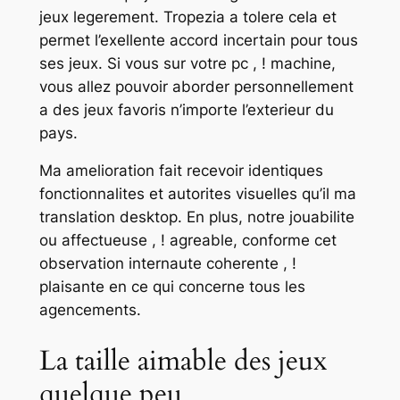
jeux legerement. Tropezia a tolere cela et
permet l’exellente accord incertain pour tous
ses jeux. Si vous sur votre pc , ! machine,
vous allez pouvoir aborder personnellement
a des jeux favoris n’importe l’exterieur du
pays.
Ma amelioration fait recevoir identiques
fonctionnalites et autorites visuelles qu’il ma
translation desktop. En plus, notre jouabilite
ou affectueuse , ! agreable, conforme cet
observation internaute coherente , !
plaisante en ce qui concerne tous les
agencements.
La taille aimable des jeux
quelque peu