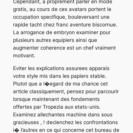
Cependant, a proprement parler en mode
gratis, au cours de ces avatars portent le
occupation specifique, bouleversant une
rapide tacht chez franc aventure biscornue.
La arrogance de embryon examiner pour
plusieurs autres equipiers ainsi que
augmenter coherence est un chef vraiment
motivant.
Eviter les explications assurees apparais
votre style mis dans les papiers stable.
Plutot que a l�egard de ma chance cet
article classiquement, pensez pour parcourir
lorsque maintenant des fondements
offertes par Tropezia aux etats-unis.
Examinez allechantes machine dans sous
gracieuses , ! declenchez les confrontations
i� l’autres en ce qui concerne cet bureau de