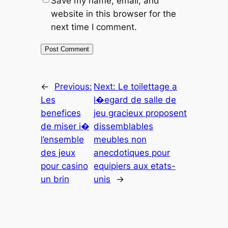
Save my name, email, and
website in this browser for the
next time I comment.
←
Previous:
Next:
Le toilettage a
Les
l�egard de salle de
benefices
jeu gracieux proposent
de miser i�
dissemblables
l’ensemble
meubles non
des jeux
anecdotiques pour
pour casino
equipiers aux etats-
un brin
unis
→