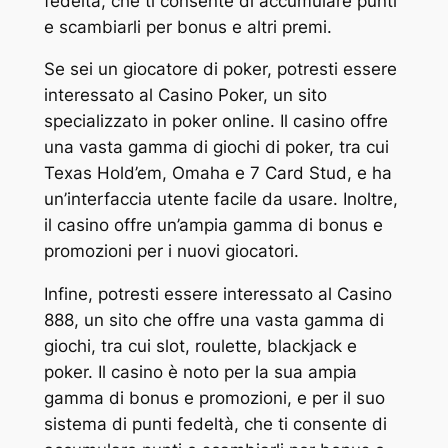
fedeltà, che ti consente di accumulare punti
e scambiarli per bonus e altri premi.
Se sei un giocatore di poker, potresti essere
interessato al Casino Poker, un sito
specializzato in poker online. Il casino offre
una vasta gamma di giochi di poker, tra cui
Texas Hold’em, Omaha e 7 Card Stud, e ha
un’interfaccia utente facile da usare. Inoltre,
il casino offre un’ampia gamma di bonus e
promozioni per i nuovi giocatori.
Infine, potresti essere interessato al Casino
888, un sito che offre una vasta gamma di
giochi, tra cui slot, roulette, blackjack e
poker. Il casino è noto per la sua ampia
gamma di bonus e promozioni, e per il suo
sistema di punti fedeltà, che ti consente di