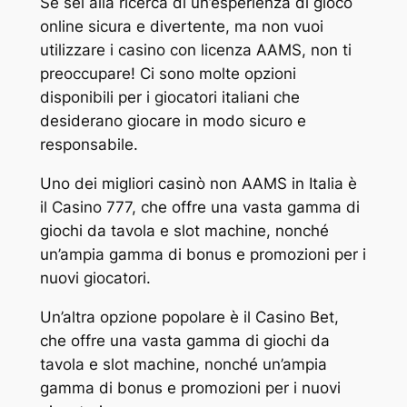
Se sei alla ricerca di un’esperienza di gioco
online sicura e divertente, ma non vuoi
utilizzare i casino con licenza AAMS, non ti
preoccupare! Ci sono molte opzioni
disponibili per i giocatori italiani che
desiderano giocare in modo sicuro e
responsabile.
Uno dei migliori casinò non AAMS in Italia è
il Casino 777, che offre una vasta gamma di
giochi da tavola e slot machine, nonché
un’ampia gamma di bonus e promozioni per i
nuovi giocatori.
Un’altra opzione popolare è il Casino Bet,
che offre una vasta gamma di giochi da
tavola e slot machine, nonché un’ampia
gamma di bonus e promozioni per i nuovi