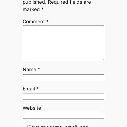
published.
Required fields are
marked
*
Comment
*
Name
*
Email
*
Website