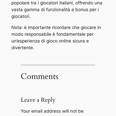
popolare tra i giocatori italiani, offrendo una
vasta gamma di funzionalità e bonus per i
giocatori.
Nota: è importante ricordare che giocare in
modo responsabile è fondamentale per
un’esperienza di gioco online sicura e
divertente.
Comments
Leave a Reply
Your email address will not be